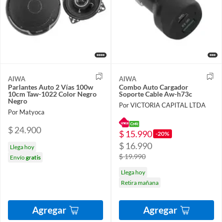
AIWA
AIWA
Parlantes Auto 2 Vías 100w
Combo Auto Cargador
10cm Taw-1022 Color Negro
Soporte Cable Aw-h73c
Negro
Por VICTORIA CAPITAL LTDA
Por Matyoca
$ 24.900
$ 15.990
-20%
$ 16.990
Llega hoy
$ 19.990
Envío
gratis
Llega hoy
Retira mañana
Agregar
Agregar