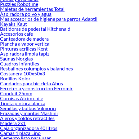
Puzzles Robotime
renovación de espacios. ¡Visítanos y descubre todo lo que tenemos para
Maletas de herramientas Total
ofrecerte!
Aspiradora polvo y agua
Mas accesorios de higiene para perros Adaptil
Encuentra una amplia variedad de productos de Accesorios para autos en
Kayaks Kaut
Sodimac. Encuentra todo lo necesario para tus proyectos de renovación y
Batidoras de pedestal Kitchenaid
decoración. ¡Visítanos y haz tus ideas realidad!
Accesorios cafe
Canteadora de madera
Plancha a vapor vertical
Pinturas acrilicas Kent
Aspiradora limpia tapiz
Saunas Norglas
Cuadros infantiles
Resbalines columpios y balancines
Costanera 100x50x3
Rodillos Kolor
Candados para bicicleta Abus
Ferreteria y construccion Ferromir
Conduit 25mm
Cornisas Atrim chile
Tineta pintura blanca
Semillas y bulbos Vilmorin
Frazadas y mantas Mashini
Aleros y toldos retractiles
Madera 2x1
Caja organizadora 40 litros
Camas 1 plaza Lino
Cemento listo para usar