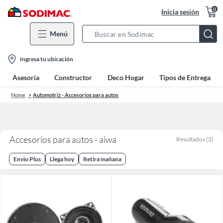
0
Inicia sesión
Menú
Search
Bar
location-
Ingresa tu ubicación
icon
Asesoría
Constructor
Deco Hogar
Tipos de Entrega
Home
Automotriz - Accesorios para autos
Accesorios para autos - aiwa
Resultados
(
2
)
Envio Plus
Llega hoy
Retira mañana