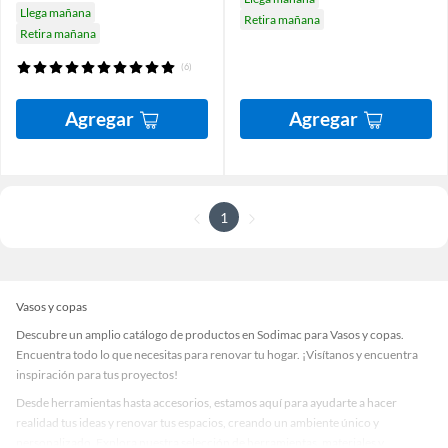
Llega mañana
Retira mañana
Retira mañana
(6)
Agregar
Agregar
1
Vasos y copas
Descubre un amplio catálogo de productos en Sodimac para Vasos y copas.
Encuentra todo lo que necesitas para renovar tu hogar. ¡Visítanos y encuentra
inspiración para tus proyectos!
Desde herramientas hasta accesorios, estamos aquí para ayudarte a hacer
realidad tus ideas y renovar tus espacios, creando un ambiente único y
personalizado. Explora nuestra selección de herramientas, materiales y