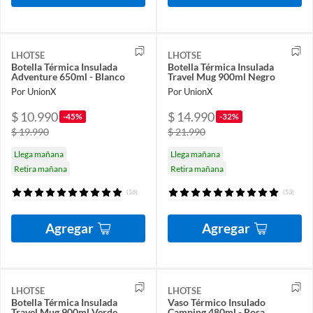
LHOTSE
LHOTSE
Botella Térmica Insulada
Botella Térmica Insulada
Adventure 650ml - Blanco
Travel Mug 900ml Negro
Por UnionX
Por UnionX
$ 10.990
$ 14.990
-45%
-32%
$ 19.990
$ 21.990
Llega mañana
Llega mañana
Retira mañana
Retira mañana
(16)
(53)
Agregar
Agregar
LHOTSE
LHOTSE
Botella Térmica Insulada
Vaso Térmico Insulado
Travel Mug 900ml Verde
Camping 480ml - Rosa