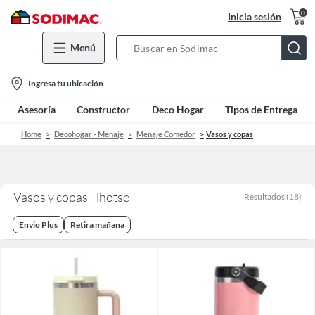
0
Inicia sesión
Menú
Search
Bar
location-
Ingresa tu ubicación
icon
Asesoría
Constructor
Deco Hogar
Tipos de Entrega
Home
Decohogar - Menaje
Menaje Comedor
Vasos y copas
Vasos y copas - lhotse
Resultados
(
18
)
Envio Plus
Retira mañana