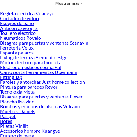
Mostrar más
accesorios de calidad que te ayudarán a crear un espacio más tú.
Regleta electrica Kuangye
Desde remodelaciones hasta proyectos de decoración, estamos aquí para hacer
Cortador de vidrio
tus ideas realidad. ¡Visítanos y encuentra todo lo que tenemos para ofrecerte en
Espejos de bano
Vasos y copas!
Anticorrosivo gris
Toallero electrico
Explora la variedad de productos de Vasos y copas en Sodimac
Neumaticos Rovelo
Bisagras para puertas y ventanas Scanavini
Herramientas, materiales y accesorios de calidad para tus proyectos y
Ferreteria Velux
renovación de espacios. ¡Visítanos y descubre todo lo que tenemos para
Espanta pajaros
ofrecerte!
Living de terraza Element design
Motor electrico para bicicleta
Encuentra una amplia variedad de productos de Vasos y copas en Sodimac.
Electrodomesticos cocina Raf
Encuentra todo lo necesario para tus proyectos de renovación y decoración.
Carro porta herramientas Ubermann
¡Visítanos y haz tus ideas realidad!
Fitting Tap
Faroles y antorchas Just home collection
Pintura para paredes Revor
Tecnologia Meta
Bisagras para puertas y ventanas Fixser
Plancha lisa zinc
Bombas y equipos de piscinas Vulcano
Muebles Daniels
Paz pet
Botes
Piletas Vinilit
Accesorios hombre Kuangye
Frutero de mesa