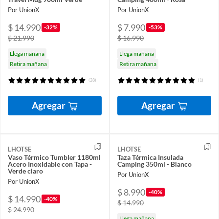
Por UnionX
Por UnionX
$ 14.990
$ 7.990
-32%
-53%
$ 21.990
$ 16.990
Llega mañana
Llega mañana
Retira mañana
Retira mañana
(28)
(1)
Agregar
Agregar
LHOTSE
LHOTSE
Vaso Térmico Tumbler 1180ml
Taza Térmica Insulada
Acero Inoxidable con Tapa -
Camping 350ml - Blanco
Verde claro
Por UnionX
Por UnionX
$ 8.990
-40%
$ 14.990
-40%
$ 14.990
$ 24.990
Llega mañana