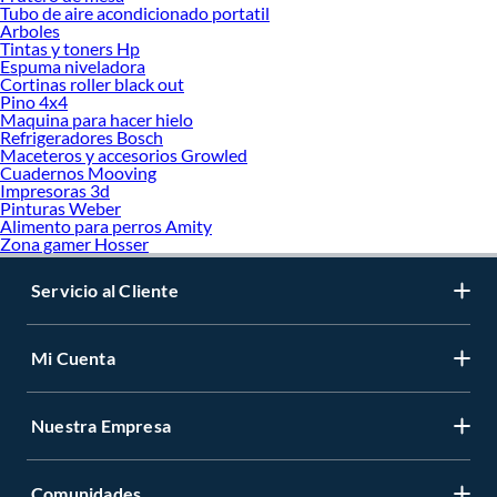
Tubo de aire acondicionado portatil
Arboles
Tintas y toners Hp
Espuma niveladora
Cortinas roller black out
Pino 4x4
Maquina para hacer hielo
Refrigeradores Bosch
Maceteros y accesorios Growled
Cuadernos Mooving
Impresoras 3d
Pinturas Weber
Alimento para perros Amity
Zona gamer Hosser
Servicio al Cliente
Mi Cuenta
Nuestra Empresa
Comunidades