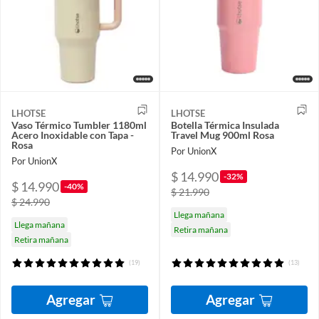
LHOTSE
LHOTSE
Vaso Térmico Tumbler 1180ml
Botella Térmica Insulada
Acero Inoxidable con Tapa -
Travel Mug 900ml Rosa
Rosa
Por UnionX
Por UnionX
$ 14.990
-32%
$ 14.990
-40%
$ 21.990
$ 24.990
Llega mañana
Llega mañana
Retira mañana
Retira mañana
(19)
(13)
Agregar
Agregar