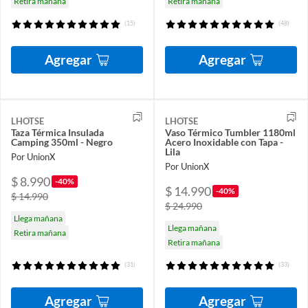
Retira mañana
Retira mañana
(15)
(48)
Agregar
Agregar
LHOTSE
LHOTSE
Taza Térmica Insulada
Vaso Térmico Tumbler 1180ml
Camping 350ml - Negro
Acero Inoxidable con Tapa -
Lila
Por UnionX
Por UnionX
$ 8.990
-40%
$ 14.990
-40%
$ 14.990
$ 24.990
Llega mañana
Llega mañana
Retira mañana
Retira mañana
(31)
(33)
Agregar
Agregar