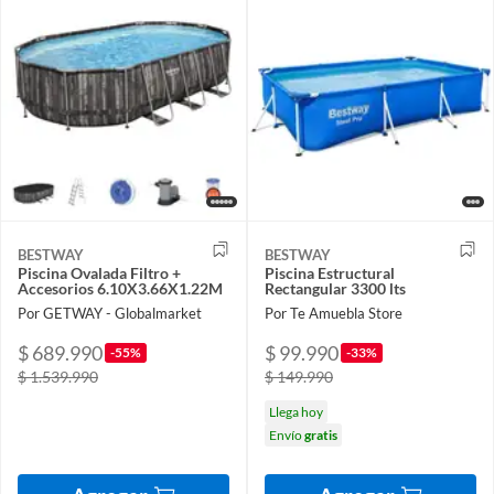
BESTWAY
BESTWAY
Piscina Ovalada Filtro +
Piscina Estructural
Accesorios 6.10X3.66X1.22M
Rectangular 3300 lts
Por GETWAY - Globalmarket
Por Te Amuebla Store
$ 689.990
$ 99.990
-55%
-33%
$ 1.539.990
$ 149.990
Llega hoy
Envío
gratis