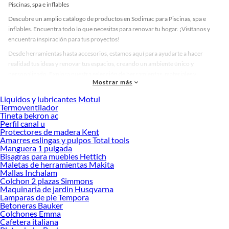
Piscinas, spa e inflables
Descubre un amplio catálogo de productos en Sodimac para Piscinas, spa e
inflables. Encuentra todo lo que necesitas para renovar tu hogar. ¡Visítanos y
encuentra inspiración para tus proyectos!
Desde herramientas hasta accesorios, estamos aquí para ayudarte a hacer
realidad tus ideas y renovar tus espacios, creando un ambiente único y
personalizado. Explora nuestra selección de herramientas, materiales y
Mostrar más
accesorios de calidad que te ayudarán a crear un espacio más tú.
Liquidos y lubricantes Motul
Desde remodelaciones hasta proyectos de decoración, estamos aquí para hacer
Termoventilador
tus ideas realidad. ¡Visítanos y encuentra todo lo que tenemos para ofrecerte en
Tineta bekron ac
Piscinas, spa e inflables!
Perfil canal u
Protectores de madera Kent
Explora la variedad de productos de Piscinas, spa e inflables en Sodimac
Amarres eslingas y pulpos Total tools
Manguera 1 pulgada
Herramientas, materiales y accesorios de calidad para tus proyectos y
Bisagras para muebles Hettich
renovación de espacios. ¡Visítanos y descubre todo lo que tenemos para
Maletas de herramientas Makita
ofrecerte!
Mallas Inchalam
Colchon 2 plazas Simmons
Encuentra una amplia variedad de productos de Piscinas, spa e inflables en
Maquinaria de jardin Husqvarna
Sodimac. Encuentra todo lo necesario para tus proyectos de renovación y
Lamparas de pie Tempora
decoración. ¡Visítanos y haz tus ideas realidad!
Betoneras Bauker
Colchones Emma
Cafetera italiana