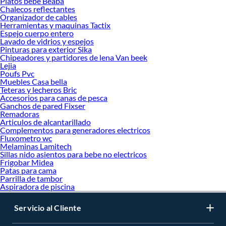
Platos bebe Beaba
Chalecos reflectantes
Organizador de cables
Herramientas y maquinas Tactix
Espejo cuerpo entero
Lavado de vidrios y espejos
Pinturas para exterior Sika
Chipeadores y partidores de lena Van beek
Lejia
Poufs Pvc
Muebles Casa bella
Teteras y lecheros Bric
Accesorios para canas de pesca
Ganchos de pared Fixser
Remadoras
Articulos de alcantarillado
Complementos para generadores electricos
Fluxometro wc
Melaminas Lamitech
Sillas nido asientos para bebe no electricos
Frigobar Midea
Patas para cama
Parrilla de tambor
Aspiradora de piscina
Servicio al Cliente