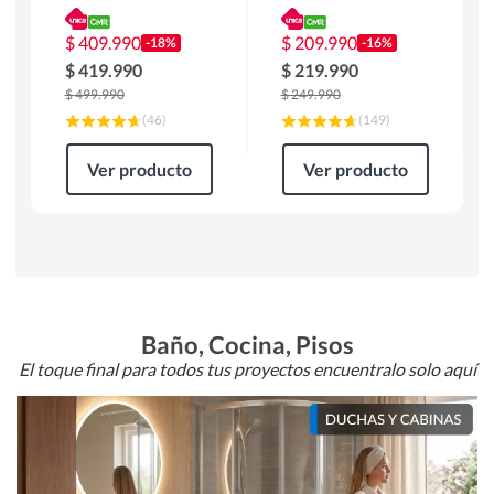
180 x 90 x 76 cm
Atlanta 91x101x94
Café
cm Negro
$
409.990
$
209.990
-18%
-16%
$
419.990
$
219.990
$
499.990
$
249.990
(
46
)
(
149
)
Ver producto
Ver producto
Baño, Cocina, Pisos
El toque final para todos tus proyectos encuentralo solo aquí