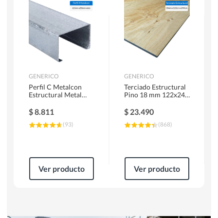
Herramientas Manuales
Sierras Circulares
GENERICO
GENERICO
Perfil C Metalcon
Terciado Estructural
Estructural Metal
Pino 18 mm 122x244
62x20x0.85 mm 6 m
cm
$
8.811
$
23.490
(
93
)
(
868
)
Ver producto
Ver producto