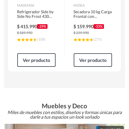
MADEMSA
MIDEA
Refrigerador Side by
Secadora 10 kg Carga
Side No Frost 430
Frontal con
Litros Negro
Evacuación Blanco
MAS430B
MD100A100/W2
$
415.990
$
159.990
-29%
-33%
$
589.990
$
239.990
(
108
)
(
275
)
Ver producto
Ver producto
Muebles y Deco
Miles de muebles con estilos, diseños y formas únicas para
darle a tus espacios un look soñado