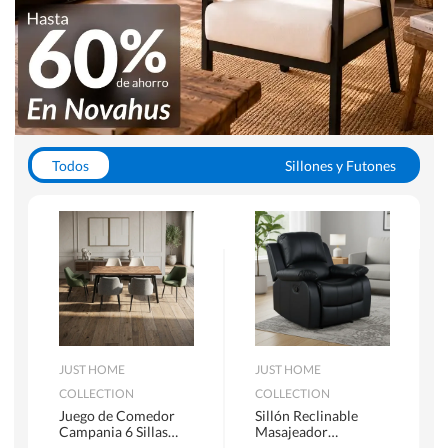
Todos
Sillones y Futones
Juegos de Comedor
Lamparas
Closets
Escritorios y Sillas PC
Racks y Muebles TV
Alfombras
JUST HOME
JUST HOME
COLLECTION
COLLECTION
Juego de Comedor
Sillón Reclinable
Campania 6 Sillas
Masajeador
Mesa Rectangular
Calentador 1 cuerpo