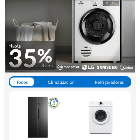
Todos
Climatizacion
Refrigeradores
Lavado y Secado
Cocinas
Aspiradoras
Hornos y Microondas
Otros