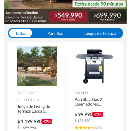
Todos
Parrillas
Juegos de Terraza
Toldos
JUST HOME
MR BEEF
Parrilla a Gas 2
COLLECTION
Quemadores
Juego de Living de
Bandejas Laterales
Terraza Lucca 5
$
99.990
-23%
Personas Natural
$
1.199.990
$
129.990
-29%
(
243
)
$
1.699.990