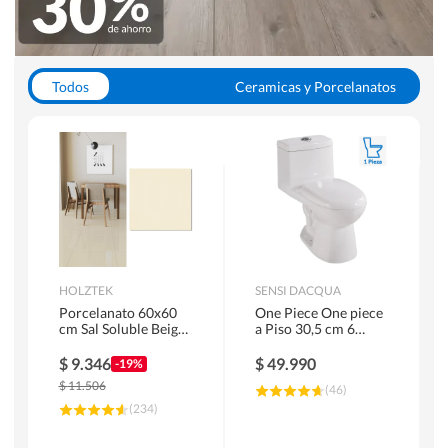
Todos
Ceramicas y Porcelanatos
Calefont y Termos
Pisos Vinilicos
WC y Sanitarios
Pisos Flotantes y Laminados
Pinturas
Duchas y Mamparas
HOLZTEK
SENSI DACQUA
Porcelanato 60x60
One Piece One piece
cm Sal Soluble Beige
a Piso 30,5 cm 6
1.44 m2
Litros Riva Blanco
$
9.346
$
49.990
-19%
$
11.506
(
46
)
(
234
)