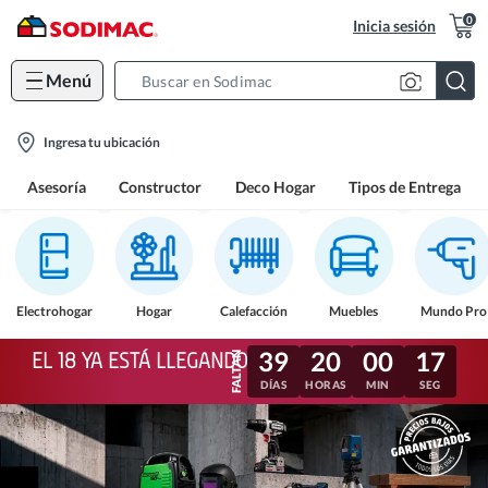
0
Inicia sesión
Menú
Search
Bar
location-
Ingresa tu ubicación
icon
Asesoría
Constructor
Deco Hogar
Tipos de Entrega
Electrohogar
Hogar
Calefacción
Muebles
Mundo Pro
39
20
00
14
EL 18 YA ESTÁ LLEGANDO
DÍAS
HORAS
MIN
SEG