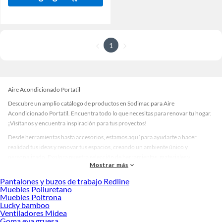
1
Aire Acondicionado Portatil
Descubre un amplio catálogo de productos en Sodimac para Aire
Acondicionado Portatil. Encuentra todo lo que necesitas para renovar tu hogar.
¡Visítanos y encuentra inspiración para tus proyectos!
Desde herramientas hasta accesorios, estamos aquí para ayudarte a hacer
realidad tus ideas y renovar tus espacios, creando un ambiente único y
personalizado. Explora nuestra selección de herramientas, materiales y
Mostrar más
accesorios de calidad que te ayudarán a crear un espacio más tú.
Pantalones y buzos de trabajo Redline
Desde remodelaciones hasta proyectos de decoración, estamos aquí para hacer
Muebles Poliuretano
tus ideas realidad. ¡Visítanos y encuentra todo lo que tenemos para ofrecerte en
Muebles Poltrona
Aire Acondicionado Portatil!
Lucky bamboo
Ventiladores Midea
Explora la variedad de productos de Aire Acondicionado Portatil en
Goma eva gruesa