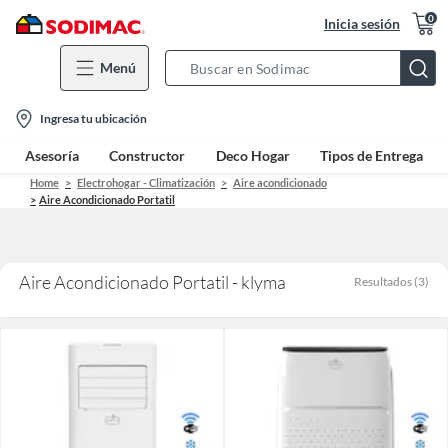
0
Inicia sesión
Menú
Search
Bar
location-
Ingresa tu ubicación
icon
Asesoría
Constructor
Deco Hogar
Tipos de Entrega
Home
Electrohogar - Climatización
Aire acondicionado
Aire Acondicionado Portatil
Aire Acondicionado Portatil - klyma
Resultados
(
3
)