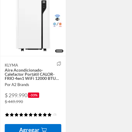
KLYMA
Aire Acondicionado-
Calefactor Portátil CALOR-
FRIO 4en1 WiFi 12000 BTU
KÖLD 12wf PRO White
Por A2 Brands
$ 299.990
-33%
$ 449.990
(5)
Agregar