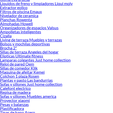
Sodimac
Liquidos de freno y limpiadores Liqui moly
Extractor eolico
Herramientas, materiales y accesorios de calidad para tus proyectos y
Filtros de piscina Emaux
renovación de espacios. ¡Visítanos y descubre todo lo que tenemos para
Nivelador de ceramica
ofrecerte!
Planchas Rowenta
Almohadas Howell
Encuentra una amplia variedad de productos de Aire Acondicionado Portatil en
Organizadores de espacios Valsus
Sodimac. Encuentra todo lo necesario para tus proyectos de renovación y
Ampolletas inteligentes
Cizalla
decoración. ¡Visítanos y haz tus ideas realidad!
Living de terraza Muebles y terrazas
Bolsos y mochilas deportivas
Brocha 2"
Sillas de terraza Angeles del hogar
Elipticas Ultimate fitness
Lamparas colgantes Just home collection
Reloj de pared Oem
Sillas de comedor Klik
Maquina de afeitar Kemei
Colchon 1 plaza Rosen
Plantas y pasto Las bandurrias
Sofas y sillones Just home collection
Calefont electrico
Repisa de madera
Sofas y sillones Muebles america
Proyector xiaomi
Pesas y balanzas
Plastificadora
Tinas de bano Acero