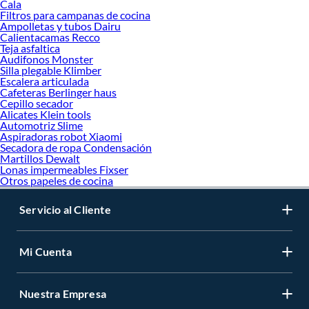
Cala
Filtros para campanas de cocina
Ampolletas y tubos Dairu
Calientacamas Recco
Teja asfaltica
Audifonos Monster
Silla plegable Klimber
Escalera articulada
Cafeteras Berlinger haus
Cepillo secador
Alicates Klein tools
Automotriz Slime
Aspiradoras robot Xiaomi
Secadora de ropa Condensación
Martillos Dewalt
Lonas impermeables Fixser
Otros papeles de cocina
Servicio al Cliente
Mi Cuenta
Nuestra Empresa