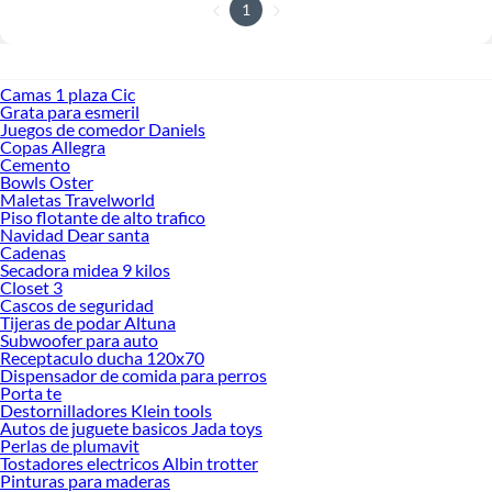
1
Camas 1 plaza Cic
Grata para esmeril
Juegos de comedor Daniels
Copas Allegra
Cemento
Bowls Oster
Maletas Travelworld
Piso flotante de alto trafico
Navidad Dear santa
Cadenas
Secadora midea 9 kilos
Closet 3
Cascos de seguridad
Tijeras de podar Altuna
Subwoofer para auto
Receptaculo ducha 120x70
Dispensador de comida para perros
Porta te
Destornilladores Klein tools
Autos de juguete basicos Jada toys
Perlas de plumavit
Tostadores electricos Albin trotter
Pinturas para maderas