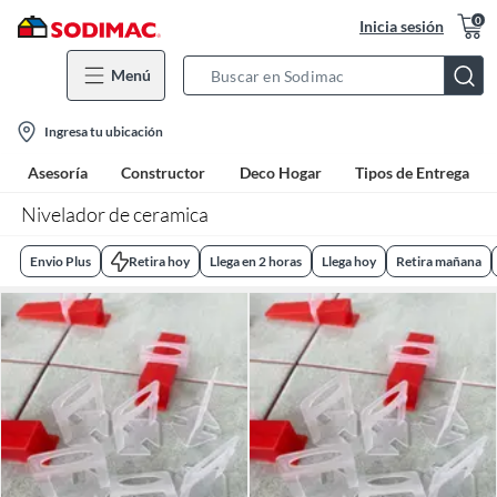
0
Inicia sesión
Menú
Search
Bar
location-
Ingresa tu ubicación
icon
Asesoría
Constructor
Deco Hogar
Tipos de Entrega
Nivelador de ceramica
Envio Plus
Retira hoy
Llega en 2 horas
Llega hoy
Retira mañana