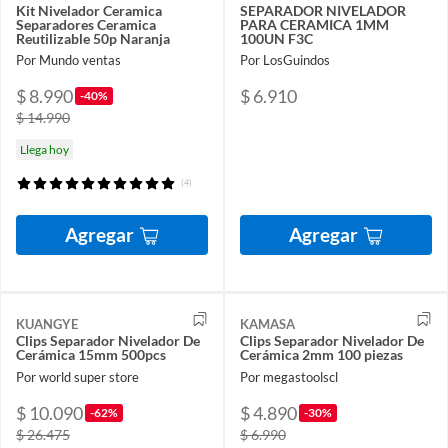
Kit Nivelador Ceramica
SEPARADOR NIVELADOR
Separadores Ceramica
PARA CERAMICA 1MM
Reutilizable 50p Naranja
100UN F3C
Por Mundo ventas
Por LosGuindos
$ 8.990
$ 6.910
-40%
$ 14.990
Llega hoy
(4)
Agregar
Agregar
KUANGYE
KAMASA
Clips Separador Nivelador De
Clips Separador Nivelador De
Cerámica 15mm 500pcs
Cerámica 2mm 100 piezas
Por world super store
Por megastoolscl
$ 10.090
$ 4.890
-62%
-30%
$ 26.475
$ 6.990