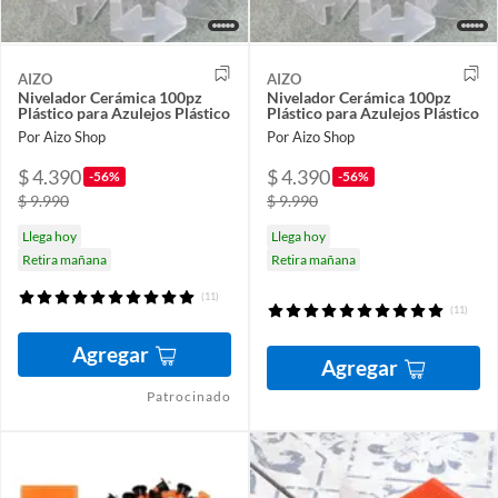
AIZO
AIZO
Nivelador Cerámica 100pz
Nivelador Cerámica 100pz
Plástico para Azulejos Plástico
Plástico para Azulejos Plástico
Por Aizo Shop
Por Aizo Shop
$ 4.390
$ 4.390
-56%
-56%
$ 9.990
$ 9.990
Llega hoy
Llega hoy
Retira mañana
Retira mañana
(11)
(11)
Agregar
Agregar
Patrocinado