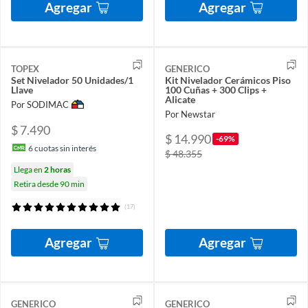
Agregar
Agregar
TOPEX
GENERICO
Set Nivelador 50 Unidades/1
Kit Nivelador Cerámicos Piso
Llave
100 Cuñas + 300 Clips +
Alicate
Por SODIMAC
Por Newstar
$ 7.490
$ 14.990
-69%
6
cuotas sin interés
$ 48.355
Llega en
2 horas
Retira desde 90 min
(17)
Agregar
Agregar
GENERICO
GENERICO