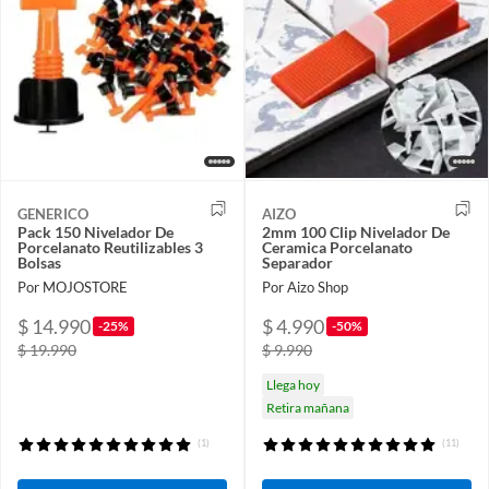
GENERICO
AIZO
Pack 150 Nivelador De
2mm 100 Clip Nivelador De
Porcelanato Reutilizables 3
Ceramica Porcelanato
Bolsas
Separador
Por MOJOSTORE
Por Aizo Shop
$ 14.990
$ 4.990
-25%
-50%
$ 19.990
$ 9.990
Llega hoy
Retira mañana
(1)
(11)