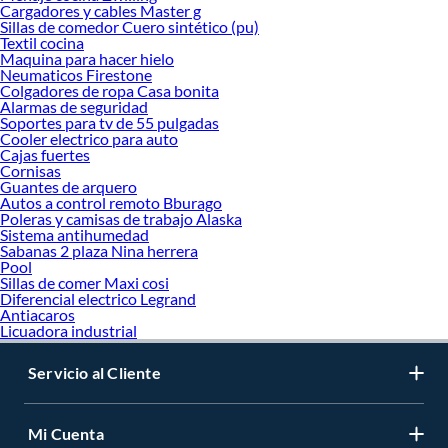
Cargadores y cables Master g
Sillas de comedor Cuero sintético (pu)
Textil cocina
Maquina para hacer hielo
Neumaticos Firestone
Colgadores de ropa Casa bonita
Alarmas de seguridad
Soportes para tv de 55 pulgadas
Cooler electrico para auto
Cajas fuertes
Cornisas
Guantes de arquero
Autos a control remoto Bburago
Poleras y camisas de trabajo Alaska
Sistema antihumedad
Sabanas 2 plaza Nina herrera
Pool
Sillas de comer Maxi cosi
Diferencial electrico Legrand
Antiacaros
Licuadora industrial
Servicio al Cliente
Mi Cuenta