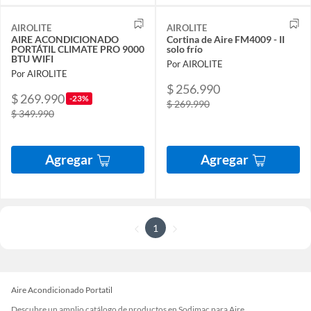
AIROLITE
AIROLITE
AIRE ACONDICIONADO
Cortina de Aire FM4009 - II
PORTÁTIL CLIMATE PRO 9000
solo frío
BTU WIFI
Por AIROLITE
Por AIROLITE
$ 256.990
$ 269.990
-23%
$ 269.990
$ 349.990
Agregar
Agregar
1
Aire Acondicionado Portatil
Descubre un amplio catálogo de productos en Sodimac para Aire