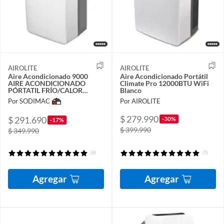
AIROLITE
AIROLITE
Aire Acondicionado 9000
Aire Acondicionado Portátil
AIRE ACONDICIONADO
Climate Pro 12000BTU WiFi
PÓRTATIL FRÍO/CALOR
Blanco
CLIMATE PRO 9000 BTU/h
Por SODIMAC
Por AIROLITE
WIFI
$ 279.990
$ 291.690
-30%
-17%
$ 399.990
$ 349.990
(6)
(5)
Agregar
Agregar