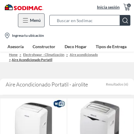
0
Inicia sesión
Menú
Search
Bar
location-
Ingresa tu ubicación
icon
Asesoría
Constructor
Deco Hogar
Tipos de Entrega
Home
Electrohogar - Climatización
Aire acondicionado
Aire Acondicionado Portatil
Aire Acondicionado Portatil - airolite
Resultados
(
6
)