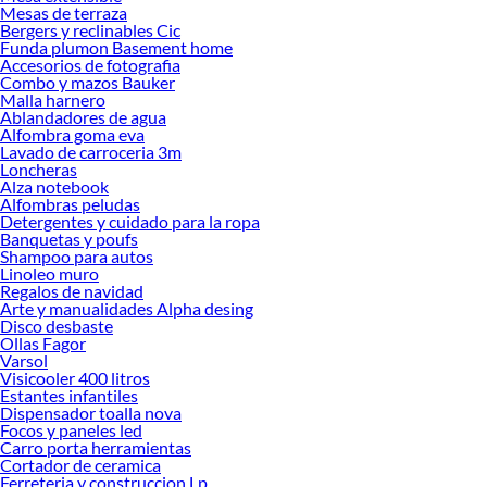
Mesas de terraza
Herramientas, materiales y accesorios de calidad para tus proyectos y
Bergers y reclinables Cic
renovación de espacios. ¡Visítanos y descubre todo lo que tenemos para
Funda plumon Basement home
ofrecerte!
Accesorios de fotografia
Combo y mazos Bauker
Encuentra una amplia variedad de productos de Decohogar en Sodimac.
Malla harnero
Encuentra todo lo necesario para tus proyectos de renovación y decoración.
Ablandadores de agua
¡Visítanos y haz tus ideas realidad!
Alfombra goma eva
Lavado de carroceria 3m
Loncheras
Alza notebook
Alfombras peludas
Detergentes y cuidado para la ropa
Banquetas y poufs
Shampoo para autos
Linoleo muro
Regalos de navidad
Arte y manualidades Alpha desing
Disco desbaste
Ollas Fagor
Varsol
Visicooler 400 litros
Estantes infantiles
Dispensador toalla nova
Focos y paneles led
Carro porta herramientas
Cortador de ceramica
Ferreteria y construccion Lp