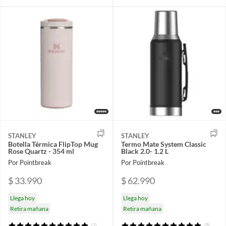
STANLEY
STANLEY
Botella Térmica FlipTop Mug
Termo Mate System Classic
Rose Quartz - 354 ml
Black 2.0- 1.2 L
Por Pointbreak
Por Pointbreak
$ 33.990
$ 62.990
Llega hoy
Llega hoy
Retira mañana
Retira mañana
(1)
(8)