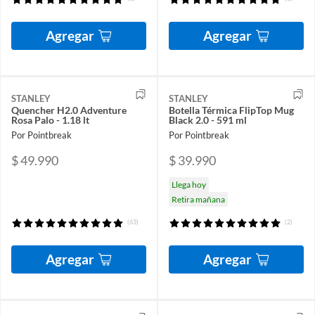
Agregar
Agregar
STANLEY
STANLEY
Quencher H2.0 Adventure
Botella Térmica FlipTop Mug
Rosa Palo - 1.18 lt
Black 2.0 - 591 ml
Por Pointbreak
Por Pointbreak
$ 49.990
$ 39.990
Llega hoy
Retira mañana
(63)
(2)
Agregar
Agregar