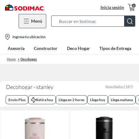
0
Inicia sesión
Menú
Search
Bar
location-
Ingresa tu ubicación
icon
Asesoría
Constructor
Deco Hogar
Tipos de Entrega
Home
Decohogar
Decohogar - stanley
Resultados
(
187
)
Envio Plus
Retira hoy
Llega en 2 horas
Llega hoy
Llega mañana