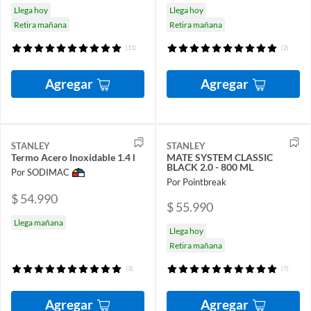
Llega hoy
Llega hoy
Retira mañana
Retira mañana
(11)
(2)
Agregar
Agregar
STANLEY
STANLEY
Termo Acero Inoxidable 1.4 l
MATE SYSTEM CLASSIC
BLACK 2.0 - 800 ML
Por SODIMAC
Por Pointbreak
$ 54.990
$ 55.990
Llega mañana
Llega hoy
Retira mañana
(3)
(7)
Agregar
Agregar