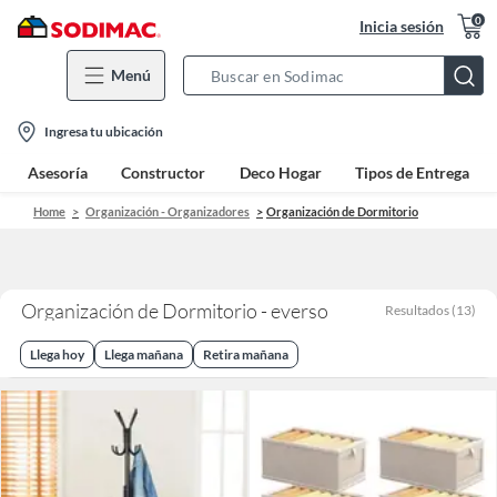
0
Inicia sesión
Menú
Search
Bar
location-
Ingresa tu ubicación
icon
Asesoría
Constructor
Deco Hogar
Tipos de Entrega
Home
Organización - Organizadores
Organización de Dormitorio
Organización de Dormitorio - everso
Resultados
(
13
)
Llega hoy
Llega mañana
Retira mañana