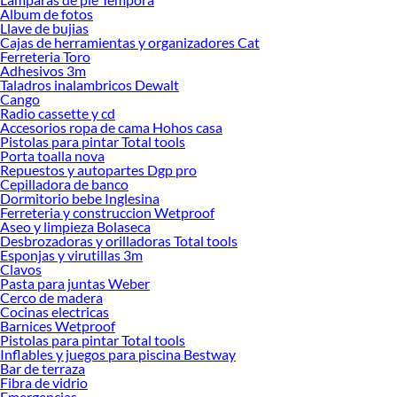
renovación de espacios. ¡Visítanos y descubre todo lo que tenemos para
Album de fotos
ofrecerte!
Llave de bujias
Cajas de herramientas y organizadores Cat
Encuentra una amplia variedad de productos de Organización de Dormitorio en
Ferreteria Toro
Sodimac. Encuentra todo lo necesario para tus proyectos de renovación y
Adhesivos 3m
Taladros inalambricos Dewalt
decoración. ¡Visítanos y haz tus ideas realidad!
Cango
Radio cassette y cd
Accesorios ropa de cama Hohos casa
Pistolas para pintar Total tools
Porta toalla nova
Repuestos y autopartes Dgp pro
Cepilladora de banco
Dormitorio bebe Inglesina
Ferreteria y construccion Wetproof
Aseo y limpieza Bolaseca
Desbrozadoras y orilladoras Total tools
Esponjas y virutillas 3m
Clavos
Pasta para juntas Weber
Cerco de madera
Cocinas electricas
Barnices Wetproof
Pistolas para pintar Total tools
Inflables y juegos para piscina Bestway
Bar de terraza
Fibra de vidrio
Emergencias