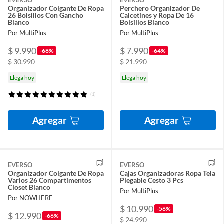
Organizador Colgante De Ropa
Perchero Organizador De
26 Bolsillos Con Gancho
Calcetines y Ropa De 16
Blanco
Bolsillos Blanco
Por MultiPlus
Por MultiPlus
$ 9.990
$ 7.990
-68%
-64%
$ 30.990
$ 21.990
Llega hoy
Llega hoy
(1)
Agregar
Agregar
EVERSO
EVERSO
Organizador Colgante De Ropa
Cajas Organizadoras Ropa Tela
Varios 26 Compartimentos
Plegable Cesto 3 Pcs
Closet Blanco
Por MultiPlus
Por NOWHERE
$ 10.990
-56%
$ 12.990
-66%
$ 24.990