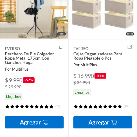
EVERSO
EVERSO
Perchero De Pie Colgador
Cajas Organizadoras Para
Ropa Metal 175cm Con
Ropa Plegable 6 Pcs
Ganchos Hogar
Por MultiPlus
Por MultiPlus
$ 16.990
-51%
$ 9.990
-67%
$ 34.990
$ 29.990
Llega hoy
Llega hoy
(13)
(28)
Agregar
Agregar