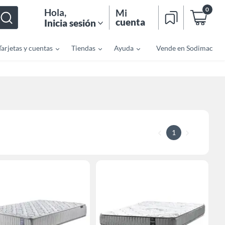
0
Hola
,
Mi
cuenta
Inicia sesión
Tarjetas y cuentas
Tiendas
Ayuda
Vende en Sodimac
1