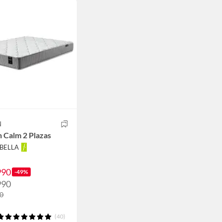
N
 Calm 2 Plazas
ABELLA
990
-49%
990
90
(40)