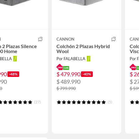
N
CANNON
CAN
 2 Plazas Silence
Colchón 2 Plazas Hybrid
Colc
00 Home
Wool
Vis
ABELLA
Por FALABELLA
Por 
990
$ 479.990
$ 2
-48%
-40%
990
$ 489.990
$ 2
90
$ 799.990
$ 59
(27)
(5)