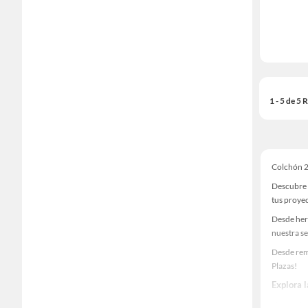
1 - 5 de 5
Colchón 2
Descubre 
tus proye
Desde her
nuestra se
Desde rem
Plazas!
Explora 
Herramient