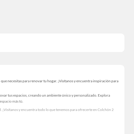
ue necesitas para renovar tu hogar. ¡Visítanos y encuentra inspiración para
novar tus espacios, creando un ambiente único y personalizado. Explora
 espacio más tú.
. ¡Visítanos y encuentra todo lo que tenemos para ofrecerte en Colchón 2
Visítanos y descubre todo lo que tenemos para ofrecerte!