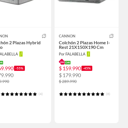
NON
CANNON
hón 2 Plazas Hybrid
Colchón 2 Plazas Home I-
co
Rest 21X150X190 Cm
FALABELLA
Por FALABELLA
69.990
$ 159.990
-55%
-45%
79.990
$ 179.990
9.990
$ 289.990
(4)
(8)