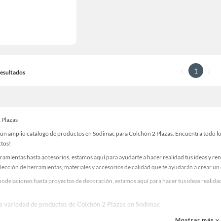
1
 Resultados
 Plazas
un amplio catálogo de productos en Sodimac para Colchón 2 Plazas. Encuentra todo lo q
ctos!
ramientas hasta accesorios, estamos aquí para ayudarte a hacer realidad tus ideas y re
lección de herramientas, materiales y accesorios de calidad que te ayudarán a crear un
odelaciones hasta proyectos de decoración, estamos aquí para hacer tus ideas realidad
la variedad de productos de Colchón 2 Plazas en Sodimac
as, materiales y accesorios de calidad para tus proyectos y renovación de espacios. ¡
Mostrar más