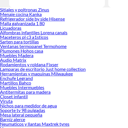
Encuentra
Sitiales y poltronas Zinus
tus ideas 
Menaje cocina Kanka
Refrigerador side by side Hisense
Malla galvanizada 1 80
Licuadoras
Alfombras infantiles Lorena canals
Maceteros pl c3 a1sticos
Sarten para tortillas
Ventanas termopanel Termohome
Plumones Hohos casa
Muebles Madera
Audio Matrix
Rodamientos y roldana Fixser
Lamparas de escritorio Just home collection
Herramientas y maquinas Milwaukee
Enchufe Legrand
Martillos Bahco
Muebles Intermuebles
Antitermitas para madera
Closet infantil
Viruta
Nichos para medidor de agua
Soporte tv 98 pulgadas
Mesa lateral pequeña
Barniz alerce
Neumaticos y llantas Maxtrek tyres