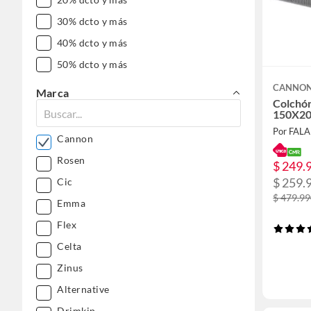
30% dcto y más
40% dcto y más
50% dcto y más
CANNO
Marca
Colchón
150X2
Por FAL
Cannon
Rosen
$ 249.
$ 259.
Cic
$ 479.9
Emma
Flex
Celta
Zinus
Alternative
Drimkip