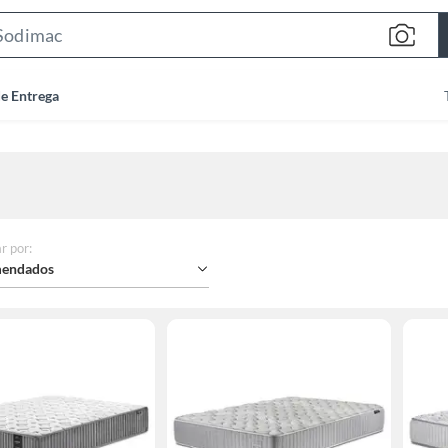
Search
Bar
de Entrega
r por
:
endados