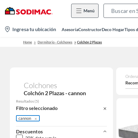
Menú
location-
Ingresa tu ubicación
Asesoría
Constructor
Deco Hogar
Tipos 
icon
Home
Dormitorio - Colchones
Colchón 2 Plazas
Ordena
Recom
Colchones
Colchón 2 Plazas - cannon
Resultados
(
5
)
Filtro seleccionado
cannon
Descuentos
20% dcto y más