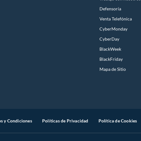
Defensoría
Venta Telefónica
CyberMonday
CyberDay
BlackWeek
BlackFriday
Mapa de Sitio
s y Condiciones
Políticas de Privacidad
Política de Cookies