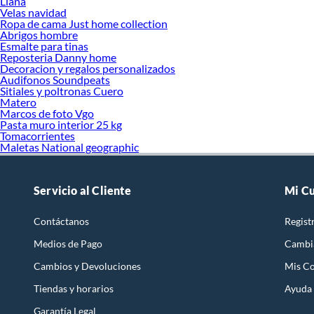
Llana
Velas navidad
Ropa de cama Just home collection
Abrigos hombre
Esmalte para tinas
Reposteria Danny home
Decoracion y regalos personalizados
Audifonos Soundpeats
Sitiales y poltronas Cuero
Matero
Marcos de foto Vgo
Pasta muro interior 25 kg
Tomacorrientes
Maletas National geographic
Servicio al Cliente
Mi C
Contáctanos
Regist
Medios de Pago
Cambi
Cambios y Devoluciones
Mis C
Tiendas y horarios
Ayuda
Garantía Legal