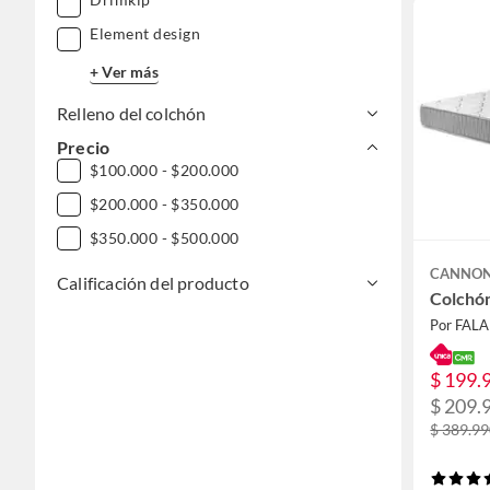
Element design
+ Ver más
Relleno del colchón
Precio
$100.000 - $200.000
$200.000 - $350.000
$350.000 - $500.000
CANNO
Calificación del producto
Colchón
Por FAL
$ 199.
$ 209.
$ 389.9