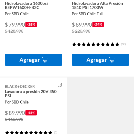
Hidrolavadora 1600psi
Hidrolavadora Alta Presión
BEPW1600H-B2C
1810 PSI 1700W
Por SBD Chile
Por SBD Chile Full
$ 79.990
$ 89.990
-38%
-59%
$ 128.990
$ 220.990
(30)
Agregar
Agregar
BLACK+DECKER
Lavadora a presión 20V 350
PSI
Por SBD Chile
$ 89.990
-45%
$ 163.990
(2)