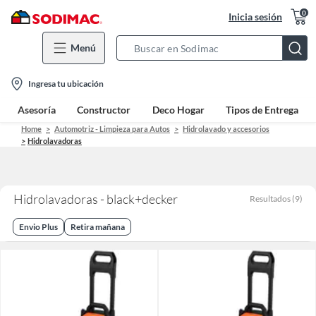
0
Inicia sesión
Menú
Search
Bar
location-
Ingresa tu ubicación
icon
Asesoría
Constructor
Deco Hogar
Tipos de Entrega
Home
Automotriz - Limpieza para Autos
Hidrolavado y accesorios
Hidrolavadoras
Hidrolavadoras - black+decker
Resultados
(
9
)
Envio Plus
Retira mañana