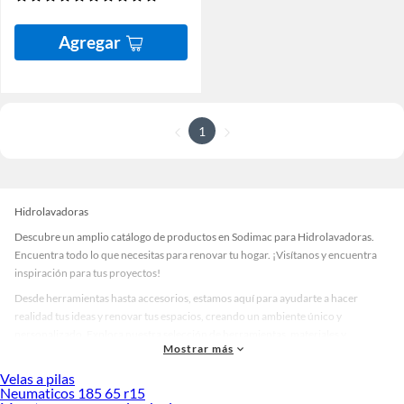
Agregar
1
Hidrolavadoras
Descubre un amplio catálogo de productos en Sodimac para Hidrolavadoras.
Encuentra todo lo que necesitas para renovar tu hogar. ¡Visítanos y encuentra
inspiración para tus proyectos!
Desde herramientas hasta accesorios, estamos aquí para ayudarte a hacer
realidad tus ideas y renovar tus espacios, creando un ambiente único y
personalizado. Explora nuestra selección de herramientas, materiales y
Mostrar más
accesorios de calidad que te ayudarán a crear un espacio más tú.
Velas a pilas
Desde remodelaciones hasta proyectos de decoración, estamos aquí para hacer
Neumaticos 185 65 r15
tus ideas realidad. ¡Visítanos y encuentra todo lo que tenemos para ofrecerte en