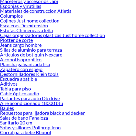
Maceteros y accesorios Japi
Hidrolavadoras!
Esponjas y virutillas
Materiales de construccion Atletis
Explora la variedad de productos de Hidrolavadoras en Sodimac
Columpios
Cojines Just home collection
Herramientas, materiales y accesorios de calidad para tus proyectos y
Escaleras De extensión
renovación de espacios. ¡Visítanos y descubre todo lo que tenemos para
Estufas Chimeneas a leña
ofrecerte!
Cajas organizadoras plasticas Just home collection
Plotter de corte
Encuentra una amplia variedad de productos de Hidrolavadoras en Sodimac.
Jeans cargo hombre
Encuentra todo lo necesario para tus proyectos de renovación y decoración.
Sillas de aluminio para terraza
¡Visítanos y haz tus ideas realidad!
Articulos de botiquin Nexcare
Alcohol isopropilico
Plancha galvanizada lisa
Zapatero con espejo
Destornilladores Klein tools
Escuadra abatible
Aditivos
Tabla para piso
Cable óptico audio
Parlantes para auto Db drive
Aire acondicionado 18000 btu
Baules
Repuestos para lijadora black and decker
Salas de bano Fanaloza
Sanitario 20 cm
Sofas y sillones Polipropileno
Corral para bebe Bbqool