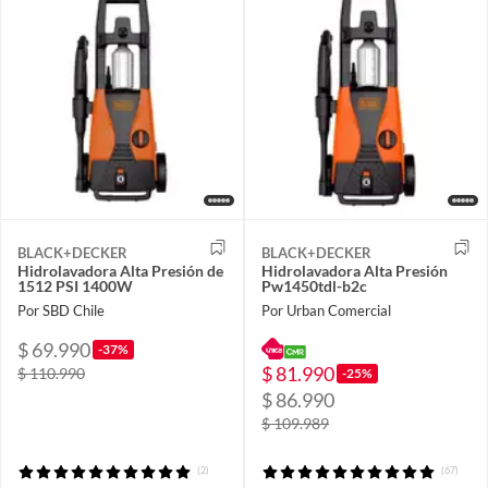
BLACK+DECKER
BLACK+DECKER
Hidrolavadora Alta Presión de
Hidrolavadora Alta Presión
1512 PSI 1400W
Pw1450tdl-b2c
Por SBD Chile
Por Urban Comercial
$ 69.990
-37%
$ 81.990
$ 110.990
-25%
$ 86.990
$ 109.989
(2)
(67)