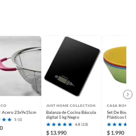
ICO
JUST HOME COLLECTION
CASA BONITA
Colador Acero 23x9x15cm
Balanza de Cocina Báscula
Set De Bowls C
digital 5 kg Negro
Plásticos Color
5
(1)
Unidades Infant
4.8
(13)
50
$ 13.990
$ 1.990