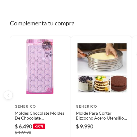
Apto para lavavajillas
Sí
Complementa tu compra
Incluye
1 plato
Apto para microondas
No
Capacidad
200ml
Dimensiones
14 x 19
Garantía
3 mese
GENERICO
GENERICO
Moldes Chocolate Moldes
Molde Para Cortar
De Chocolate
Bizcocho Acero Utensilio
Policarbonato..
Repostería 30 Cm
$ 6.490
$ 9.990
-50%
$ 12.990