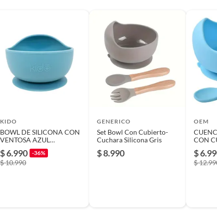
s
ios de alimentación
KIDO
GENERICO
OEM
BOWL DE SILICONA CON
Set Bowl Con Cubierto-
CUENC
Bowl
VENTOSA AZUL
Cuchara Silicona Gris
CON C
TODDLER KIDO
BEBE C
$ 6.990
$ 8.990
$ 6.9
-36%
$ 10.990
$ 12.99
pileno