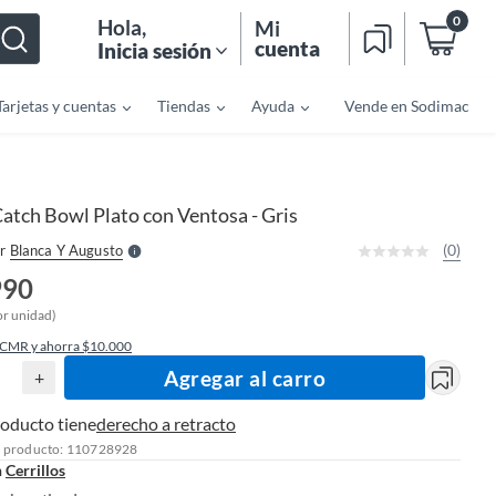
0
Hola
,
Mi
cuenta
Inicia sesión
Tarjetas y cuentas
Tiendas
Ayuda
Vende en Sodimac
o
f
n
I
r
e
atch Bowl Plato con Ventosa - Gris
l
l
e
(0)
r
Blanca Y Augusto
S
990
or unidad)
 CMR y ahorra $10.000
Agregar al carro
+
roducto tiene
derecho a retracto
l producto: 110728928
n
Cerrillos