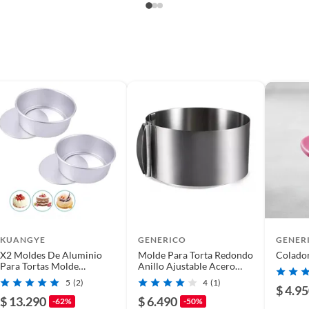
 x 5.5cm
s
KUANGYE
GENERICO
GENER
X2 Moldes De Aluminio
Molde Para Torta Redondo
Para Tortas Molde
Anillo Ajustable Acero
Desmontable 7 pulgadas
Reposteria
5
(2)
4
(1)
$ 4.9
$ 13.290
$ 6.490
-62%
-50%