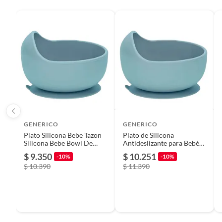
Plantas.
Condicion del producto
Nuevo
De uso personal.
Tipo de pieza de vajilla para bebé
Plato
Detalle de la garantía
3 mese
Tipo de accesorio para bebé
Accesor
GENERICO
GENERICO
Plato Silicona Bebe Tazon
Plato de Silicona
Modelo
Catch 
Silicona Bebe Bowl De
Antideslizante para Bebés,
Silicona
Libre de BPA y con Succión
$ 9.350
$ 10.251
-10%
-10%
Tazon azul
$ 10.390
$ 11.390
Material
Polipro
Apto para horno
No