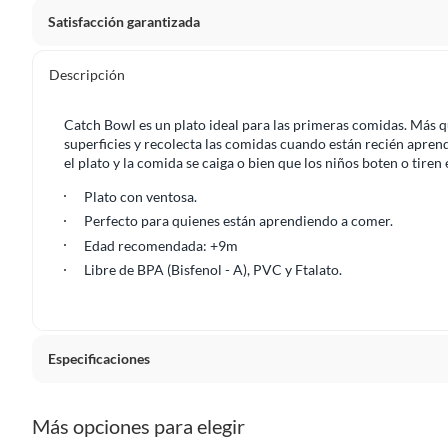
Satisfacción garantizada
Por ley, tienes hasta
10 días para devolver un producto
si
Descripción
Debe estar en perfecto estado, con todas sus etiquetas, sell
en cuenta que lo debes haber comprado por internet y que 
Catch Bowl es un plato ideal para las primeras comidas. Más q
Productos que, por su naturaleza, no puedan ser devueltos, pu
superficies y recolecta las comidas cuando están recién apre
el plato y la comida se caiga o bien que los niños boten o tiren
Confeccionados a la medida.
De uso personal.
Plato con ventosa.
Perfecto para quienes están aprendiendo a comer.
En sodimac.cl te damos
30 días desde que recibes el prod
Edad recomendada: +9m
etiquetas y sin uso, tal como te lo entregamos.
Libre de BPA (Bisfenol - A), PVC y Ftalato.
Productos digitales que se entregan a través de una desc
programas para el computador.
Productos a pedido o confeccionados a medida.
Productos que han sido informados como imperfectos, 
Especificaciones
remanufacturados o con alguna deficiencia, que sean comprado
Alimentos, bebidas, medicamentos, suplementos alimenticios, v
País de origen
China
Más opciones para elegir
Pinturas de un color a solicitud.