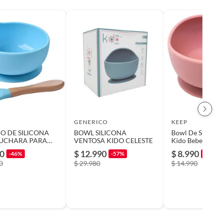
GENERICO
KEEP
O DE SILICONA
BOWL SILICONA
Bowl De Silico
UCHARA PARA
VENTOSA KIDO CELESTE
Kido Bebe Todd
ELESTE
90
$ 12.990
$ 8.990
-46%
-57%
-40%
0
$ 29.980
$ 14.990