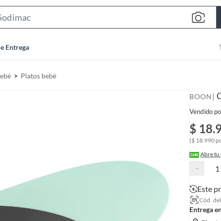
S
e
a
de Entrega
r
c
bebé
Platos bebé
h
B
C
|
BOON
a
Vendido po
r
$ 18.
($ 18.990 p
Abre tu
−
Este p
Cód. de
Entrega e