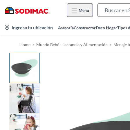
Menú
l
Ingresa tu ubicación
Asesoría
Constructor
Deco Hogar
Tipos 
o
c
Home
Mundo Bebé - Lactancia y Alimentación
Menaje 
a
t
i
o
n
-
i
c
o
n