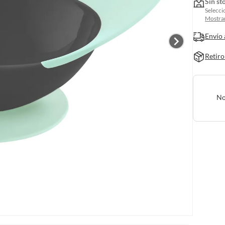
Sin st
Selecci
Mostrar
Envío 
Retiro
No