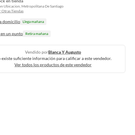
ock en tienda
on Ubicacion, Metropolitana De Santiago
 Otras Tiendas
a domicilio
Llega mañana
 en un punto
Retira mañana
Vendido por
Blanca Y Augusto
 existe suficiente información para calificar a este vendedor.
Ver todos los productos de este vendedor