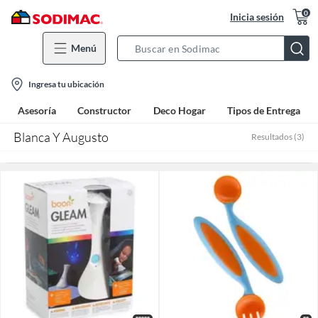
0
Inicia sesión
Menú
Search
Bar
location-
Ingresa tu ubicación
icon
Asesoría
Constructor
Deco Hogar
Tipos de Entrega
Blanca Y Augusto
Resultados
(
3
)