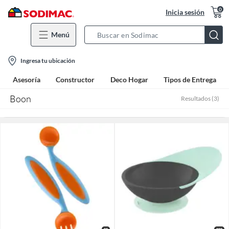
0
Inicia sesión
Menú
Search
Bar
location-
Ingresa tu ubicación
icon
Asesoría
Constructor
Deco Hogar
Tipos de Entrega
Boon
Resultados
(
3
)