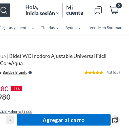
0
Hola
,
Mi
cuenta
Inicia sesión
Tarjetas y cuentas
Tiendas
Ayuda
Vende en Sodimac
o
f
n
I
Bidet WC Inodoro Ajustable Universal Fácil
|
r
QUA
e
r CoreAqua
l
l
e
4.8 (68)
r
Builder Brands
S
980
-53%
980
 CMR y ahorra $1.000
Agregar al carro
+