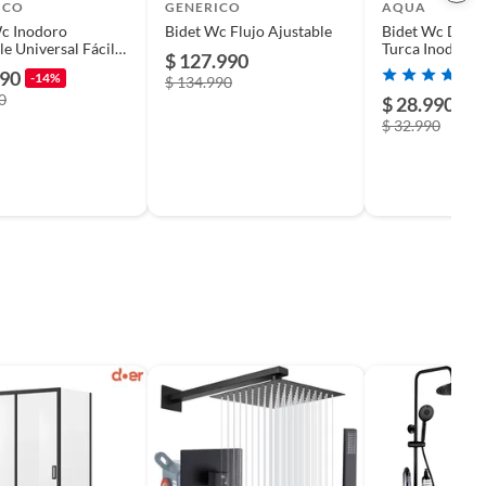
ICO
GENERICO
AQUA
Wc Inodoro
Bidet Wc Flujo Ajustable
Bidet Wc Duch
le Universal Fácil
Turca Inodoro 
$ 127.990
London Aquabr
990
-14%
$ 134.990
0
$ 28.990
-1
$ 32.990