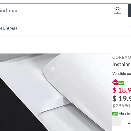
S
e
a
de Entrega
r
c
h
B
COREA
a
Instala
r
Vendido po
$ 18.
$ 19.
$ 39.990
Abre tu
−