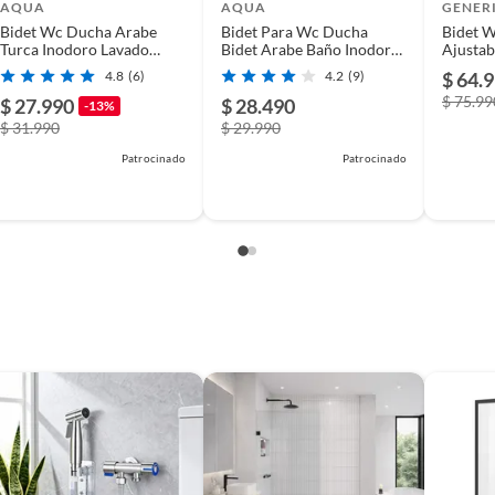
AQUA
AQUA
GENER
Bidet Wc Ducha Arabe
Bidet Para Wc Ducha
Bidet 
amente por Builder Commerce SPA*
Turca Inodoro Lavado
Bidet Arabe Baño Inodoro
Ajustab
Tokio Aquabreeze
Lavado Aquabreeze Niza
Instalar
4.8
(6)
4.2
(9)
$ 64.
$ 75.99
$ 27.990
$ 28.490
-13%
$ 31.990
$ 29.990
Patrocinado
Patrocinado