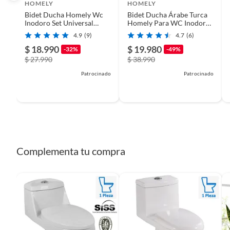
HOMELY
HOMELY
- 1 Sello de teflón
Bidet Ducha Homely Wc
Bidet Ducha Árabe Turca
Color
Blanco
*COREAQUA® es distribuida en Chile y Sudamérica exclusiv
Inodoro Set Universal
Homely Para WC Inodoro
Flujo Ajustable.
Set Completo.
4.9
(9)
4.7
(6)
$ 18.990
$ 19.980
-32%
-49%
Número de piezas
5
$ 27.990
$ 38.990
Patrocinado
Patrocinado
Complementa tu compra