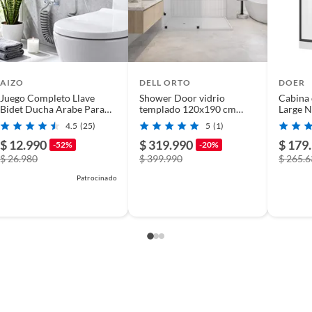
AIZO
DELL ORTO
DOER
Juego Completo Llave
Shower Door vidrio
Cabina 
Bidet Ducha Arabe Para
templado 120x190 cm
Large N
Wc Envios
herraje negro - Civita
90x120
4.5
(25)
5
(1)
Rectang
$ 12.990
$ 319.990
$ 179
-52%
-20%
$ 26.980
$ 399.990
$ 265.
Patrocinado