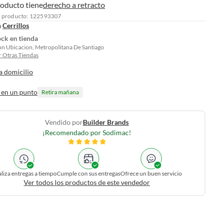
roducto tiene
derecho a retracto
l producto: 122593307
n
Cerrillos
ock en tienda
on Ubicacion, Metropolitana De Santiago
 Otras Tiendas
a domicilio
 en un punto
Retira mañana
Vendido por
Builder Brands
¡Recomendado por Sodimac!
liza entregas a tiempo
Cumple con sus entregas
Ofrece un buen servicio
Ver todos los productos de este vendedor