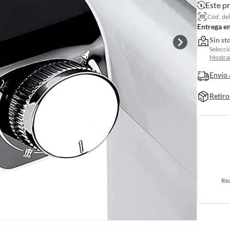
Este p
Cód. de
Entrega e
Sin st
Selecci
Mostrar
Envío 
Retiro
Rea