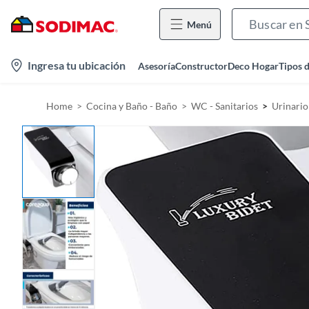
Menú
l
Ingresa tu ubicación
Asesoría
Constructor
Deco Hogar
Tipos 
o
c
Home
Cocina y Baño - Baño
WC - Sanitarios
Urinario
a
t
i
o
n
-
i
c
o
n