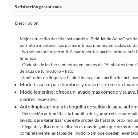
Satisfacción garantizada
Por ley, tienes hasta
10 días para devolver un producto
si
Descripción
Debe estar en perfecto estado, con todas sus etiquetas, sell
en cuenta que lo debes haber comprado por internet y que 
Mejora tu estilo de vida instalando el Bidé Jet de AquaCore de 
Productos que, por su naturaleza, no puedan ser devueltos, pu
permitirá mantener tus partes íntimas más higienizadas, cuida
Confeccionados a la medida.
- No solamente te permitirá mantener tus partes intimas más l
limpieza.
De uso personal.
- Olvídate de las herramientas: en menos de 15 minutos tendrás
En sodimac.cl te damos
30 días desde que recibes el prod
de agua de tu inodoro y listo.
etiquetas y sin uso, tal como te lo entregamos.
- 3 métodos de limpieza: El bidé incluye una perilla de fácil u
Modo trasero: para hombres y mujeres, ofrece un lavado 
Productos digitales que se entregan a través de una desc
Modo femenino: ofrece un lavado más cómodo y suave, ide
programas para el computador.
madres recientes.
Productos a pedido o confeccionados a medida.
Autolimpieza: limpia la boquilla de salida de agua auto
Productos que han sido informados como imperfectos, 
- Retracción automática: la boquilla de agua se retrae automá
remanufacturados o con alguna deficiencia, que sean comprado
lavado, para garantizar que esté protegida hasta su próximo us
Alimentos, bebidas, medicamentos, suplementos alimenticios, v
- Elegante y discreto: su diseño es más delgado que otros del
Pinturas de un color a solicitud.
completamente las tapas del inodoro sin que queden levantada