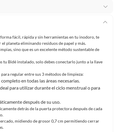
 te arrepientes de la compra.
os intactos y sin uso, tal como te lo entregamos. Ten
hay ciertas categorías que no tienen este derecho:
forma fácil, rápida y sin herramientas en tu inodoro, te
edan deteriorarse o caducar con rapidez.
r el planeta eliminando residuos de papel y más.
impias, sino que es un excelente método sustentable de
 tu Bidé instalado, solo debes conectarlo junto a la llave
ucto
. Debe estar en perfecto estado, con todas sus
so para regular entre sus 3 métodos de limpieza:
completo en todas las áreas necesarias.
arga electrónica, por ejemplo, cupones de experiencia o
al para utilizar durante el ciclo menstrual o para
máticamente después de su uso.
usados, reparados, abiertos, de segunda selección,
ticamente detrás de la puerta protectora después de cada
s en esa condición a un precio reducido.
o.
itaminas, entre otros análogos.
 mercado, midiendo de grosor 0,7 cm permitiendo cerrar
s.