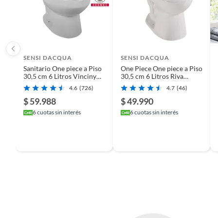
SENSI DACQUA
SENSI DACQUA
Sanitario One piece a Piso
One Piece One piece a Piso
30,5 cm 6 Litros Vinciny
30,5 cm 6 Litros Riva
Blanco
Blanco
4.6
(726)
4.7
(46)
$ 59.988
$ 49.990
6
cuotas sin interés
6
cuotas sin interés