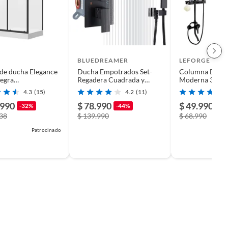
BLUEDREAMER
LEFORGE BAI
de ducha Elegance
Ducha Empotrados Set-
Columna De D
egra
Regadera Cuadrada y
Moderna 3 Fun
x200cm diseño
Monomando Para
Monomando C
4.3
(15)
4.2
(11)
ular
Regadera
Jabonera Negr
.990
$ 78.990
$ 49.990
-32%
-44%
-2
638
$ 139.990
$ 68.990
Patrocinado