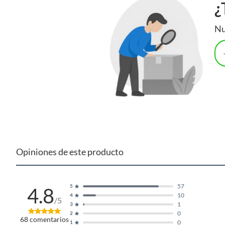
¿
Nu
Opiniones de este producto
57
5
4.8
10
4
/5
1
3
0
2
68
comentarios
0
1