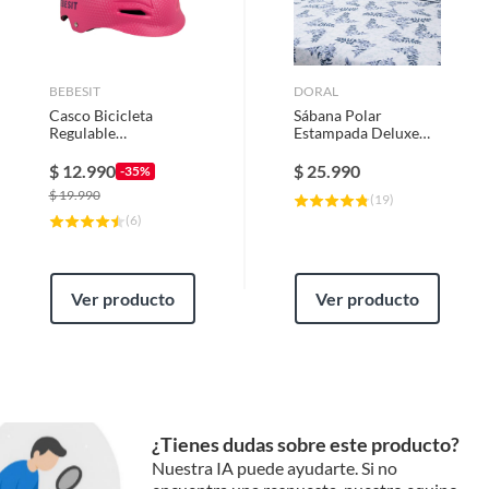
Pedal
Plástico
Manubrio
Acero
BEBESIT
DORAL
Casco Bicicleta
Sábana Polar
Regulable
Estampada Deluxe
Certificación
Multicolor
Género
Niño
Europea Niño Niña
$
12.990
$
25.990
-35%
Rosa
$
19.990
(
19
)
(
6
)
Peso del producto
10 kg
Condicion del
Nuevo
Ver producto
Ver producto
producto
Modelo
Bicicleta para niños
¿Tienes dudas sobre este producto?
Color básico
Negro
Nuestra IA puede ayudarte. Si no