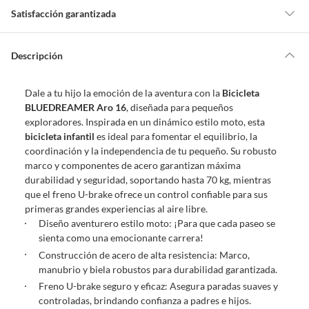
Satisfacción garantizada
Por ley, tienes hasta
10 días para devolver un producto
si te arrepientes
de la compra.
Descripción
Debe estar en perfecto estado, con todas sus etiquetas, sellos intactos y
sin uso, tal como te lo entregamos. Ten en cuenta que lo debes haber
Dale a tu hijo la emoción de la aventura con la
Bicicleta
comprado por internet y que hay ciertas categorías que no tienen este
BLUEDREAMER Aro 16
, diseñada para pequeños
derecho:
exploradores. Inspirada en un dinámico estilo moto, esta
Productos que, por su naturaleza, no puedan ser devueltos,
bicicleta infantil
es ideal para fomentar el equilibrio, la
puedan deteriorarse o caducar con rapidez.
coordinación y la independencia de tu pequeño. Su robusto
Confeccionados a la medida.
marco y componentes de acero garantizan máxima
De uso personal.
durabilidad y seguridad, soportando hasta 70 kg, mientras
que el freno U-brake ofrece un control confiable para sus
En sodimac.cl te damos
30 días desde que recibes el producto
. Debe
primeras grandes experiencias al aire libre.
estar en perfecto estado, con todas sus etiquetas y sin uso, tal como te lo
Diseño aventurero estilo moto: ¡Para que cada paseo se
entregamos.
sienta como una emocionante carrera!
Productos digitales que se entregan a través de una descarga
Construcción de acero de alta resistencia: Marco,
electrónica, por ejemplo, cupones de experiencia o programas
manubrio y biela robustos para durabilidad garantizada.
para el computador.
Freno U-brake seguro y eficaz: Asegura paradas suaves y
Productos a pedido o confeccionados a medida.
controladas, brindando confianza a padres e hijos.