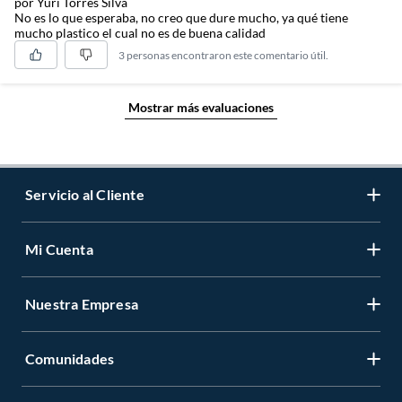
por Yuri Torres Silva
No es lo que esperaba, no creo que dure mucho, ya qué tiene
mucho plastico el cual no es de buena calidad
3 personas encontraron este comentario útil.
Mostrar más evaluaciones
Servicio al Cliente
Mi Cuenta
Contáctanos
Medios de Pago
Nuestra Empresa
Registrate
Cambios y Devoluciones
Cambiar Contraseña
Tiendas y horarios
Comunidades
Sobre Nosotros
Mis Compras
Garantía Legal
Venta Empresa