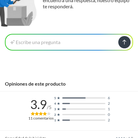
encuentra una respuesta, nuestro equipo
te responderá.
Escribe una pregunta
Opiniones de este producto
6
5
3.9
2
4
/5
1
3
0
2
11
comentarios
2
1