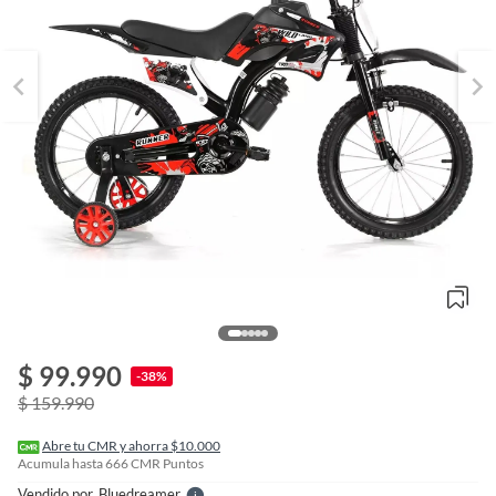
o
f
$ 99.990
n
-38%
I
$ 159.990
r
e
l
Abre tu CMR y ahorra $10.000
l
Acumula hasta
666
CMR Puntos
e
Vendido por
Bluedreamer