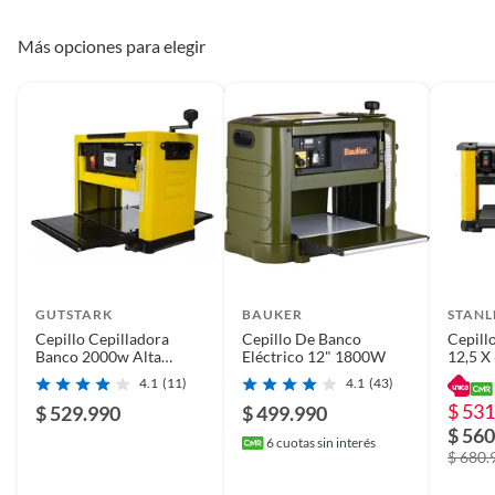
Más opciones para elegir
GUTSTARK
BAUKER
STANL
Cepillo Cepilladora
Cepillo De Banco
Cepill
Banco 2000w Alta
Eléctrico 12" 1800W
12,5 X
Potencia Profesional
Stp18-
4.1
(11)
4.1
(43)
$ 531
$ 529.990
$ 499.990
$ 560
6
cuotas sin interés
$ 680.