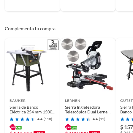
Complementa tu compra
BAUKER
LERNEN
GUTS
Sierra de Banco
Sierra Ingleteadora
Sierra 
Eléctrica 254 mm 1500
Telescópica Dual Lernen
Banco 
W TS2546
- 2.000 Wats
Escua
4.4
(110)
4.4
(12)
4500r
$ 157
$ 211.