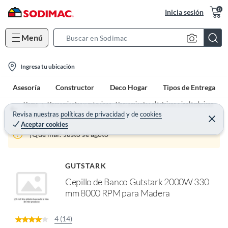
0
Inicia sesión
Menú
S
e
l
a
Ingresa tu ubicación
o
r
Asesoría
Constructor
Deco Hogar
Tipos de Entrega
c
c
a
h
Home
Herramientas y máquinas - Herramientas eléctricas e inalámbricas
t
Revisa nuestras
políticas de privacidad
y
de
cookies
B
Cepilladora de banco
C
Aceptar cookies
e
i
a
r
¡Qué mal! Justo se agotó
o
r
r
a
n
r
-
GUTSTARK
i
Cepillo de Banco Gutstark 2000W 330
c
mm 8000 RPM para Madera
o
n
4 (14)