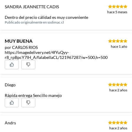
SANDRA JEANNETTE CADIS
hace 5 meses
Dentro del precio cálidad es muy conveniente
Publicado originalmente en
sodimac.cl
MUY BUENA
hace 1 año
por CARLOS RIOS
https://imagedelivery.net/4fYuQyy-
r8_rpBpcY7lH_A/falabellaCL/121967287/w=500,h=500
Diego
hace 2 años
Rápida entrega Sencillo manejo
Andrs
hace 2 años