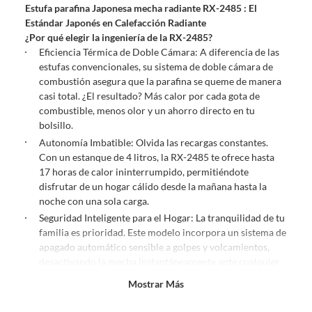
Estufa parafina Japonesa mecha radiante RX-2485 :
El
comprado por internet y que hay ciertas categorías que no tienen este
Estándar Japonés en Calefacción Radiante
derecho:
¿Por qué elegir la ingeniería de la RX-2485?
Productos que, por su naturaleza, no puedan ser devueltos,
Eficiencia Térmica de Doble Cámara: A diferencia de las
puedan deteriorarse o caducar con rapidez.
estufas convencionales, su sistema de doble cámara de
Confeccionados a la medida.
combustión asegura que la parafina se queme de manera
De uso personal.
casi total. ¿El resultado? Más calor por cada gota de
combustible, menos olor y un ahorro directo en tu
En sodimac.cl te damos
30 días desde que recibes el producto
. Debe
bolsillo.
estar en perfecto estado, con todas sus etiquetas y sin uso, tal como te lo
Autonomía Imbatible: Olvida las recargas constantes.
entregamos.
Con un estanque de 4 litros, la RX-2485 te ofrece hasta
Productos digitales que se entregan a través de una descarga
17 horas de calor ininterrumpido, permitiéndote
electrónica, por ejemplo, cupones de experiencia o programas
disfrutar de un hogar cálido desde la mañana hasta la
para el computador.
noche con una sola carga.
Productos a pedido o confeccionados a medida.
Seguridad Inteligente para el Hogar: La tranquilidad de tu
Productos que han sido informados como imperfectos, usados,
familia es prioridad. Este modelo incorpora un sistema de
reparados, abiertos, de segunda selección, remanufacturados o
apagado automático sensible a golpes y volcamientos,
con alguna deficiencia, que sean comprados en esa condición a
desactivando la mecha instantáneamente ante cualquier
un precio reducido.
imprevisto.
Mostrar Más
Diseño Funcional y Limpio: Su estanque removible
Alimentos, bebidas, medicamentos, suplementos alimenticios,
permite realizar las recargas fuera del área de estar,
vitaminas, entre otros análogos.