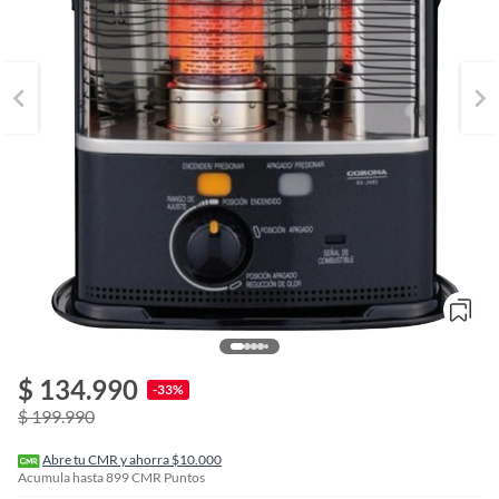
o
f
$ 134.990
n
-33%
I
$ 199.990
r
e
l
Abre tu CMR y ahorra $10.000
l
Acumula hasta
899
CMR Puntos
e