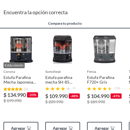
Encuentra la opción correcta
Rango aproximado de
51 - 100 m2
calefacción
Compara tu producto
Capacidad de
60 m2
calefacción
Capacidad del
4
Estás viendo
estanque (litros)
corona
sumoheat
fensa
Estufa Parafina
Estufa parafina
Estufa Parafina
Mecha Japonesa
mecha SH-85
F720+ Gris
Garantía
2 años
RX-2485 60 m²
21Kw
(5)
(116)
(6)
Calor Radiante
$ 134.990
-33%
$ 109.990
$ 104.990
-48%
-45%
$ 199.990
$ 209.990
$ 189.990
Potencia
8300 BTU
Tipo
Parafina
Agregar
Agregar
Agregar