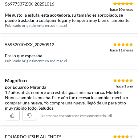
569775372XX_20251016
hace 10 meses
Me gusto la estufa, esta acogedora, su tamaño es apropiado, se
puede trasladar a cualquier lugar y tempera muy bien el ambiente
Publicado originalmente en
sodimac.cl
569520104XX_20250912
hace 11 meses
Era lo que esperaba
Publicado originalmente en
sodimac.cl
Magnífico
hace 1 año
por Eduardo Miranda
12 años atrás compre una estufa igual, misma marca. Modelo.
Nunca cambie la mecha. Este año fue necesario cambiar mecha o
comprar una nueva, Yo compre una nueva, llegó de un para otro
muy rápido todo. Saludos
3 personas encontraron este comentario útil.
EDUARDO JESUS ALLENDES