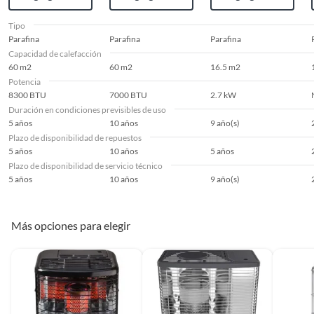
Tipo
Alto
47.5
Parafina
Parafina
Parafina
Capacidad de calefacción
60 m2
60 m2
16.5 m2
Ancho
32.4
Potencia
8300 BTU
7000 BTU
2.7 kW
Duración en condiciones previsibles de uso
Cuenta con ruedas
No
5 años
10 años
9 año(s)
Plazo de disponibilidad de repuestos
5 años
10 años
5 años
Peso del producto
7.3
Plazo de disponibilidad de servicio técnico
5 años
10 años
9 año(s)
Conexión WiFi
No
Más opciones para elegir
Temporizador
No
Consumo energético
No aplica
(kWh)