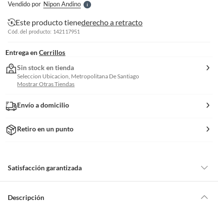
Vendido por
Nipon Andino
S
Este producto tiene
derecho a retracto
Cód. del producto: 142117951
Entrega en
Cerrillos
Sin stock en tienda
Seleccion Ubicacion, Metropolitana De Santiago
Mostrar Otras Tiendas
Envío a domicilio
Retiro en un punto
Satisfacción garantizada
Por ley, tienes hasta
10 días para devolver un producto
si te arrepientes
de la compra.
Descripción
Debe estar en perfecto estado, con todas sus etiquetas, sellos intactos y
sin uso, tal como te lo entregamos. Ten en cuenta que lo debes haber