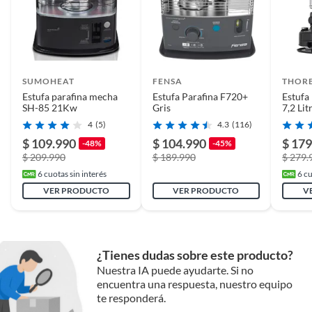
Duración en
5 años
condiciones
previsibles de uso
SUMOHEAT
FENSA
THOR
Estufa parafina mecha
Estufa Parafina F720+
Estufa
SH-85 21Kw
Gris
7,2 Li
Plazo de
5 años
KW He
disponibilidad de
4
(5)
4.3
(116)
repuestos
$ 109.990
$ 104.990
$ 179
-48%
-45%
$ 209.990
$ 189.990
$ 279.
6
cuotas sin interés
6
cu
Plazo de
5 años
VER PRODUCTO
VER PRODUCTO
V
disponibilidad de
servicio técnico
¿Tienes dudas sobre este producto?
Cantidad de paquetes
1
Nuestra IA puede ayudarte. Si no
encuentra una respuesta, nuestro equipo
te responderá.