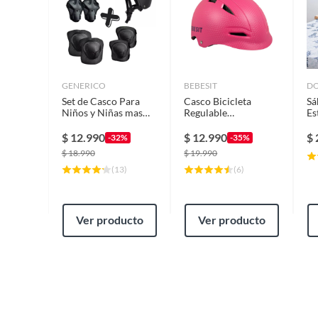
GENERICO
BEBESIT
D
Set de Casco Para
Casco Bicicleta
Sá
Niños y Niñas mas
Regulable
Es
protecciones NEGRO
Certificación
Mu
Europea Niño Niña
$
12.990
$
12.990
$
-32%
-35%
Rosa
$
18.990
$
19.990
(
13
)
(
6
)
Ver producto
Ver producto