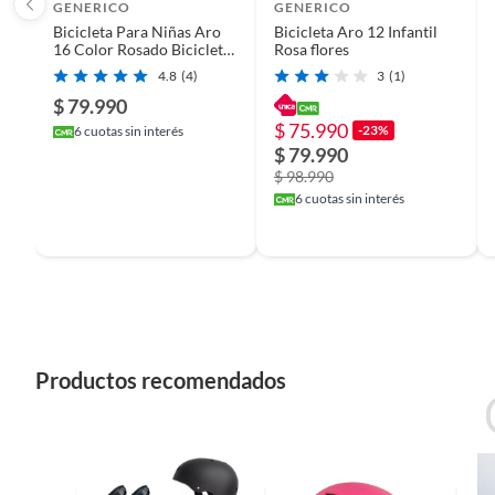
GENERICO
GENERICO
Bicicleta Para Niñas Aro
Bicicleta Aro 12 Infantil
Biela
Acero
16 Color Rosado Bicicletas
Rosa flores
De Paseo
4.8
(4)
3
(1)
$ 79.990
Género
Unisex 
$ 75.990
-23%
6
cuotas sin interés
$ 79.990
$ 98.990
Condicion del producto
Nuevo
6
cuotas sin interés
Productos recomendados