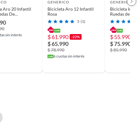
ICO
GENERICO
GENERICO
a Aro 20 Infantil
Bicicleta Aro 12 Infantil
Bicicleta Infant
edas De
Rosa
Ruedas de Segu
zaje Rosa
16 Morada asie
990
5
(1)
990
as sin interés
$ 61.990
$ 55.990
-22%
-3
$ 65.990
$ 75.990
$ 78.990
$ 85.990
6
cuotas sin interés