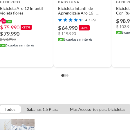
GENERICO
BABYLUNA
GENER
Bicicleta Aro 12 Infantil
Bicicleta Infantil de
Biciclet
violeta flores
Aprendizaje Aro 16 –
Con Ru
Modelo Princesa
Aprendi
4.7
(6)
$ 98.
$ 75.990
$ 103.
$ 64.990
-23%
-46%
niños
6
cuot
$ 79.990
$ 119.990
$ 98.990
6
cuotas sin interés
6
cuotas sin interés
Todos
Sabanas 1.5 Plaza
Mas Accesorios para bicicletas