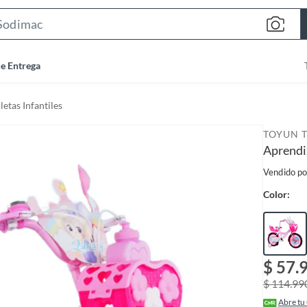
S
e
a
de Entrega
r
c
letas Infantiles
h
B
TOYUN 
a
Aprendi
r
Vendido po
Color:
$ 57.
$ 114.99
Abre tu