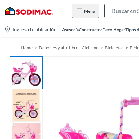
Menú
l
Ingresa tu ubicación
Asesoría
Constructor
Deco Hogar
Tipos 
o
c
Home
Deportes y aire libre - Ciclismo
Bicicletas
Bicic
a
t
i
o
n
-
i
c
o
n