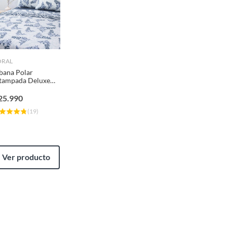
ORAL
bana Polar
tampada Deluxe
lticolor
25.990
(
19
)
Ver producto