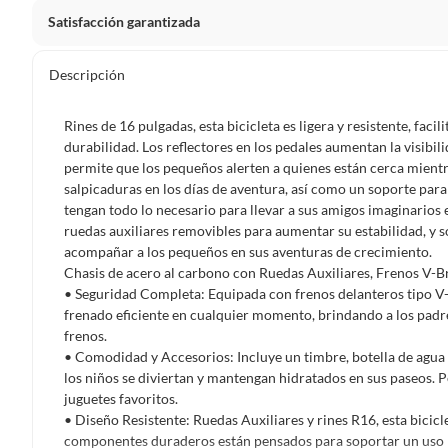
Satisfacción garantizada
Por ley, tienes hasta
10 días para devolver un producto
si
Descripción
Debe estar en perfecto estado, con todas sus etiquetas, sell
en cuenta que lo debes haber comprado por internet y que 
Rines de 16 pulgadas, esta bicicleta es ligera y resistente, fa
Productos que, por su naturaleza, no puedan ser devueltos, pu
durabilidad. Los reflectores en los pedales aumentan la visibili
Confeccionados a la medida.
permite que los pequeños alerten a quienes están cerca mientr
salpicaduras en los días de aventura, así como un soporte par
De uso personal.
tengan todo lo necesario para llevar a sus amigos imaginarios 
En sodimac.cl te damos
30 días desde que recibes el prod
ruedas auxiliares removibles para aumentar su estabilidad, y s
etiquetas y sin uso, tal como te lo entregamos.
acompañar a los pequeños en sus aventuras de crecimiento.
Chasis de acero al carbono con Ruedas Auxiliares, Frenos V-B
Productos digitales que se entregan a través de una desc
• Seguridad Completa: Equipada con frenos delanteros tipo V-b
programas para el computador.
frenado eficiente en cualquier momento, brindando a los padre
Productos a pedido o confeccionados a medida.
frenos.
• Comodidad y Accesorios: Incluye un timbre, botella de agua 
Productos que han sido informados como imperfectos, 
los niños se diviertan y mantengan hidratados en sus paseos. P
remanufacturados o con alguna deficiencia, que sean comprado
juguetes favoritos.
Alimentos, bebidas, medicamentos, suplementos alimenticios, v
• Diseño Resistente: Ruedas Auxiliares y rines R16, esta biciclet
Pinturas de un color a solicitud.
componentes duraderos están pensados para soportar un uso p