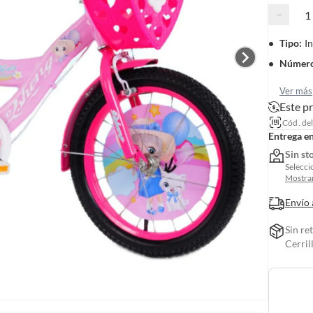
−
Tipo
:
In
Número
Ver más
Este p
Cód. de
Entrega e
Sin st
Selecci
Mostrar
Envío 
Sin re
Cerril