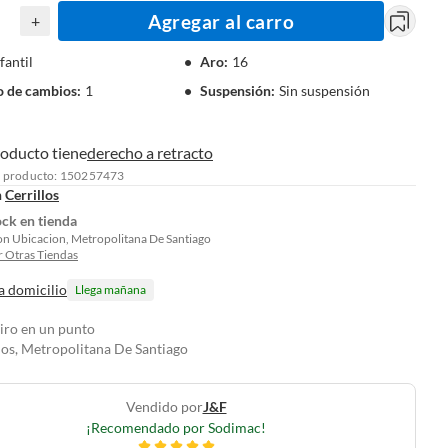
Agregar al carro
+
fantil
Aro
:
16
 de cambios
:
1
Suspensión
:
Sin suspensión
roducto tiene
derecho a retracto
l producto: 150257473
n
Cerrillos
ock en tienda
on Ubicacion, Metropolitana De Santiago
 Otras Tiendas
a domicilio
Llega mañana
tiro en un punto
los, Metropolitana De Santiago
Vendido por
J&f
¡Recomendado por Sodimac!