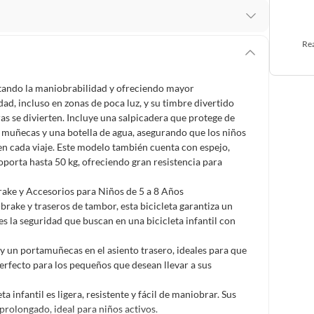
 te arrepientes de la compra.
Rea
os intactos y sin uso, tal como te lo entregamos. Ten
hay ciertas categorías que no tienen este derecho:
cilitando la maniobrabilidad y ofreciendo mayor
edan deteriorarse o caducar con rapidez.
dad, incluso en zonas de poca luz, y su timbre divertido
as se divierten. Incluye una salpicadera que protege de
a muñecas y una botella de agua, asegurando que los niños
en cada viaje. Este modelo también cuenta con espejo,
ucto
. Debe estar en perfecto estado, con todas sus
oporta hasta 50 kg, ofreciendo gran resistencia para
rake y Accesorios para Niños de 5 a 8 Años
arga electrónica, por ejemplo, cupones de experiencia o
rake y traseros de tambor, esta bicicleta garantiza un
s la seguridad que buscan en una bicicleta infantil con
y un portamuñecas en el asiento trasero, ideales para que
usados, reparados, abiertos, de segunda selección,
erfecto para los pequeños que desean llevar a sus
s en esa condición a un precio reducido.
itaminas, entre otros análogos.
a infantil es ligera, resistente y fácil de maniobrar. Sus
rolongado, ideal para niños activos.