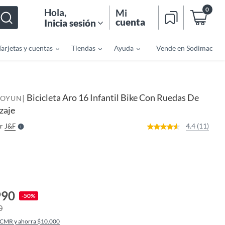
0
Hola
,
Mi
cuenta
Inicia sesión
Tarjetas y cuentas
Tiendas
Ayuda
Vende en Sodimac
o
f
n
I
Bicicleta Aro 16 Infantil Bike Con Ruedas De
|
r
TOYUN
e
zaje
l
l
e
4.4 (11)
r
J&f
S
990
-50%
0
 CMR y ahorra $10.000