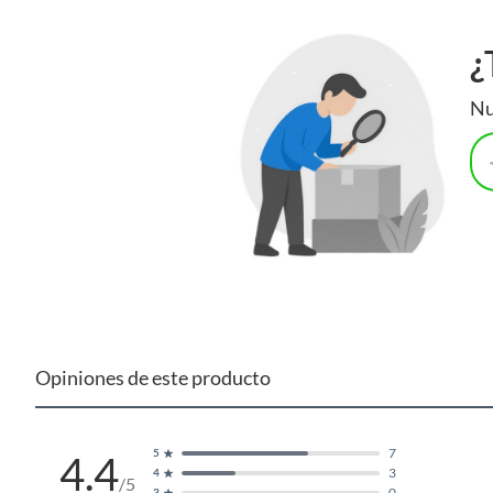
¿
Nu
Opiniones de este producto
7
5
4.4
3
4
/5
0
3