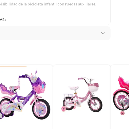
sibilidad de la bicicleta infantil con ruedas auxiliares,
 principiantes, ayudando a los niños a ganar equilibrio y
 Más
 lo cual permite que acompañe a los niños por varias
a los padres.
al carbono de alta calidad, siendo resistente y duradero.
a, brindando una gran estabilidad durante la
una manipulación y transporte fáciles.
 confiable, garantizando la seguridad.
io, que ofrecen una gran adherencia y se adaptan a una
ara satisfacer las necesidades de diferentes usuarios.
pensión