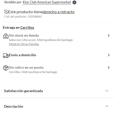
Vendido por
Kios Club American Supermarket
S
Este producto tiene
derecho a retracto
Cód. del producto: 150286062
Entrega en
Cerrillos
Sin stock en tienda
Seleccion Ubicacion, Metropolitana De Santiago
Mostrar Otras Tiendas
Envío a domicilio
Sin retiro en un punto
Cerrillos, Metropolitana De Santiago
Satisfacción garantizada
Por ley, tienes hasta
10 días para devolver un producto
si te arrepientes
de la compra.
Descripción
Debe estar en perfecto estado, con todas sus etiquetas, sellos intactos y