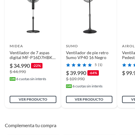
Alto
92,7
Tipo de ventilador
3 en 1
Color
Negro
MIDEA
SUMO
AIROL
Ventilador de 7 aspas
Ventilador de pie retro
Ventil
digital MF-P16D7HBK
Sumo VP40 16 Negro
Pedest
Ancho
16,5
Midea
$ 34.990
5
(1)
-22%
$ 44.990
$ 39.990
$ 99.
-64%
Profundidad
16.5
$ 109.990
6
cuotas sin interés
6
cuotas sin interés
Duración en
NO
VER PRODUCTO
VER PRODUCTO
V
condiciones
previsibles de uso
Complementa tu compra
Plazo de
NO