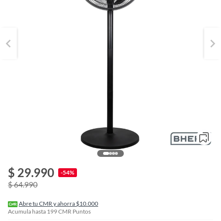
o
f
$ 29.990
n
-54%
I
$ 64.990
r
e
l
Abre tu CMR y ahorra $10.000
l
Acumula hasta
199
CMR Puntos
e