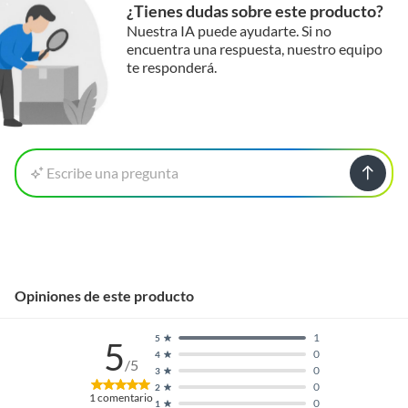
¿Tienes dudas sobre este producto?
Nuestra IA puede ayudarte. Si no
encuentra una respuesta, nuestro equipo
te responderá.
Escribe una pregunta
Opiniones de este producto
1
5
5
0
4
/5
0
3
0
2
1
comentario
0
1