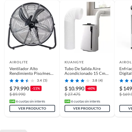
disponibilidad de
repuestos
AIROLITE
KUANGYE
AIROL
Ventilador Alto
Tubo De Salida Aire
Enfria
Rendimiento Piso/mesa
Acondicionado 15 Cm
Dígita
20 V20aav6 Airolite
Kuangye
EVT-2
3.4
(5)
3.8
(4)
$ 79.990
$ 10.990
$ 149
-11%
-60%
$ 89.990
$ 27.475
$ 169.
6
cuotas sin interés
6
cuotas sin interés
VER PRODUCTO
VER PRODUCTO
V