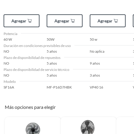
Modelo
SF16A
Agregar
Agregar
Agregar
Potencia
60 W
Potencia
60 W
50W
50 w
Duración en condiciones previsibles de uso
Consumo energético
60 W
NO
5 años
No aplica
(kWh)
Plazo de disponibilidad de repuestos
NO
5 años
9 años
Plazo de disponibilidad de servicio técnico
Diámetro
42 cm
NO
5 años
3 años
Modelo
SF16A
MF-P16D7HBK
VP40 16
Requiere Serial
No
Number
Más opciones para elegir
Tipo de filtro
Plástico