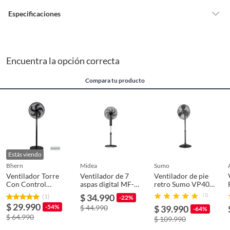
vitaminas, entre otros análogos.
Especificaciones
Pinturas de un color a solicitud.
Plantas.
De uso personal.
Condicion del
Nuevo
producto
Encuentra la opción correcta
Compara tu producto
Sistema de fijación
Sobreponer
Plazo de
NO
disponibilidad de
servicio técnico
Estás viendo
bhern
midea
sumo
Material de
Plástico
Ventilador Torre
Ventilador de 7
Ventilador de pie
Con Control
electrodomésticos
aspas digital MF-
retro Sumo VP40
Remoto Bhern
P16D7HBK Midea
16 Negro
$ 34.990
(1)
(1)
-22%
Kiosclub
$ 29.990
-54%
$ 44.990
$ 39.990
-64%
Tipo de instalación
Piso
$ 64.990
$ 109.990