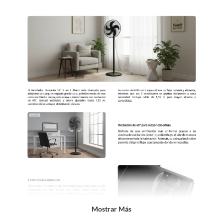
sin uso, tal como te lo entregamos. Ten en cuenta que lo debes haber
comprado por internet y que hay ciertas categorías que no tienen este
derecho:
Productos que, por su naturaleza, no puedan ser devueltos,
puedan deteriorarse o caducar con rapidez.
Confeccionados a la medida.
De uso personal.
En sodimac.cl te damos
30 días desde que recibes el producto
. Debe
estar en perfecto estado, con todas sus etiquetas y sin uso, tal como te lo
entregamos.
Productos digitales que se entregan a través de una descarga
electrónica, por ejemplo, cupones de experiencia o programas
para el computador.
Productos a pedido o confeccionados a medida.
Productos que han sido informados como imperfectos, usados,
reparados, abiertos, de segunda selección, remanufacturados o
con alguna deficiencia, que sean comprados en esa condición a
un precio reducido.
Mostrar Más
Alimentos, bebidas, medicamentos, suplementos alimenticios,