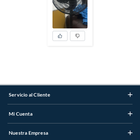
Servicio al Cliente
Mi Cuenta
Contáctanos
Medios de Pago
Nuestra Empresa
Registrate
Cambios y Devoluciones