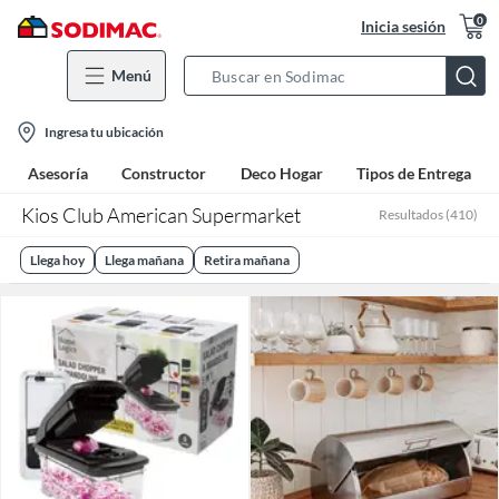
0
Inicia sesión
Menú
Search
Bar
location-
Ingresa tu ubicación
icon
Asesoría
Constructor
Deco Hogar
Tipos de Entrega
Kios Club American Supermarket
Resultados
(
410
)
Llega hoy
Llega mañana
Retira mañana