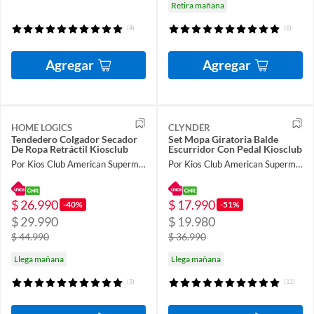
Retira mañana
(4)
(6)
Agregar
Agregar
HOME LOGICS
CLYNDER
Tendedero Colgador Secador
Set Mopa Giratoria Balde
De Ropa Retráctil Kiosclub
Escurridor Con Pedal Kiosclub
Por Kios Club American Supermarket
Por Kios Club American Supermarket
$ 26.990
$ 17.990
-40%
-51%
$ 29.990
$ 19.980
$ 44.990
$ 36.990
Llega mañana
Llega mañana
(3)
(11)