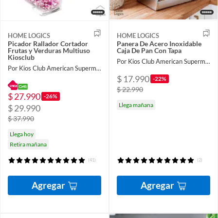
HOME LOGICS
HOME LOGICS
Picador Rallador Cortador
Panera De Acero Inoxidable
Frutas y Verduras Multiuso
Caja De Pan Con Tapa
Kiosclub
Por Kios Club American Supermarket
Por Kios Club American Supermarket
$ 17.990
-22%
$ 22.990
$ 27.990
-26%
Llega mañana
$ 29.990
$ 37.990
Llega hoy
Retira mañana
(41)
(2)
Agregar
Agregar