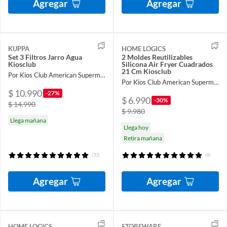
Agregar
Agregar
KUPPA
HOME LOGICS
Set 3 Filtros Jarro Agua
2 Moldes Reutilizables
Kiosclub
Silicona Air Fryer Cuadrados
21 Cm Kiosclub
Por Kios Club American Supermarket
Por Kios Club American Supermarket
$ 10.990
-27%
$ 6.990
-30%
$ 14.990
$ 9.980
Llega mañana
Llega hoy
Retira mañana
(33)
(8)
Agregar
Agregar
HOME LOGICS
STOREWARE