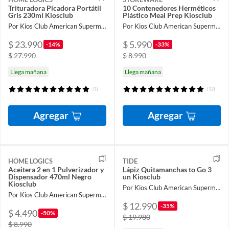
Trituradora Picadora Portátil
10 Contenedores Herméticos
Gris 230ml Kiosclub
Plástico Meal Prep Kiosclub
Por Kios Club American Supermarket
Por Kios Club American Supermarket
$ 23.990
$ 5.990
-14%
-33%
$ 27.990
$ 8.990
Llega mañana
Llega mañana
(1)
(12)
Agregar
Agregar
HOME LOGICS
TIDE
Aceitera 2 en 1 Pulverizador y
Lápiz Quitamanchas to Go 3
Dispensador 470ml Negro
un Kiosclub
Kiosclub
Por Kios Club American Supermarket
Por Kios Club American Supermarket
$ 12.990
-35%
$ 4.490
-50%
$ 19.980
$ 8.990