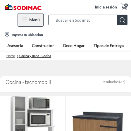
0
Inicia sesión
Menú
Search
Bar
location-
Ingresa tu ubicación
icon
Asesoría
Constructor
Deco Hogar
Tipos de Entrega
Home
Cocina y Baño - Cocina
Cocina - tecnomobili
Resultados
(
37
)