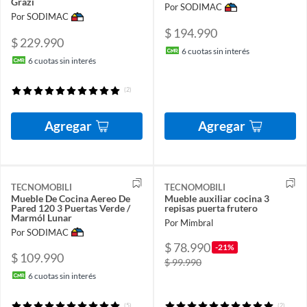
Grazi
Por SODIMAC
Por SODIMAC
$ 194.990
$ 229.990
6
cuotas sin interés
6
cuotas sin interés
(2)
Agregar
Agregar
TECNOMOBILI
TECNOMOBILI
Mueble De Cocina Aereo De
Mueble auxiliar cocina 3
Pared 120 3 Puertas Verde /
repisas puerta frutero
Marmól Lunar
Por Mimbral
Por SODIMAC
$ 78.990
-21%
$ 109.990
$ 99.990
6
cuotas sin interés
(5)
(2)