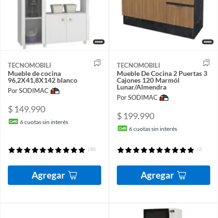
TECNOMOBILI
TECNOMOBILI
Mueble de cocina
Mueble De Cocina 2 Puertas 3
96,2X41,8X142 blanco
Cajones 120 Marmól
Lunar/Almendra
Por SODIMAC
Por SODIMAC
$ 149.990
$ 199.990
6
cuotas sin interés
6
cuotas sin interés
(30)
(2)
Agregar
Agregar