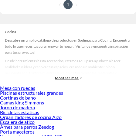
1
Cocina
Descubre un amplio catálogo de productos en Sodimac para Cocina. Encuentra
todo lo que necesitas para renovar tu hogar. ¡Visítanos y encuentra inspiración
para tus proyectos!
Desde herramientas hasta accesorios, estamos aquí para ayudarte a hacer
realidad tus ideas y renovar tus espacios, creando un ambiente único y
personalizado. Explora nuestra selección de herramientas, materiales y
Mostrar más
accesorios de calidad que te ayudarán a crear un espacio más tú.
Mesa con ruedas
Desde remodelaciones hasta proyectos de decoración, estamos aquí para hacer
Piscinas estructurales grandes
tus ideas realidad. ¡Visítanos y encuentra todo lo que tenemos para ofrecerte en
Cortinas de bano
Cocina!
Camas king Simmons
Torno de madera
Explora la variedad de productos de Cocina en Sodimac
Bicicletas estaticas
Organizadores de cocina Aizo
Herramientas, materiales y accesorios de calidad para tus proyectos y
Escalera de atico
renovación de espacios. ¡Visítanos y descubre todo lo que tenemos para
Arnes para perros Zeedog
ofrecerte!
Porta maceteros