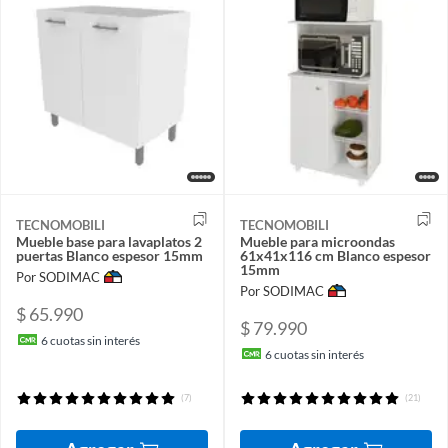
TECNOMOBILI
TECNOMOBILI
Mueble base para lavaplatos 2
Mueble para microondas
puertas Blanco espesor 15mm
61x41x116 cm Blanco espesor
15mm
Por SODIMAC
Por SODIMAC
$ 65.990
$ 79.990
6
cuotas sin interés
6
cuotas sin interés
(7)
(21)