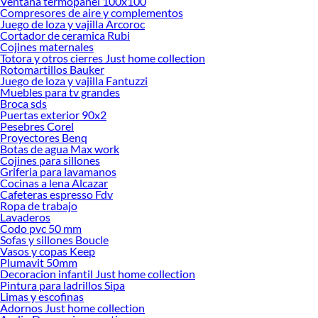
Ventana termopanel 100x100
Encuentra una amplia variedad de productos de Cocina en Sodimac. Encuentra
Compresores de aire y complementos
todo lo necesario para tus proyectos de renovación y decoración. ¡Visítanos y
Juego de loza y vajilla Arcoroc
haz tus ideas realidad!
Cortador de ceramica Rubi
Cojines maternales
Totora y otros cierres Just home collection
Rotomartillos Bauker
Juego de loza y vajilla Fantuzzi
Muebles para tv grandes
Broca sds
Puertas exterior 90x2
Pesebres Corel
Proyectores Benq
Botas de agua Max work
Cojines para sillones
Griferia para lavamanos
Cocinas a lena Alcazar
Cafeteras espresso Fdv
Ropa de trabajo
Lavaderos
Codo pvc 50 mm
Sofas y sillones Boucle
Vasos y copas Keep
Plumavit 50mm
Decoracion infantil Just home collection
Pintura para ladrillos Sipa
Limas y escofinas
Adornos Just home collection