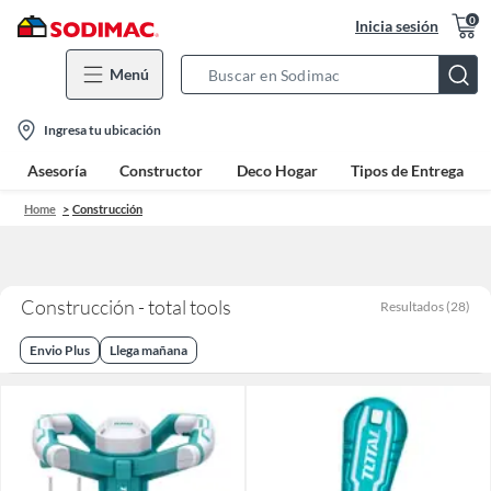
0
Inicia sesión
Menú
Search
Bar
location-
Ingresa tu ubicación
icon
Asesoría
Constructor
Deco Hogar
Tipos de Entrega
Home
Construcción
Construcción - total tools
Resultados
(
28
)
Envio Plus
Llega mañana