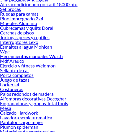
Encuentra todo lo necesario para tus proyectos de renovación y decoración.
Aire acondicionado portatil 18000 btu
¡Visítanos y haz tus ideas realidad!
Set brocas
Ruedas para camas
Pino impregnado 2x4
Muebles Aluminio
Cubrecamas y quilts Doral
Cerchas de pisos
Tortugas peces y reptiles
Interruptores Lexo
Esmaltes al agua Mohican
Wpc
Herramientas manuales Wurth
Mdf Arauco
Ejercicio y fitness Weldmon
Sellante de cal
Porta completos
Juego de tazas
Lockers 4
Costaneras
Palos redondos de madera
Alfombras decorativas Decoghar
Engrapadoras y grapas Total tools
Mesa
Calzado Hardwork
Lavadora semiautomatica
Pantalon cargo mujer
Plumon spiderman
Materiales de construccion