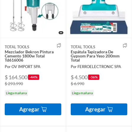
TOTAL TOOLS
TOTAL TOOLS
Mezclador Bekron Pintura
Espátula Tapizadora De
Cemento 1800w Total
Gypsom Para Yeso 200mm
Td616006
Total
Por OV IMPORT SPA
Por FERROELECTRONIC SPA
$ 164.500
$ 4.500
-44%
-36%
$ 293.990
$ 6.990
Llega mañana
Llega mañana
Agregar
Agregar