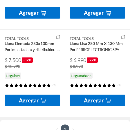
Agregar
Agregar
TOTAL TOOLS
TOTAL TOOLS
Llana Dentada 280x130mm
Llana Lisa 280 Mm X 130 Mm
Por importadora y distribuidora ferroelectronic spa
Por FERROELECTRONIC SPA
$ 7.500
$ 6.990
-32%
-22%
$ 10.990
$ 8.990
Llega hoy
Llega mañana
(2)
(3)
Agregar
Agregar
1