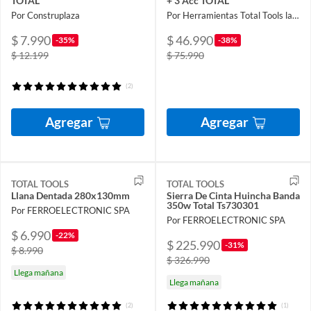
TOTAL
+ 3 Acc TOTAL
Por Construplaza
Por Herramientas Total Tools la Nueva
$ 7.990
$ 46.990
-35%
-38%
$ 12.199
$ 75.990
(2)
Agregar
Agregar
TOTAL TOOLS
TOTAL TOOLS
Llana Dentada 280x130mm
Sierra De Cinta Huincha Banda
350w Total Ts730301
Por FERROELECTRONIC SPA
Por FERROELECTRONIC SPA
$ 6.990
-22%
$ 225.990
-31%
$ 8.990
$ 326.990
Llega mañana
Llega mañana
(2)
(1)