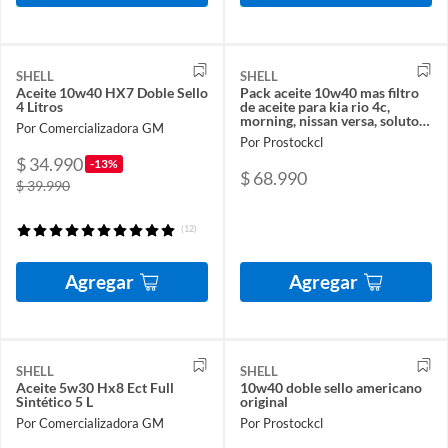
SHELL
SHELL
Aceite 10w40 HX7 Doble Sello
Pack aceite 10w40 mas filtro
4 Litros
de aceite para kia rio 4c,
morning, nissan versa, soluto,
Por Comercializadora GM
verna
Por Prostockcl
$ 34.990
-13%
$ 68.990
$ 39.990
(12)
Agregar
Agregar
SHELL
SHELL
Aceite 5w30 Hx8 Ect Full
10w40 doble sello americano
Sintético 5 L
original
Por Comercializadora GM
Por Prostockcl