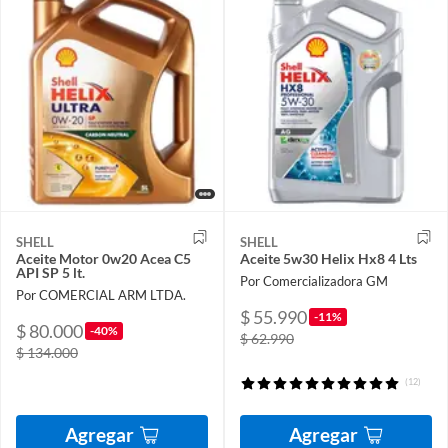
SHELL
SHELL
Aceite Motor 0w20 Acea C5
Aceite 5w30 Helix Hx8 4 Lts
API SP 5 lt.
Por Comercializadora GM
Por COMERCIAL ARM LTDA.
$ 55.990
-11%
$ 80.000
-40%
$ 62.990
$ 134.000
(12)
Agregar
Agregar