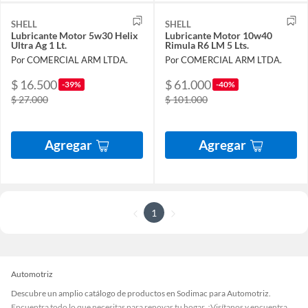
SHELL
SHELL
Lubricante Motor 5w30 Helix
Lubricante Motor 10w40
Ultra Ag 1 Lt.
Rimula R6 LM 5 Lts.
Por COMERCIAL ARM LTDA.
Por COMERCIAL ARM LTDA.
$ 16.500
$ 61.000
-39%
-40%
$ 27.000
$ 101.000
Agregar
Agregar
1
Automotriz
Descubre un amplio catálogo de productos en Sodimac para Automotriz.
Encuentra todo lo que necesitas para renovar tu hogar. ¡Visítanos y encuentra