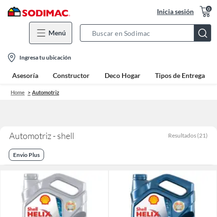
0
Inicia sesión
Menú
Search
Bar
location-
Ingresa tu ubicación
icon
Asesoría
Constructor
Deco Hogar
Tipos de Entrega
Home
Automotriz
Automotriz - shell
Resultados
(
21
)
Envio Plus