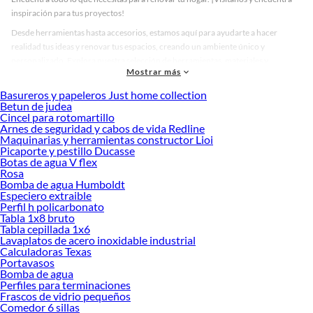
inspiración para tus proyectos!
Desde herramientas hasta accesorios, estamos aquí para ayudarte a hacer
realidad tus ideas y renovar tus espacios, creando un ambiente único y
personalizado. Explora nuestra selección de herramientas, materiales y
Mostrar más
accesorios de calidad que te ayudarán a crear un espacio más tú.
Basureros y papeleros Just home collection
Desde remodelaciones hasta proyectos de decoración, estamos aquí para hacer
Betun de judea
tus ideas realidad. ¡Visítanos y encuentra todo lo que tenemos para ofrecerte en
Cincel para rotomartillo
Automotriz!
Arnes de seguridad y cabos de vida Redline
Maquinarias y herramientas constructor Lioi
Explora la variedad de productos de Automotriz en Sodimac
Picaporte y pestillo Ducasse
Botas de agua V flex
Herramientas, materiales y accesorios de calidad para tus proyectos y
Rosa
renovación de espacios. ¡Visítanos y descubre todo lo que tenemos para
Bomba de agua Humboldt
ofrecerte!
Especiero extraible
Perfil h policarbonato
Encuentra una amplia variedad de productos de Automotriz en Sodimac.
Tabla 1x8 bruto
Encuentra todo lo necesario para tus proyectos de renovación y decoración.
Tabla cepillada 1x6
¡Visítanos y haz tus ideas realidad!
Lavaplatos de acero inoxidable industrial
Calculadoras Texas
Portavasos
Bomba de agua
Perfiles para terminaciones
Frascos de vidrio pequeños
Comedor 6 sillas