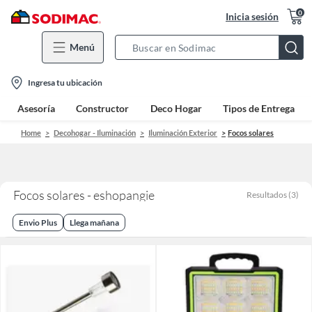
0
Inicia sesión
Menú
Search
Bar
location-
Ingresa tu ubicación
icon
Asesoría
Constructor
Deco Hogar
Tipos de Entrega
Home
Decohogar - Iluminación
Iluminación Exterior
Focos solares
Focos solares - eshopangie
Resultados
(
3
)
Envio Plus
Llega mañana