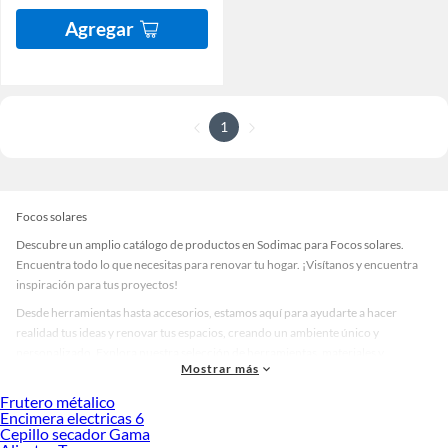
Agregar
1
Focos solares
Descubre un amplio catálogo de productos en Sodimac para Focos solares.
Encuentra todo lo que necesitas para renovar tu hogar. ¡Visítanos y encuentra
inspiración para tus proyectos!
Desde herramientas hasta accesorios, estamos aquí para ayudarte a hacer
realidad tus ideas y renovar tus espacios, creando un ambiente único y
personalizado. Explora nuestra selección de herramientas, materiales y
Mostrar más
accesorios de calidad que te ayudarán a crear un espacio más tú.
Frutero métalico
Desde remodelaciones hasta proyectos de decoración, estamos aquí para hacer
Encimera electricas 6
tus ideas realidad. ¡Visítanos y encuentra todo lo que tenemos para ofrecerte en
Cepillo secador Gama
Focos solares!