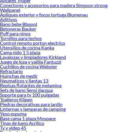
Alicates Truper
Conectores y accesorios para madera Simpson strong
Explora la variedad de productos de Focos solares en Sodimac
Wallpanel
Apliques exterior y focos tortuga Blumenau
Herramientas, materiales y accesorios de calidad para tus proyectos y
Aditivos
renovación de espacios. ¡Visítanos y descubre todo lo que tenemos para
Bano bebe Bbqool
ofrecerte!
Betoneras Bauker
Puff para ninos
Encuentra una amplia variedad de productos de Focos solares en Sodimac.
Tornillos para techos
Encuentra todo lo necesario para tus proyectos de renovación y decoración.
Control remoto porton electrico
¡Visítanos y haz tus ideas realidad!
Utensilios de cocina Kanka
Cama nido 1 5 plaza
Lavalozas y limpiadores Kirkland
Juego de loza y vajilla Fantuzzi
Cuchillos de cocina Webster
Refractario
Huinchas de medir
Neumaticos y llantas 13
Repisas flotantes de melamina
Sets de bano Sensi dacqua
Soporte para tv 100 pulgadas
Toalleros Klipen
Piedras decorativas para jardin
Linternas y lamparas de camping
Yeso espuma
Base cama 1 plaza Mospace
Tinas de bano Acrílico
Tv y video 45