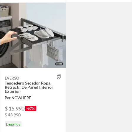
EVERSO
Tendedero Secador Ropa
Retráctil De Pared Interior
Exterior
Por NOWHERE
$ 15.990
-67%
$ 48.990
Llega hoy