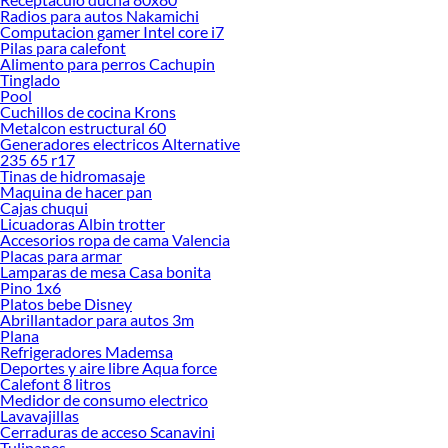
tus ideas realidad. ¡Visítanos y encuentra todo lo que tenemos para ofrecerte en
Radios para autos Nakamichi
Lavado y planchado!
Computacion gamer Intel core i7
Pilas para calefont
Explora la variedad de productos de Lavado y planchado en Sodimac
Alimento para perros Cachupin
Tinglado
Herramientas, materiales y accesorios de calidad para tus proyectos y
Pool
renovación de espacios. ¡Visítanos y descubre todo lo que tenemos para
Cuchillos de cocina Krons
ofrecerte!
Metalcon estructural 60
Generadores electricos Alternative
Encuentra una amplia variedad de productos de Lavado y planchado en
235 65 r17
Sodimac. Encuentra todo lo necesario para tus proyectos de renovación y
Tinas de hidromasaje
decoración. ¡Visítanos y haz tus ideas realidad!
Maquina de hacer pan
Cajas chuqui
Licuadoras Albin trotter
Accesorios ropa de cama Valencia
Placas para armar
Lamparas de mesa Casa bonita
Pino 1x6
Platos bebe Disney
Abrillantador para autos 3m
Plana
Refrigeradores Mademsa
Deportes y aire libre Aqua force
Calefont 8 litros
Medidor de consumo electrico
Lavavajillas
Cerraduras de acceso Scanavini
Tulipanes