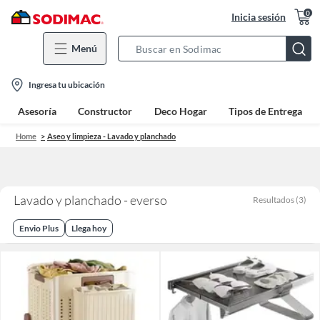
0
Inicia sesión
Menú
Search
Bar
location-
Ingresa tu ubicación
icon
Asesoría
Constructor
Deco Hogar
Tipos de Entrega
Home
Aseo y limpieza - Lavado y planchado
Lavado y planchado - everso
Resultados
(
3
)
Envio Plus
Llega hoy