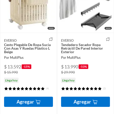
EVERSO
EVERSO
Cesto Plegable De Ropa Sucia
Tendedero Secador Ropa
Con Asas Y Ruedas Plástico L
Retráctil De Pared Interior
Beige
Exterior
Por MultiPlus
Por MultiPlus
$ 13.592
$ 13.990
-15%
-53%
$ 15.990
$ 29.990
Llega hoy
Llega hoy
(4)
(2)
Agregar
Agregar