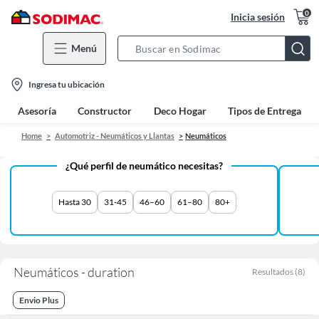
0
Inicia sesión
Menú
Search
Bar
location-
Ingresa tu ubicación
icon
Asesoría
Constructor
Deco Hogar
Tipos de Entrega
Home
Automotriz - Neumáticos y Llantas
Neumáticos
¿Qué perfil de neumático necesitas?
Hasta 30
31-45
46–60
61–80
80+
Neumáticos - duration
Resultados
(
8
)
Envio Plus