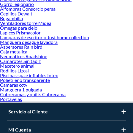
Gorro legionario
Alfombras Consorcio persa
Cepillos Dewalt
Bugambilia
Ventiladores torre Midea
Omegas para cielo
Lapices Prismacolor
Lamparas de escritorio Just home collection
Manguera desague lavadora
Aspersores Rain bird
Caja metalica
Neumaticos Roadshine
Camarotes Sin tapiz
Macetero animal
Rodillos Lizcal
Piscinas spa e inflables Intex
Polietileno transparente
Camaras cctv
Manguera 1 pulgada
Cubrecamas y quilts Cubrecama
Portavelas
Servicio al Cliente
Mi Cuenta