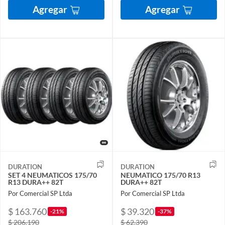
Agregar
Agregar
DURATION
DURATION
SET 4 NEUMATICOS 175/70
NEUMATICO 175/70 R13
R13 DURA++ 82T
DURA++ 82T
Por Comercial SP Ltda
Por Comercial SP Ltda
$ 163.760
$ 39.320
-21%
-37%
$ 206.190
$ 62.390