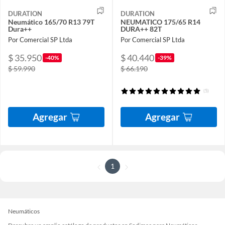
DURATION
DURATION
Neumático 165/70 R13 79T
NEUMATICO 175/65 R14
Dura++
DURA++ 82T
Por Comercial SP Ltda
Por Comercial SP Ltda
$ 35.950
$ 40.440
-40%
-39%
$ 59.990
$ 66.190
(5)
Agregar
Agregar
1
Neumáticos