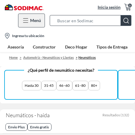
0
Inicia sesión
Menú
Search
Bar
location-
Ingresa tu ubicación
icon
Asesoría
Constructor
Deco Hogar
Tipos de Entrega
Home
Automotriz - Neumáticos y Llantas
Neumáticos
¿Qué perfil de neumático necesitas?
Hasta 30
31-45
46–60
61–80
80+
Neumáticos - haida
Resultados
(
132
)
Envio Plus
Envío gratis