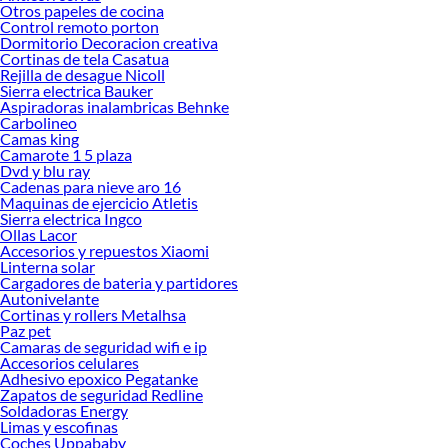
Otros papeles de cocina
Neumáticos!
Control remoto porton
Dormitorio Decoracion creativa
Explora la variedad de productos de Neumáticos en Sodimac
Cortinas de tela Casatua
Rejilla de desague Nicoll
Herramientas, materiales y accesorios de calidad para tus proyectos y
Sierra electrica Bauker
renovación de espacios. ¡Visítanos y descubre todo lo que tenemos para
Aspiradoras inalambricas Behnke
ofrecerte!
Carbolineo
Camas king
Encuentra una amplia variedad de productos de Neumáticos en Sodimac.
Camarote 1 5 plaza
Encuentra todo lo necesario para tus proyectos de renovación y decoración.
Dvd y blu ray
¡Visítanos y haz tus ideas realidad!
Cadenas para nieve aro 16
Maquinas de ejercicio Atletis
Sierra electrica Ingco
Ollas Lacor
Accesorios y repuestos Xiaomi
Linterna solar
Cargadores de bateria y partidores
Autonivelante
Cortinas y rollers Metalhsa
Paz pet
Camaras de seguridad wifi e ip
Accesorios celulares
Adhesivo epoxico Pegatanke
Zapatos de seguridad Redline
Soldadoras Energy
Limas y escofinas
Coches Uppababy