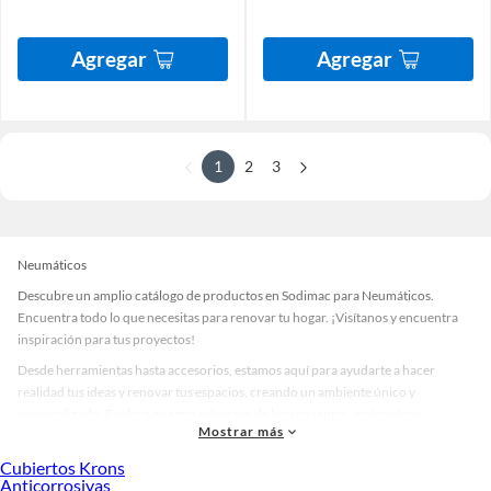
Agregar
Agregar
1
2
3
Neumáticos
Descubre un amplio catálogo de productos en Sodimac para Neumáticos.
Encuentra todo lo que necesitas para renovar tu hogar. ¡Visítanos y encuentra
inspiración para tus proyectos!
Desde herramientas hasta accesorios, estamos aquí para ayudarte a hacer
realidad tus ideas y renovar tus espacios, creando un ambiente único y
personalizado. Explora nuestra selección de herramientas, materiales y
Mostrar más
accesorios de calidad que te ayudarán a crear un espacio más tú.
Cubiertos Krons
Desde remodelaciones hasta proyectos de decoración, estamos aquí para hacer
Anticorrosivas
tus ideas realidad. ¡Visítanos y encuentra todo lo que tenemos para ofrecerte en