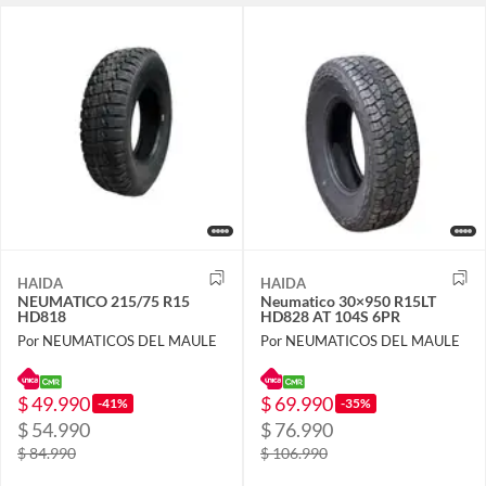
HAIDA
HAIDA
NEUMATICO 215/75 R15
Neumatico 30×950 R15LT
HD818
HD828 AT 104S 6PR
Por NEUMATICOS DEL MAULE
Por NEUMATICOS DEL MAULE
$ 49.990
$ 69.990
-41%
-35%
$ 54.990
$ 76.990
$ 84.990
$ 106.990