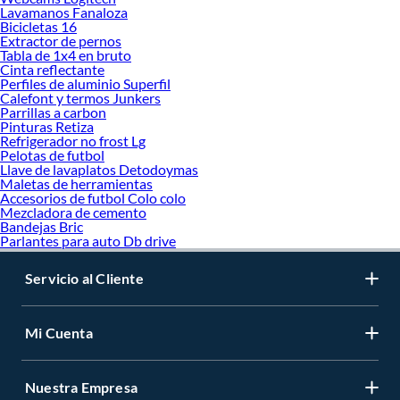
Lavamanos Fanaloza
Bicicletas 16
Extractor de pernos
Tabla de 1x4 en bruto
Cinta reflectante
Perfiles de aluminio Superfil
Calefont y termos Junkers
Parrillas a carbon
Pinturas Retiza
Refrigerador no frost Lg
Pelotas de futbol
Llave de lavaplatos Detodoymas
Maletas de herramientas
Accesorios de futbol Colo colo
Mezcladora de cemento
Bandejas Bric
Parlantes para auto Db drive
Servicio al Cliente
Mi Cuenta
Nuestra Empresa