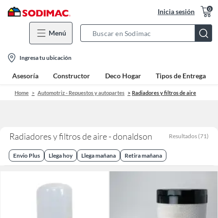
0
Inicia sesión
Menú
Search
Bar
location-
Ingresa tu ubicación
icon
Asesoría
Constructor
Deco Hogar
Tipos de Entrega
Home
Automotriz - Repuestos y autopartes
Radiadores y filtros de aire
Radiadores y filtros de aire - donaldson
Resultados
(
71
)
Envio Plus
Llega hoy
Llega mañana
Retira mañana