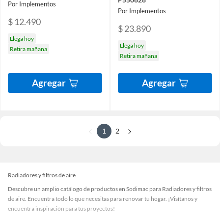
Por Implementos
Por Implementos
$ 12.490
$ 23.890
Llega hoy
Llega hoy
Retira mañana
Retira mañana
Agregar
Agregar
1
2
Radiadores y filtros de aire
Descubre un amplio catálogo de productos en Sodimac para Radiadores y filtros
de aire. Encuentra todo lo que necesitas para renovar tu hogar. ¡Visítanos y
encuentra inspiración para tus proyectos!