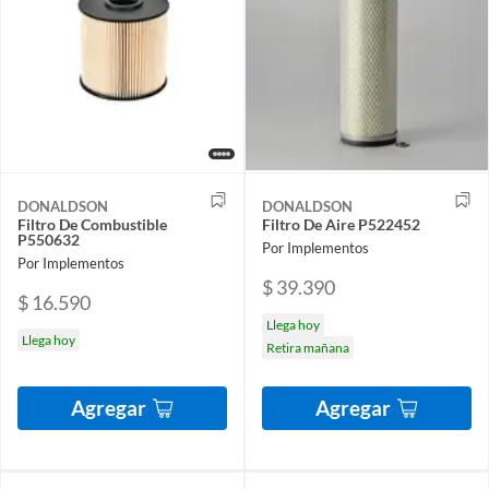
DONALDSON
DONALDSON
Filtro De Combustible
Filtro De Aire P522452
P550632
Por Implementos
Por Implementos
$ 39.390
$ 16.590
Llega hoy
Llega hoy
Retira mañana
Agregar
Agregar