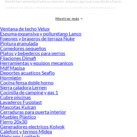
Desde herramientas hasta accesorios, estamos aquí para ayudarte a hacer
realidad tus ideas y renovar tus espacios, creando un ambiente único y
personalizado. Explora nuestra selección de herramientas, materiales y
Mostrar más
accesorios de calidad que te ayudarán a crear un espacio más tú.
Ventana de techo Velux
Desde remodelaciones hasta proyectos de decoración, estamos aquí para hacer
Espuma expansiva y poliuretano Lanco
tus ideas realidad. ¡Visítanos y encuentra todo lo que tenemos para ofrecerte en
Fogones y braseros de terraza Ñuke
Radiadores y filtros de aire!
Pintura granulada
Comedores pequeños
Explora la variedad de productos de Radiadores y filtros de aire en
Platos y bebederos para perros
Sodimac
Fijaciones Dimafi
Herramientas y equipos mecanicos
Herramientas, materiales y accesorios de calidad para tus proyectos y
Mdf Masisa
renovación de espacios. ¡Visítanos y descubre todo lo que tenemos para
Deportes acuaticos Seaflo
ofrecerte!
Hormigón
Cocina fensa doble horno
Encuentra una amplia variedad de productos de Radiadores y filtros de aire en
Sierra caladora Lernen
Sodimac. Encuentra todo lo necesario para tus proyectos de renovación y
Cocinilla de camping y gas 1
Cubre piscinas
decoración. ¡Visítanos y haz tus ideas realidad!
Lavaderos Fusiplast
Mascotas Kulcan
Cerraduras para puerta interior
Muebles Plástico
Fierro 20x30
Generadores electricos Kolvok
Calefont y termos Midea
Webcams Logitech