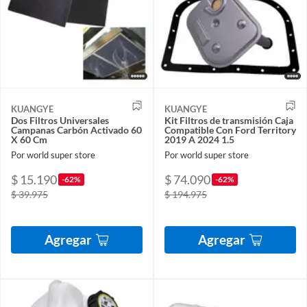
KUANGYE
KUANGYE
Dos Filtros Universales
Kit Filtros de transmisión Caja
Campanas Carbón Activado 60
Compatible Con Ford Territory
X 60 Cm
2019 A 2024 1.5
Por world super store
Por world super store
$ 15.190
$ 74.090
-62%
-62%
$ 39.975
$ 194.975
Agregar
Agregar