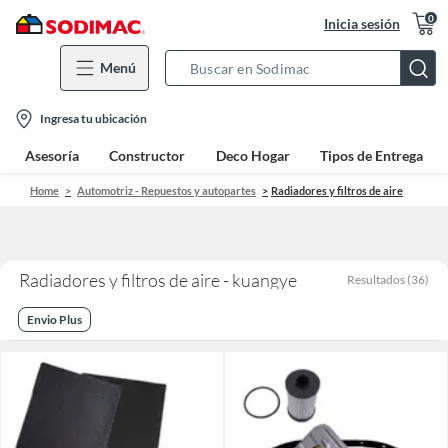
0
Inicia sesión
Menú
Search
Bar
location-
Ingresa tu ubicación
icon
Asesoría
Constructor
Deco Hogar
Tipos de Entrega
Home
Automotriz - Repuestos y autopartes
Radiadores y filtros de aire
Radiadores y filtros de aire - kuangye
Resultados
(
36
)
Envio Plus