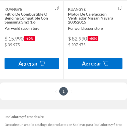
KUANGYE
KUANGYE
Filtro De Combustible O
Motor De Calefacción
Bencina Compatible Con
Ventilador Nissan Navara
Samsung Sm3 1.6
20052015
Por world super store
Por world super store
$ 15.990
$ 82.990
-60%
-60%
$ 39.975
$ 207.475
Agregar
Agregar
1
Radiadores y filtros de aire
Descubre un amplio catálogo de productos en Sodimac para Radiadores y filtros