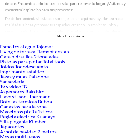
de aire. Encuentra todo lo que necesitas para renovar tu hogar. ¡Visítanos y
encuentra inspiración para tus proyectos!
Desde herramientas hasta accesorios, estamos aquí para ayudarte a hacer
realidad tus ideas y renovar tus espacios, creando un ambiente único y
personalizado. Explora nuestra selección de herramientas, materiales y
Mostrar más
accesorios de calidad que te ayudarán a crear un espacio más tú.
Esmaltes al agua Tajamar
Desde remodelaciones hasta proyectos de decoración, estamos aquí para hacer
Living de terraza Element design
tus ideas realidad. ¡Visítanos y encuentra todo lo que tenemos para ofrecerte en
Gata hidraulica 2 toneladas
Radiadores y filtros de aire!
Pistolas para pintar Total tools
Toldos Tododescuento
Explora la variedad de productos de Radiadores y filtros de aire en
Imprimante asfaltico
Sodimac
Tazas y mugs Paladone
Sansevieria
Herramientas, materiales y accesorios de calidad para tus proyectos y
Tv y video 32
renovación de espacios. ¡Visítanos y descubre todo lo que tenemos para
Aspersores Rain bird
ofrecerte!
Llave stilson Ubermann
Botellas termicas Bubba
Encuentra una amplia variedad de productos de Radiadores y filtros de aire en
Canastos para la ropa
Sodimac. Encuentra todo lo necesario para tus proyectos de renovación y
Maceteros pl c3 a1sticos
Regleta electrica Kuangye
decoración. ¡Visítanos y haz tus ideas realidad!
Silla plegable Klimber
Tapacantos
Arbol de navidad 2 metros
Mesas multijuegos