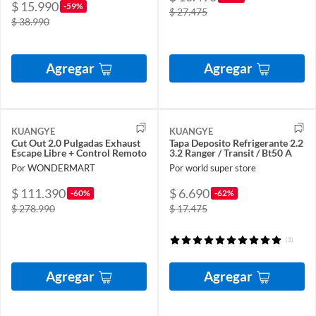
$ 15.990
-59%
$ 27.475
$ 38.990
Agregar
Agregar
KUANGYE
KUANGYE
Cut Out 2.0 Pulgadas Exhaust
Tapa Deposito Refrigerante 2.2
Escape Libre + Control Remoto
3.2 Ranger / Transit / Bt50 A
Por WONDERMART
Por world super store
$ 111.390
$ 6.690
-60%
-62%
$ 278.990
$ 17.475
(1)
Agregar
Agregar