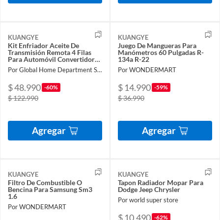
KUANGYE
KUANGYE
Kit Enfriador Aceite De
Juego De Mangueras Para
Transmisión Remota 4 Filas
Manómetros 60 Pulgadas R-
Para Automóvil Convertidor
134a R-22
Radiador Automanual
Por Global Home Department Store
Por WONDERMART
$ 48.990
$ 14.990
-60%
-59%
$ 122.990
$ 36.990
Agregar
Agregar
KUANGYE
KUANGYE
Filtro De Combustible O
Tapon Radiador Mopar Para
Bencina Para Samsung Sm3
Dodge Jeep Chrysler
1.6
Por world super store
Por WONDERMART
$ 10.490
-62%