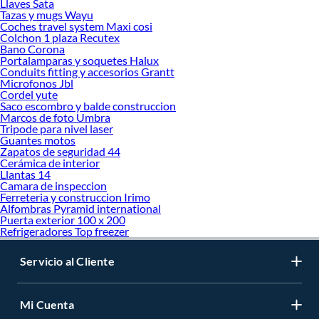
Llaves Sata
Tazas y mugs Wayu
Coches travel system Maxi cosi
Colchon 1 plaza Recutex
Bano Corona
Portalamparas y soquetes Halux
Conduits fitting y accesorios Grantt
Microfonos Jbl
Cordel yute
Saco escombro y balde construccion
Marcos de foto Umbra
Tripode para nivel laser
Guantes motos
Zapatos de seguridad 44
Cerámica de interior
Llantas 14
Camara de inspeccion
Ferreteria y construccion Irimo
Alfombras Pyramid international
Puerta exterior 100 x 200
Refrigeradores Top freezer
Servicio al Cliente
Mi Cuenta