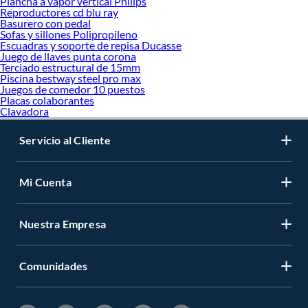
Plancha a vapor vertical Philips
Reproductores cd blu ray
Basurero con pedal
Sofas y sillones Polipropileno
Escuadras y soporte de repisa Ducasse
Juego de llaves punta corona
Terciado estructural de 15mm
Piscina bestway steel pro max
Juegos de comedor 10 puestos
Placas colaborantes
Clavadora
Servicio al Cliente
Mi Cuenta
Nuestra Empresa
Comunidades