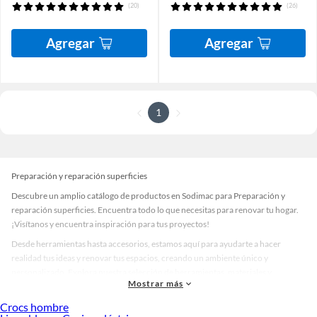
(20)
(26)
Agregar
Agregar
1
Preparación y reparación superficies
Descubre un amplio catálogo de productos en Sodimac para Preparación y
reparación superficies. Encuentra todo lo que necesitas para renovar tu hogar.
¡Visítanos y encuentra inspiración para tus proyectos!
Desde herramientas hasta accesorios, estamos aquí para ayudarte a hacer
realidad tus ideas y renovar tus espacios, creando un ambiente único y
personalizado. Explora nuestra selección de herramientas, materiales y
Mostrar más
accesorios de calidad que te ayudarán a crear un espacio más tú.
Crocs hombre
Desde remodelaciones hasta proyectos de decoración, estamos aquí para hacer