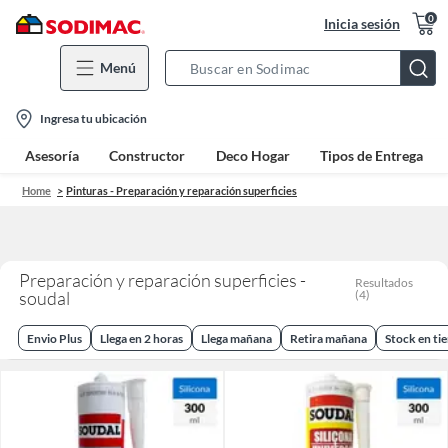
0
Inicia sesión
Menú
Search
Bar
location-
Ingresa tu ubicación
icon
Asesoría
Constructor
Deco Hogar
Tipos de Entrega
Home
Pinturas - Preparación y reparación superficies
Preparación y reparación superficies -
Resultados
soudal
(
4
)
Envio Plus
Llega en 2 horas
Llega mañana
Retira mañana
Stock en ti