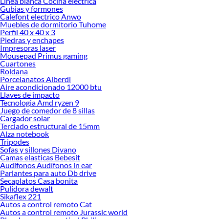
Linea blanca Cocina eléctrica
tus ideas realidad. ¡Visítanos y encuentra todo lo que tenemos para ofrecerte en
Gubias y formones
Preparación y reparación superficies!
Calefont electrico Anwo
Muebles de dormitorio Tuhome
Explora la variedad de productos de Preparación y reparación
Perfil 40 x 40 x 3
superficies en Sodimac
Piedras y enchapes
Impresoras laser
Herramientas, materiales y accesorios de calidad para tus proyectos y
Mousepad Primus gaming
renovación de espacios. ¡Visítanos y descubre todo lo que tenemos para
Cuartones
ofrecerte!
Roldana
Porcelanatos Alberdi
Encuentra una amplia variedad de productos de Preparación y reparación
Aire acondicionado 12000 btu
superficies en Sodimac. Encuentra todo lo necesario para tus proyectos de
Llaves de impacto
Tecnologia Amd ryzen 9
renovación y decoración. ¡Visítanos y haz tus ideas realidad!
Juego de comedor de 8 sillas
Cargador solar
Terciado estructural de 15mm
Alza notebook
Tripodes
Sofas y sillones Divano
Camas elasticas Bebesit
Audifonos Audífonos in ear
Parlantes para auto Db drive
Secaplatos Casa bonita
Pulidora dewalt
Sikaflex 221
Autos a control remoto Cat
Autos a control remoto Jurassic world