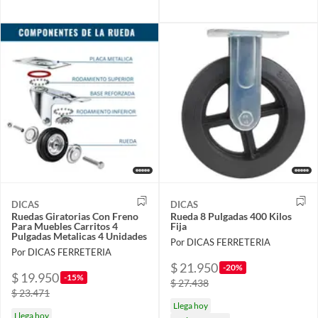
DICAS
DICAS
Ruedas Giratorias Con Freno
Rueda 8 Pulgadas 400 Kilos
Para Muebles Carritos 4
Fija
Pulgadas Metalicas 4 Unidades
Por DICAS FERRETERIA
Por DICAS FERRETERIA
$ 21.950
-20%
$ 19.950
-15%
$ 27.438
$ 23.471
Llega hoy
Llega hoy