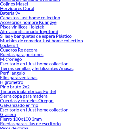
en Sodimac
Cojines Masel
Hervidores Doral
Herramientas, materiales y accesorios de calidad para tus proyectos y
Bateria 9v
renovación de espacios. ¡Visítanos y descubre todo lo que tenemos para
Canastos Just home collection
ofrecerte!
Accesorios hombre Kuangye
Pisos vinilicos Holztek
Encuentra una amplia variedad de productos de Quincallería para Muebles y
Aire acondicionado Toyotomi
Closet en Sodimac. Encuentra todo lo necesario para tus proyectos de
Sillas y banquetas de espera Plástico
Muebles de comedor Just home collection
renovación y decoración. ¡Visítanos y haz tus ideas realidad!
Lockers 1
Cuadros Re decora
Ruedas para portones
Microriego
Escritorio en l Just home collection
Tierras semillas y fertilizantes Anasac
Perfil angulo
Film para ventanas
Higrometro
Pino bruto 2x2
Timbres inalambricos Fujitel
Sierra copa para madera
Cuerdas y cordeles Oregon
Galvanizado en frio
Escritorio en l Just home collection
Grasera
Fierro 100x100 3mm
Ruedas para sillas de escritorio
Pisos de goma