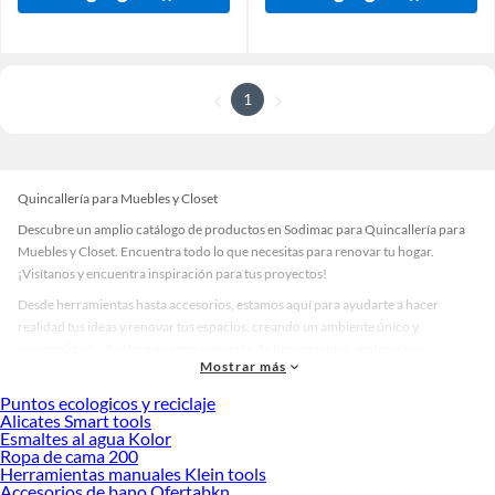
1
Quincallería para Muebles y Closet
Descubre un amplio catálogo de productos en Sodimac para Quincallería para
Muebles y Closet. Encuentra todo lo que necesitas para renovar tu hogar.
¡Visítanos y encuentra inspiración para tus proyectos!
Desde herramientas hasta accesorios, estamos aquí para ayudarte a hacer
realidad tus ideas y renovar tus espacios, creando un ambiente único y
personalizado. Explora nuestra selección de herramientas, materiales y
Mostrar más
accesorios de calidad que te ayudarán a crear un espacio más tú.
Puntos ecologicos y reciclaje
Desde remodelaciones hasta proyectos de decoración, estamos aquí para hacer
Alicates Smart tools
tus ideas realidad. ¡Visítanos y encuentra todo lo que tenemos para ofrecerte en
Esmaltes al agua Kolor
Quincallería para Muebles y Closet!
Ropa de cama 200
Herramientas manuales Klein tools
Explora la variedad de productos de Quincallería para Muebles y Closet
Accesorios de bano Ofertabkn