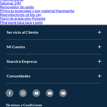
Sabanas 240
Removedor de oxido
Pinturas especiales y por material Hammerite
Reproductores cd blu ray
Nariz de grada piso flotante
Ping pong taca taca y pool
Servicio al Cliente
Mi Cuenta
Nuestra Empresa
Comunidades
Términos y Condiciones