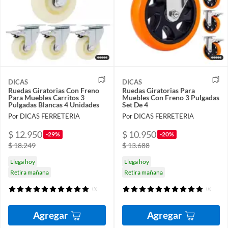
DICAS
DICAS
Ruedas Giratorias Con Freno
Ruedas Giratorias Para
Para Muebles Carritos 3
Muebles Con Freno 3 Pulgadas
Pulgadas Blancas 4 Unidades
Set De 4
Por DICAS FERRETERIA
Por DICAS FERRETERIA
$ 12.950
$ 10.950
-29%
-20%
$ 18.249
$ 13.688
Llega hoy
Llega hoy
Retira mañana
Retira mañana
(5)
(6)
Agregar
Agregar