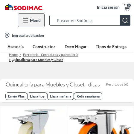
0
Inicia sesión
Menú
Search
Bar
location-
Ingresa tu ubicación
icon
Asesoría
Constructor
Deco Hogar
Tipos de Entrega
Home
Ferretería - Cerraduras y quincallería
Quincallería para Muebles y Closet
Quincallería para Muebles y Closet - dicas
Resultados
(
6
)
Envio Plus
Llega hoy
Llega mañana
Retira mañana