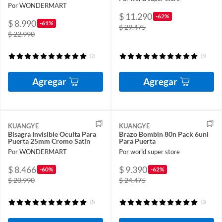
Por WONDERMART
$ 11.290
-62%
$ 8.990
-61%
$ 29.475
$ 22.990
(2)
(5)
Agregar
Agregar
KUANGYE
KUANGYE
Bisagra Invisible Oculta Para
Brazo Bombin 80n Pack 6uni
Puerta 25mm Cromo Satín
Para Puerta
Por WONDERMART
Por world super store
$ 8.466
$ 9.390
-60%
-62%
$ 20.990
$ 24.475
(5)
(3)