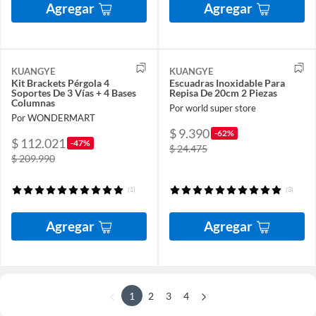
Agregar
Agregar
KUANGYE
KUANGYE
Kit Brackets Pérgola 4
Escuadras Inoxidable Para
Soportes De 3 Vías + 4 Bases
Repisa De 20cm 2 Piezas
Columnas
Por world super store
Por WONDERMART
$ 9.390
-62%
$ 112.021
-47%
$ 24.475
$ 209.990
(1)
(3)
Agregar
Agregar
1
2
3
4