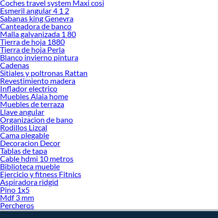
Closet en Sodimac. Encuentra todo lo necesario para tus proyectos de
Coches travel system Maxi cosi
Esmeril angular 4 1 2
renovación y decoración. ¡Visítanos y haz tus ideas realidad!
Sabanas king Genevra
Canteadora de banco
Malla galvanizada 1 80
Tierra de hoja 1880
Tierra de hoja Perla
Blanco invierno pintura
Cadenas
Sitiales y poltronas Rattan
Revestimiento madera
Inflador electrico
Muebles Alaia home
Muebles de terraza
Llave angular
Organizacion de bano
Rodillos Lizcal
Cama plegable
Decoracion Decor
Tablas de tapa
Cable hdmi 10 metros
Biblioteca mueble
Ejercicio y fitness Fitnics
Aspiradora ridgid
Pino 1x5
Mdf 3 mm
Percheros