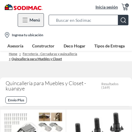
0
Inicia sesión
Menú
Search
Bar
location-
Ingresa tu ubicación
icon
Asesoría
Constructor
Deco Hogar
Tipos de Entrega
Home
Ferretería - Cerraduras y quincallería
Quincallería para Muebles y Closet
Quincallería para Muebles y Closet -
Resultados
kuangye
(
169
)
Envio Plus