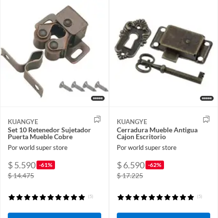
KUANGYE
KUANGYE
Set 10 Retenedor Sujetador
Cerradura Mueble Antigua
Puerta Mueble Cobre
Cajon Escritorio
Por world super store
Por world super store
$ 5.590
$ 6.590
-61%
-62%
$ 14.475
$ 17.225
(5)
(5)