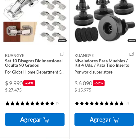
KUANGYE
KUANGYE
Set 10 Bisagras Bidimensional
Niveladores Para Muebles /
Oculta 90 Grados
Kit 4 Uds. / Pata Tipo Inserto
Por Global Home Department Store
Por world super store
$ 9.990
$ 6.090
-64%
-62%
$ 27.475
$ 15.975
(5)
(8)
Agregar
Agregar