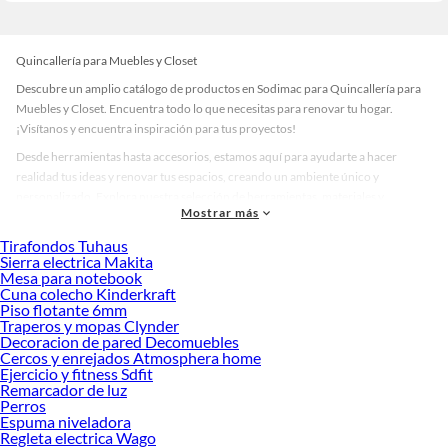
Quincallería para Muebles y Closet
Descubre un amplio catálogo de productos en Sodimac para Quincallería para
Muebles y Closet. Encuentra todo lo que necesitas para renovar tu hogar.
¡Visítanos y encuentra inspiración para tus proyectos!
Desde herramientas hasta accesorios, estamos aquí para ayudarte a hacer
realidad tus ideas y renovar tus espacios, creando un ambiente único y
personalizado. Explora nuestra selección de herramientas, materiales y
Mostrar más
accesorios de calidad que te ayudarán a crear un espacio más tú.
Tirafondos Tuhaus
Desde remodelaciones hasta proyectos de decoración, estamos aquí para hacer
Sierra electrica Makita
tus ideas realidad. ¡Visítanos y encuentra todo lo que tenemos para ofrecerte en
Mesa para notebook
Quincallería para Muebles y Closet!
Cuna colecho Kinderkraft
Piso flotante 6mm
Explora la variedad de productos de Quincallería para Muebles y Closet
Traperos y mopas Clynder
en Sodimac
Decoracion de pared Decomuebles
Cercos y enrejados Atmosphera home
Herramientas, materiales y accesorios de calidad para tus proyectos y
Ejercicio y fitness Sdfit
renovación de espacios. ¡Visítanos y descubre todo lo que tenemos para
Remarcador de luz
ofrecerte!
Perros
Espuma niveladora
Encuentra una amplia variedad de productos de Quincallería para Muebles y
Regleta electrica Wago