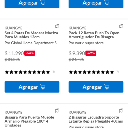
Agregar
Agregar
KUANGYE
KUANGYE
Set 4 Patas De Madera Maciza
Pack 12 Reten Push To Open
Para Muebles 12cm
Amortiguador De Bisagra
Por Global Home Department Store
Por world super store
$ 11.290
$ 9.390
-64%
-62%
$ 31.225
$ 24.725
(8)
(7)
Agregar
Agregar
KUANGYE
KUANGYE
Bisagra Para Puerta Mueble
2 Bisagras Escuadra Soporte
Armario Plegable 180° 4
Estante Repisa Plegable 40cms
Unidades
Por world super store