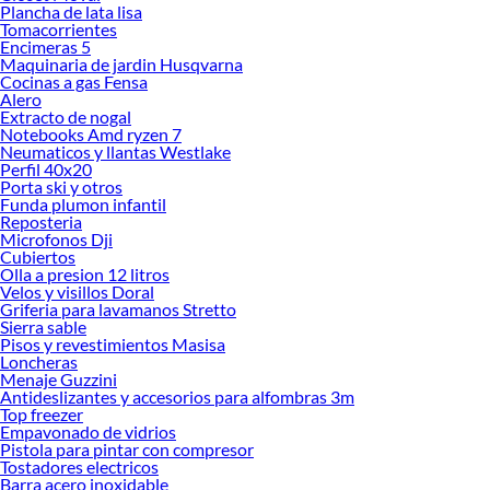
Plancha de lata lisa
Encuentra todo lo necesario para tus proyectos de renovación y decoración.
Tomacorrientes
¡Visítanos y haz tus ideas realidad!
Encimeras 5
Maquinaria de jardin Husqvarna
Cocinas a gas Fensa
Alero
Extracto de nogal
Notebooks Amd ryzen 7
Neumaticos y llantas Westlake
Perfil 40x20
Porta ski y otros
Funda plumon infantil
Reposteria
Microfonos Dji
Cubiertos
Olla a presion 12 litros
Velos y visillos Doral
Griferia para lavamanos Stretto
Sierra sable
Pisos y revestimientos Masisa
Loncheras
Menaje Guzzini
Antideslizantes y accesorios para alfombras 3m
Top freezer
Empavonado de vidrios
Pistola para pintar con compresor
Tostadores electricos
Barra acero inoxidable