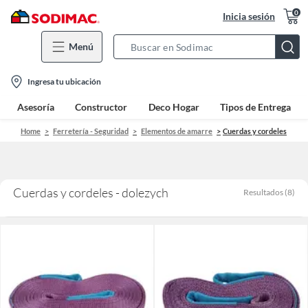
0
Inicia sesión
Menú
Search
Bar
location-
Ingresa tu ubicación
icon
Asesoría
Constructor
Deco Hogar
Tipos de Entrega
Home
Ferretería - Seguridad
Elementos de amarre
Cuerdas y cordeles
Cuerdas y cordeles - dolezych
Resultados
(
8
)