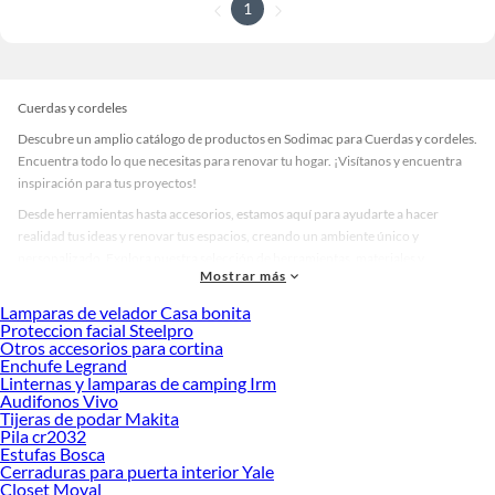
1
Cuerdas y cordeles
Descubre un amplio catálogo de productos en Sodimac para Cuerdas y cordeles.
Encuentra todo lo que necesitas para renovar tu hogar. ¡Visítanos y encuentra
inspiración para tus proyectos!
Desde herramientas hasta accesorios, estamos aquí para ayudarte a hacer
realidad tus ideas y renovar tus espacios, creando un ambiente único y
personalizado. Explora nuestra selección de herramientas, materiales y
Mostrar más
accesorios de calidad que te ayudarán a crear un espacio más tú.
Lamparas de velador Casa bonita
Desde remodelaciones hasta proyectos de decoración, estamos aquí para hacer
Proteccion facial Steelpro
tus ideas realidad. ¡Visítanos y encuentra todo lo que tenemos para ofrecerte en
Otros accesorios para cortina
Cuerdas y cordeles!
Enchufe Legrand
Linternas y lamparas de camping Irm
Explora la variedad de productos de Cuerdas y cordeles en Sodimac
Audifonos Vivo
Tijeras de podar Makita
Herramientas, materiales y accesorios de calidad para tus proyectos y
Pila cr2032
renovación de espacios. ¡Visítanos y descubre todo lo que tenemos para
Estufas Bosca
ofrecerte!
Cerraduras para puerta interior Yale
Closet Moval
Encuentra una amplia variedad de productos de Cuerdas y cordeles en Sodimac.