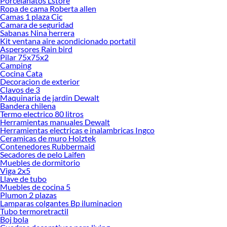
Porcelanatos Lstore
renovación de espacios. ¡Visítanos y descubre todo lo que tenemos para
Ropa de cama Roberta allen
ofrecerte!
Camas 1 plaza Cic
Camara de seguridad
Encuentra una amplia variedad de productos de Brochas en Sodimac.
Sabanas Nina herrera
Encuentra todo lo necesario para tus proyectos de renovación y decoración.
Kit ventana aire acondicionado portatil
¡Visítanos y haz tus ideas realidad!
Aspersores Rain bird
Pilar 75x75x2
Camping
Cocina Cata
Decoracion de exterior
Clavos de 3
Maquinaria de jardin Dewalt
Bandera chilena
Termo electrico 80 litros
Herramientas manuales Dewalt
Herramientas electricas e inalambricas Ingco
Ceramicas de muro Holztek
Contenedores Rubbermaid
Secadores de pelo Laifen
Muebles de dormitorio
Viga 2x5
Llave de tubo
Muebles de cocina 5
Plumon 2 plazas
Lamparas colgantes Bp iluminacion
Tubo termoretractil
Boj bola