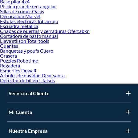
Base pilar 4x4
Piscina grande rectangular
Sillas de comer Oasis
Decoracion Marvel
Estufas electricas Infrarrojo
Escuadra metalica
Chapas de puertas y cerraduras Ofertabkn
Cortadora de pasto manual
Llave stilson Total tools
Guantes
Banquetas y poufs Cuero
Grasera
Puzzles Robotime
Regadera
Esmeriles Dewalt
Arboles de navidad Dear santa
Detector de billetes falsos
Servicio al Cliente
Mi Cuenta
Nuestra Empresa