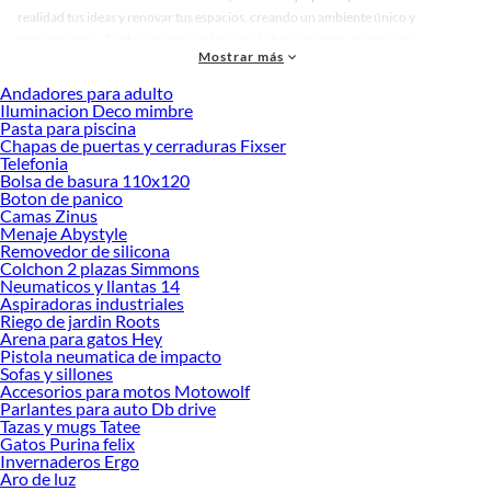
realidad tus ideas y renovar tus espacios, creando un ambiente único y
personalizado. Explora nuestra selección de herramientas, materiales y
Mostrar más
accesorios de calidad que te ayudarán a crear un espacio más tú.
Andadores para adulto
Desde remodelaciones hasta proyectos de decoración, estamos aquí para hacer
Iluminacion Deco mimbre
tus ideas realidad. ¡Visítanos y encuentra todo lo que tenemos para ofrecerte en
Pasta para piscina
Pinturas impermeabilizantes!
Chapas de puertas y cerraduras Fixser
Telefonia
Explora la variedad de productos de Pinturas impermeabilizantes en
Bolsa de basura 110x120
Sodimac
Boton de panico
Camas Zinus
Herramientas, materiales y accesorios de calidad para tus proyectos y
Menaje Abystyle
renovación de espacios. ¡Visítanos y descubre todo lo que tenemos para
Removedor de silicona
ofrecerte!
Colchon 2 plazas Simmons
Neumaticos y llantas 14
Encuentra una amplia variedad de productos de Pinturas impermeabilizantes en
Aspiradoras industriales
Sodimac. Encuentra todo lo necesario para tus proyectos de renovación y
Riego de jardin Roots
Arena para gatos Hey
decoración. ¡Visítanos y haz tus ideas realidad!
Pistola neumatica de impacto
Sofas y sillones
Accesorios para motos Motowolf
Parlantes para auto Db drive
Tazas y mugs Tatee
Gatos Purina felix
Invernaderos Ergo
Aro de luz