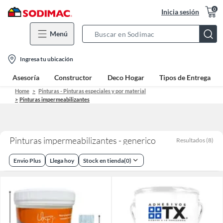
0
Inicia sesión
Menú
Search
Bar
location-
Ingresa tu ubicación
icon
Asesoría
Constructor
Deco Hogar
Tipos de Entrega
Home
Pinturas - Pinturas especiales y por material
Pinturas impermeabilizantes
Pinturas impermeabilizantes - generico
Resultados
(
8
)
Envio Plus
Llega hoy
Stock en tienda
(
0
)