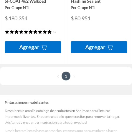
SI-COAT 462 Walkpad
Flashing Sealant
Por Grupo NTI
Por Grupo NTI
$ 180.354
$ 80.951
(1)
Agregar
Agregar
1
Pinturas impermeabilizantes
Descubre un amplio catálogo de productos en Sodimac para Pinturas
impermeabilizantes. Encuentra todo lo que necesitas para renovar tu hogar.
¡Visítanos y encuentra inspiración para tus proyectos!
Desde herramientas hasta accesorios, estamos aquí para ayudarte a hacer