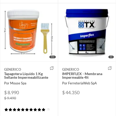
GENERICO
GENERICO
Tapagotera Líquido 1 Kg
IMPERFLEX - Membrana
Sellante Impermeabilizante
Impermeable 4lt
Por Mouse Spa
Por FerreteríaWeb SpA
$ 8.990
$ 44.350
$ 9.490
(1)