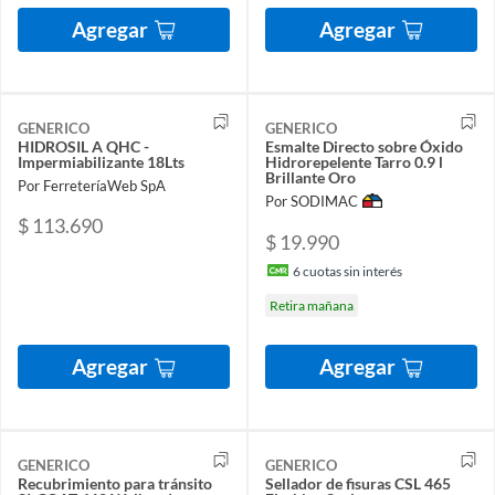
Agregar
Agregar
GENERICO
GENERICO
HIDROSIL A QHC -
Esmalte Directo sobre Óxido
Impermiabilizante 18Lts
Hidrorepelente Tarro 0.9 l
Brillante Oro
Por FerreteríaWeb SpA
Por SODIMAC
$ 113.690
$ 19.990
6
cuotas sin interés
Retira mañana
Agregar
Agregar
GENERICO
GENERICO
Recubrimiento para tránsito
Sellador de fisuras CSL 465