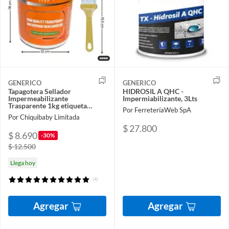
GENERICO
GENERICO
Tapagotera Sellador
HIDROSIL A QHC -
Impermeabilizante
Impermiabilizante, 3Lts
Trasparente 1kg etiqueta
Por FerreteríaWeb SpA
naranja
Por Chiquibaby Limitada
$ 27.800
$ 8.690
-30%
$ 12.500
Llega hoy
(4)
Agregar
Agregar