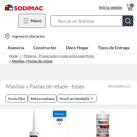
0
Inicia sesión
Menú
Search
Bar
location-
Ingresa tu ubicación
icon
Asesoría
Constructor
Deco Hogar
Tipos de Entrega
Home
Pinturas - Preparación y reparación superficies
Masillas y Pastas de retape
Masillas y Pastas de retape - topex
Resultados
(
2
)
Envio Plus
Retira mañana
Stock en tienda
(
0
)