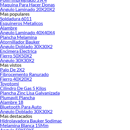
renovación de espacios. ¡Visítanos y descubre todo lo que tenemos para
Maquina Para Hacer Donas
ofrecerte!
Angulo Laminado 20X20X2
Mas populares
Encuentra una amplia variedad de productos de Masillas y Pastas de retape en
Soldadura 6011
Sodimac. Encuentra todo lo necesario para tus proyectos de renovación y
Esquineros Metalicos
Alambre
decoración. ¡Visítanos y haz tus ideas realidad!
Angulo Laminado 40X40X4
Plancha Melamina
Atornillador Bauker
Angulo Doblado 30X30X2
Encimera Electrica
Fierro 50X50X2
Angulo 30X30X2
Mas vistos
Palo De 2X2
Fibrocemento Ranurado
Fierro 40X20X2
Toyotomi
Cilindro De Gas 5 Kilos
Plancha Zinc Lisa Galvanizada
Plumavit Plancha
Alambre 18
Bluetooth Para Auto
Angulo Doblado 30X30X2
Mas destacados
Hidrolavadora Bauker Sodimac
Melamina Blanca 15Mm
Angulo 50X50X5