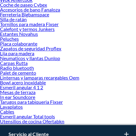
Coche de paseo Cybex
Accesorios de bano Fanaloza
Ferreteria Bigbamspace
Silla de ratán
Tornillos para madera Fixser
Calefont y termos Junkers
Estantes Novahus
Peluches
Placa colaborante
Zapatos de seguridad Proflex
Lija para madera
Neumaticos y llantas Dunlop
Carpas Rutta
Radio bluetooth
Palet de cemento
Linternas y lamparas recargables Oem
Bowl acero inoxidable
Esmeril angular 4 1 2
Mesas de terraza
In ear Soundcore
Tarugos para tabiqueria Fixser
Lavaplatos
Cables
Esmeril angular Total tools
Utensilios de cocina Ofertabkn
Servicio al Cliente