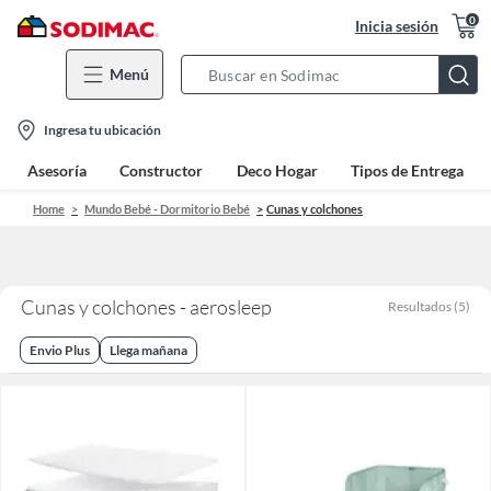
0
Inicia sesión
Menú
Search
Bar
location-
Ingresa tu ubicación
icon
Asesoría
Constructor
Deco Hogar
Tipos de Entrega
Home
Mundo Bebé - Dormitorio Bebé
Cunas y colchones
Cunas y colchones - aerosleep
Resultados
(
5
)
Envio Plus
Llega mañana