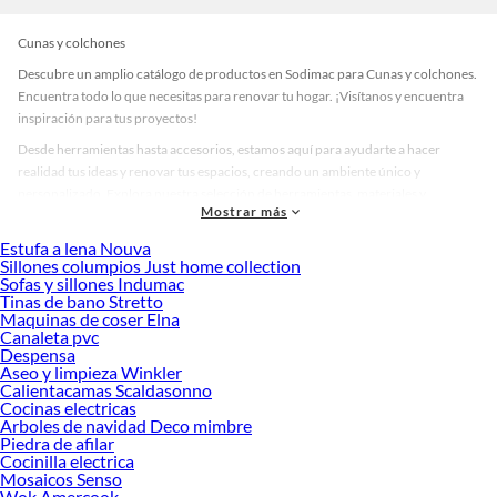
Cunas y colchones
Descubre un amplio catálogo de productos en Sodimac para Cunas y colchones.
Encuentra todo lo que necesitas para renovar tu hogar. ¡Visítanos y encuentra
inspiración para tus proyectos!
Desde herramientas hasta accesorios, estamos aquí para ayudarte a hacer
realidad tus ideas y renovar tus espacios, creando un ambiente único y
personalizado. Explora nuestra selección de herramientas, materiales y
Mostrar más
accesorios de calidad que te ayudarán a crear un espacio más tú.
Estufa a lena Nouva
Desde remodelaciones hasta proyectos de decoración, estamos aquí para hacer
Sillones columpios Just home collection
tus ideas realidad. ¡Visítanos y encuentra todo lo que tenemos para ofrecerte en
Sofas y sillones Indumac
Cunas y colchones!
Tinas de bano Stretto
Maquinas de coser Elna
Explora la variedad de productos de Cunas y colchones en Sodimac
Canaleta pvc
Despensa
Herramientas, materiales y accesorios de calidad para tus proyectos y
Aseo y limpieza Winkler
renovación de espacios. ¡Visítanos y descubre todo lo que tenemos para
Calientacamas Scaldasonno
ofrecerte!
Cocinas electricas
Arboles de navidad Deco mimbre
Encuentra una amplia variedad de productos de Cunas y colchones en Sodimac.
Piedra de afilar
Encuentra todo lo necesario para tus proyectos de renovación y decoración.
Cocinilla electrica
¡Visítanos y haz tus ideas realidad!
Mosaicos Senso
Wok Amercook