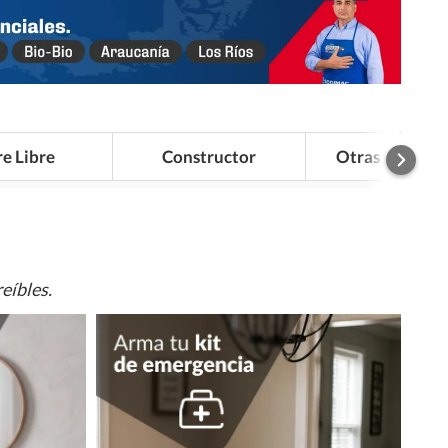
re Libre
Constructor
Otras Categor
eíbles.