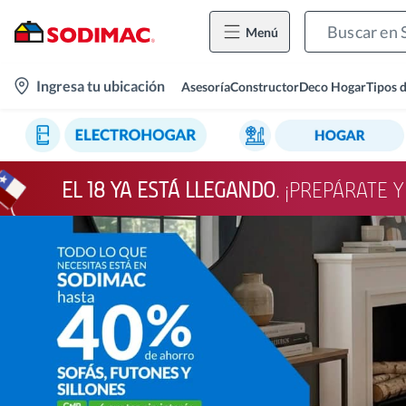
Menú
location-
Ingresa tu ubicación
Asesoría
Constructor
Deco Hogar
Tipos 
icon
EL 18 YA ESTÁ LLEGANDO
. ¡PREPÁRATE 