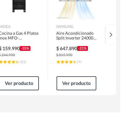
MIDEA
SAMSUNG
URSUS TRO
Cocina a Gas 4 Platos
Aire Acondicionado
Kit Encime
Inox MFO-
Split Inverter 24000
Licuado G
MG20TCSSLBK
BTU
Campana 6
1 Motor F
$
159.990
$
647.890
$
319.99
-35%
-21%
Horno EP
$
244.990
$
819.990
$
499.990
(
83
)
(
9
)
Ver producto
Ver producto
Ver pr