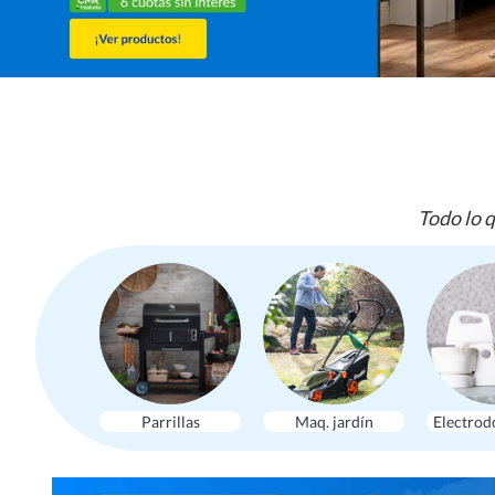
Todo lo q
Parrillas
Maq. jardín
Electrod