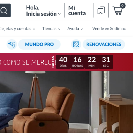
0
Hola
,
Mi
cuenta
Inicia sesión
Tarjetas y cuentas
Tiendas
Ayuda
Vende en Sodimac
40
16
22
28
LO COMO SE MERECE!
DÍAS
HORAS
MIN
SEG