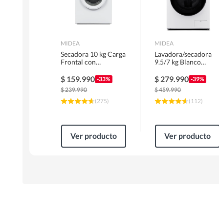
MIDEA
MIDEA
Secadora 10 kg Carga
Lavadora/secadora
Frontal con
9.5/7 kg Blanco
Evacuación Blanco
MLSF-095B/W
MD100A100/W2
$
159.990
$
279.990
-33%
-39%
$
239.990
$
459.990
(
275
)
(
112
)
Ver producto
Ver producto