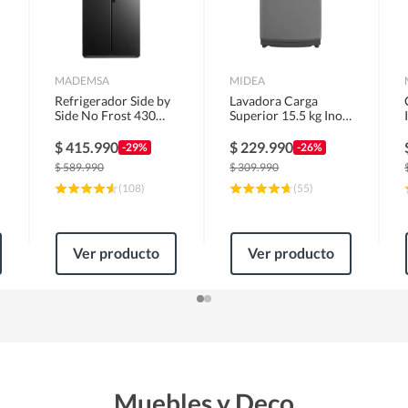
MADEMSA
MIDEA
Refrigerador Side by
Lavadora Carga
Side No Frost 430
Superior 15.5 kg Inox
Litros Negro
MLS-155GE04N
MAS430B
$
415.990
$
229.990
-29%
-26%
$
589.990
$
309.990
(
108
)
(
55
)
Ver producto
Ver producto
Muebles y Deco