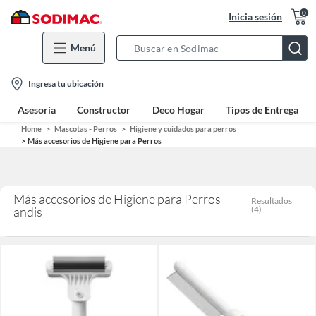
0
Inicia sesión
Menú
Search
Bar
location-
Ingresa tu ubicación
icon
Asesoría
Constructor
Deco Hogar
Tipos de Entrega
Home
Mascotas - Perros
Higiene y cuidados para perros
Más accesorios de Higiene para Perros
Más accesorios de Higiene para Perros -
Resultados
andis
(
4
)