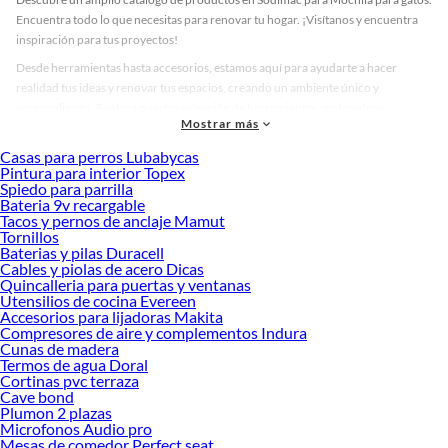
Encuentra todo lo que necesitas para renovar tu hogar. ¡Visítanos y encuentra
inspiración para tus proyectos!
Desde herramientas hasta accesorios, estamos aquí para ayudarte a hacer
realidad tus ideas y renovar tus espacios, creando un ambiente único y
personalizado. Explora nuestra selección de herramientas, materiales y
Mostrar más
accesorios de calidad que te ayudarán a crear un espacio más tú.
Casas para perros Lubabycas
Desde remodelaciones hasta proyectos de decoración, estamos aquí para hacer
Pintura para interior Topex
tus ideas realidad. ¡Visítanos y encuentra todo lo que tenemos para ofrecerte en
Spiedo para parrilla
Mochila para gatos!
Bateria 9v recargable
Tacos y pernos de anclaje Mamut
Explora la variedad de productos de Mochila para gatos en Sodimac
Tornillos
Baterias y pilas Duracell
Herramientas, materiales y accesorios de calidad para tus proyectos y
Cables y piolas de acero Dicas
renovación de espacios. ¡Visítanos y descubre todo lo que tenemos para
Quincalleria para puertas y ventanas
ofrecerte!
Utensilios de cocina Evereen
Accesorios para lijadoras Makita
Encuentra una amplia variedad de productos de Mochila para gatos en Sodimac.
Compresores de aire y complementos Indura
Encuentra todo lo necesario para tus proyectos de renovación y decoración.
Cunas de madera
¡Visítanos y haz tus ideas realidad!
Termos de agua Doral
Cortinas pvc terraza
Cave bond
Plumon 2 plazas
Microfonos Audio pro
Mesas de comedor Perfect seat