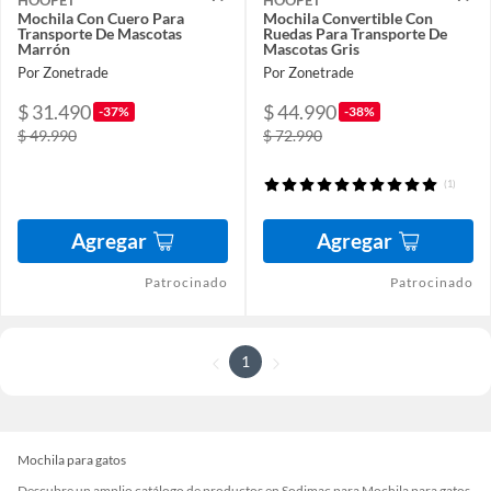
Mochila Con Cuero Para
Mochila Convertible Con
Transporte De Mascotas
Ruedas Para Transporte De
Marrón
Mascotas Gris
Por Zonetrade
Por Zonetrade
$ 31.490
$ 44.990
-37%
-38%
$ 49.990
$ 72.990
(1)
Agregar
Agregar
Patrocinado
Patrocinado
1
Mochila para gatos
Descubre un amplio catálogo de productos en Sodimac para Mochila para gatos.