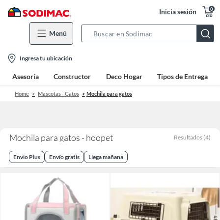
0
Inicia sesión
Menú
Search
Bar
location-
Ingresa tu ubicación
icon
Asesoría
Constructor
Deco Hogar
Tipos de Entrega
Home
Mascotas - Gatos
Mochila para gatos
Mochila para gatos - hoopet
Resultados
(
4
)
Envio Plus
Envío gratis
Llega mañana