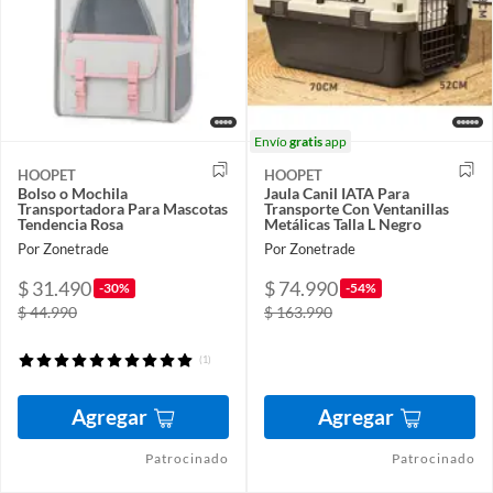
Envío
gratis
app
HOOPET
HOOPET
Bolso o Mochila
Jaula Canil IATA Para
Transportadora Para Mascotas
Transporte Con Ventanillas
Tendencia Rosa
Metálicas Talla L Negro
Por Zonetrade
Por Zonetrade
$ 31.490
$ 74.990
-30%
-54%
$ 44.990
$ 163.990
(1)
Agregar
Agregar
Patrocinado
Patrocinado