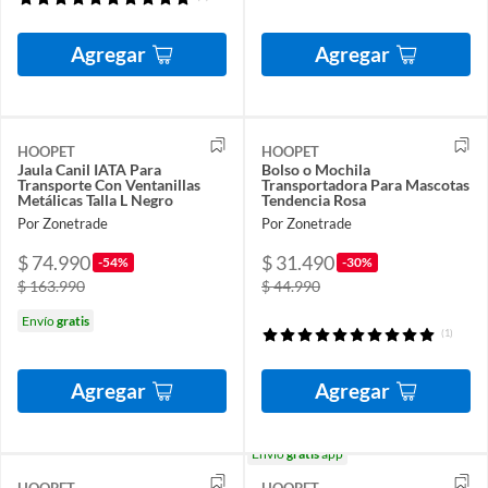
Agregar
Agregar
HOOPET
HOOPET
Jaula Canil IATA Para
Bolso o Mochila
Transporte Con Ventanillas
Transportadora Para Mascotas
Metálicas Talla L Negro
Tendencia Rosa
Por Zonetrade
Por Zonetrade
$ 74.990
$ 31.490
-54%
-30%
$ 163.990
$ 44.990
Envío
gratis
(1)
Agregar
Agregar
Envío
gratis
app
HOOPET
HOOPET