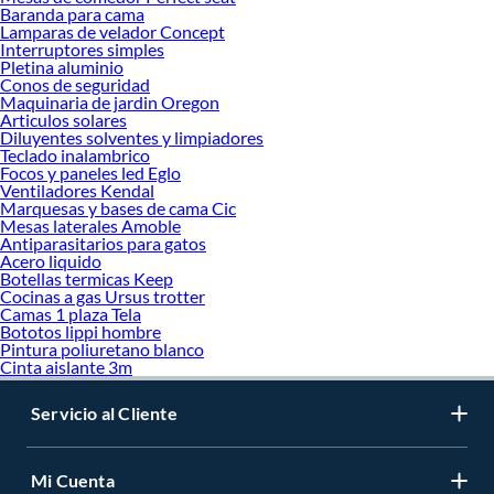
Baranda para cama
Lamparas de velador Concept
Interruptores simples
Pletina aluminio
Conos de seguridad
Maquinaria de jardin Oregon
Articulos solares
Diluyentes solventes y limpiadores
Teclado inalambrico
Focos y paneles led Eglo
Ventiladores Kendal
Marquesas y bases de cama Cic
Mesas laterales Amoble
Antiparasitarios para gatos
Acero liquido
Botellas termicas Keep
Cocinas a gas Ursus trotter
Camas 1 plaza Tela
Bototos lippi hombre
Pintura poliuretano blanco
Cinta aislante 3m
Servicio al Cliente
Mi Cuenta