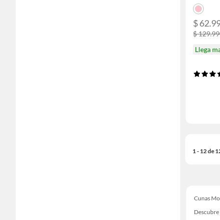
$ 62.9
$ 129.9
Llega m
1 - 12 de 
Cunas Mo
Descubre 