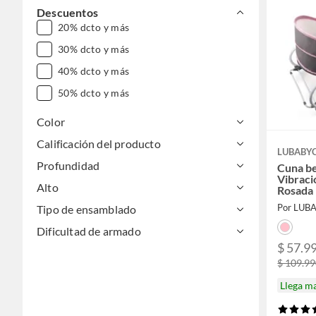
Descuentos
20% dcto y más
30% dcto y más
40% dcto y más
50% dcto y más
Color
Calificación del producto
LUBABY
Profundidad
Cuna be
Vibraci
Alto
Rosada
Por LUB
Tipo de ensamblado
Dificultad de armado
$ 57.9
$ 109.9
Llega m