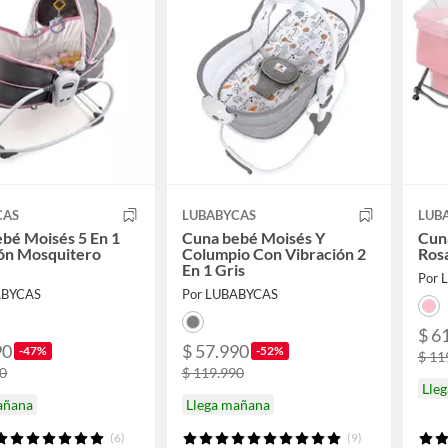
CAS
LUBABYCAS
LUB
bé Moisés 5 En 1
Cuna bebé Moisés Y
Cun
ón Mosquitero
Columpio Con Vibración 2
Ros
En 1 Gris
Por 
ABYCAS
Por LUBABYCAS
$ 6
90
$ 57.990
-47%
-52%
$ 11
90
$ 119.990
Lle
añana
Llega mañana
(6)
(9)