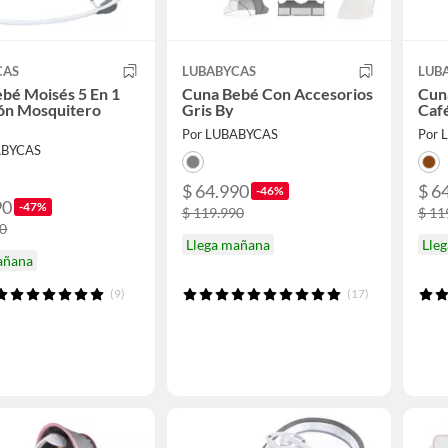
CAS
LUBABYCAS
LUB
bé Moisés 5 En 1
Cuna Bebé Con Accesorios
Cun
ón Mosquitero
Gris By
Caf
Por LUBABYCAS
Por 
ABYCAS
$ 64.990
$ 6
-46%
90
-47%
$ 119.990
$ 11
90
Llega mañana
Lle
añana
(9)
(17)