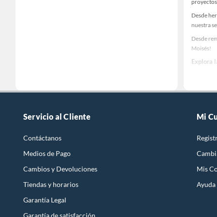
proyectos
Desde her
nuestra se
Desde rem
Moisés!
Explora 
Herramient
Encuentra
ideas real
Servicio al Cliente
Mi C
Contáctanos
Regist
Medios de Pago
Cambi
Cambios y Devoluciones
Mis C
Tiendas y horarios
Ayuda
Garantía Legal
Garantía de satisfacción