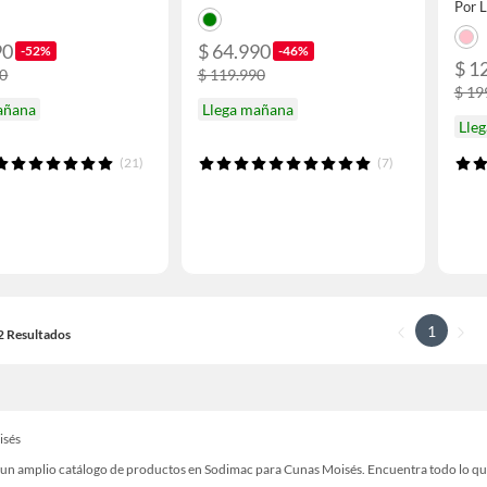
Por 
90
$ 64.990
-52%
-46%
$ 1
90
$ 119.990
$ 19
añana
Llega mañana
Lle
(21)
(7)
1
12 Resultados
isés
un amplio catálogo de productos en Sodimac para Cunas Moisés. Encuentra todo lo que n