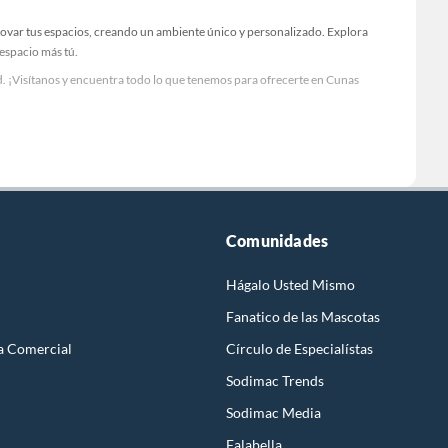
novar tus espacios, creando un ambiente único y personalizado. Explora
 espacio más tú.
. ¡Visítanos y encuentra todo lo que tenemos para ofrecerte en Cunas
Visítanos y descubre todo lo que tenemos para ofrecerte!
sario para tus proyectos de renovación y decoración. ¡Visítanos y haz tus
Comunidades
Hágalo Usted Mismo
Fanatico de las Mascotas
a Comercial
Círculo de Especialístas
Sodimac Trends
Sodimac Media
Falabella