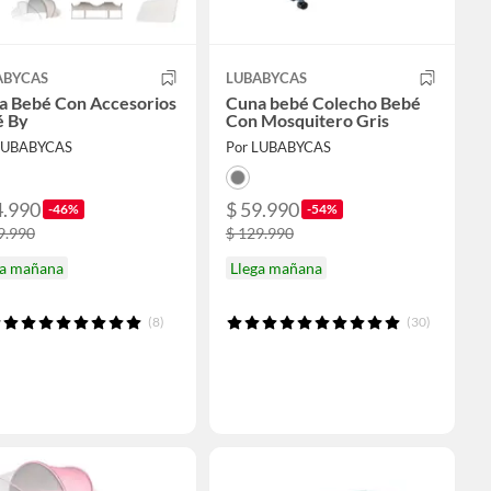
ABYCAS
LUBABYCAS
a Bebé Con Accesorios
Cuna bebé Colecho Bebé
é By
Con Mosquitero Gris
LUBABYCAS
Por LUBABYCAS
4.990
$ 59.990
-46%
-54%
9.990
$ 129.990
ga mañana
Llega mañana
(8)
(30)