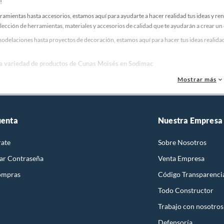
!
ramientas hasta accesorios, estamos aquí para ayudarte a hacer realidad tus ideas y re
lección de herramientas, materiales y accesorios de calidad que te ayudarán a crear un
odelaciones hasta proyectos de decoración, estamos aquí para hacer tus ideas realidad
la variedad de productos de Cunas Moisés en Sodimac
as, materiales y accesorios de calidad para tus proyectos y renovación de espacios. ¡
Mostrar más
 una amplia variedad de productos de Cunas Moisés en Sodimac. Encuentra todo lo nece
idad!
uenta
Nuestra Empresa
rate
Sobre Nosotros
ar Contraseña
Venta Empresa
ompras
Código Transparenci
Todo Constructor
Trabajo con nosotros
Defensoría