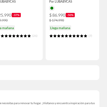
LUBABYCAS
Por LUBABYCAS
25.990
$ 86.990
-37%
-50%
9.990
$ 174.990
ga mañana
Llega mañana
(21)
(7)
ecesitas para renovar tu hogar. ¡Visítanos y encuentra inspiración para tus