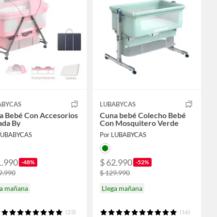
ABYCAS
LUBABYCAS
a Bebé Con Accesorios
Cuna bebé Colecho Bebé
ada By
Con Mosquitero Verde
LUBABYCAS
Por LUBABYCAS
1.990
$ 62.990
-48%
-52%
9.990
$ 129.990
ga mañana
Llega mañana
(23)
(16)