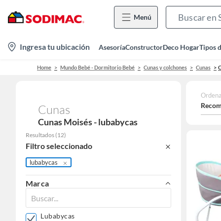
Menú
location-
Ingresa tu ubicación
Asesoría
Constructor
Deco Hogar
Tipos 
icon
Home
Mundo Bebé - Dormitorio Bebé
Cunas y colchones
Cunas
C
Ordena
Recom
Cunas
Cunas Moisés - lubabycas
Resultados
(
12
)
Filtro seleccionado
lubabycas
Marca
Lubabycas