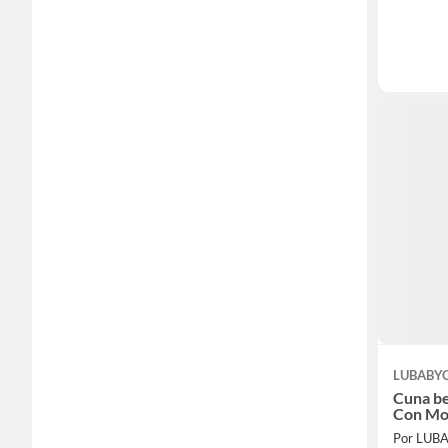
LUBABY
Cuna b
Con Mo
Por LUB