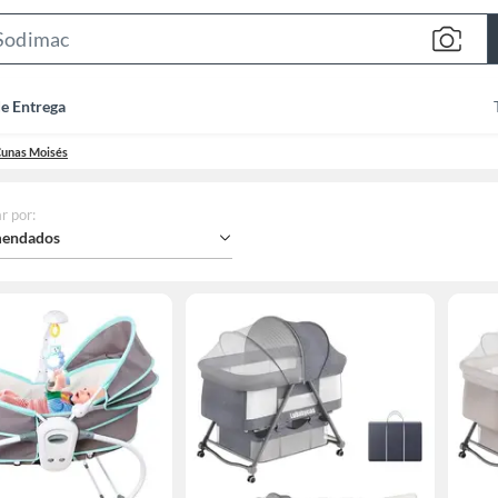
Search
Bar
de Entrega
unas Moisés
r por
:
endados