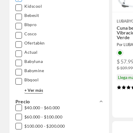
Kidscool
Bebesit
LUBABY
Bbpro
Cuna be
Vibraci
Cosco
Verde
Ofertabkn
Por LUB
Actual
$ 57.9
Babyluna
$ 109.9
Babymine
Llega m
Bbqool
+ Ver más
Precio
$40.000 - $60.000
$60.000 - $100.000
$100.000 - $200.000