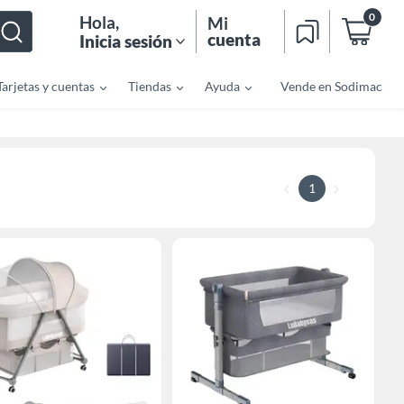
0
Hola
,
Mi
cuenta
Inicia sesión
Tarjetas y cuentas
Tiendas
Ayuda
Vende en Sodimac
1