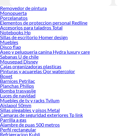
Encuentra
Removedor de pintura
tus ideas 
Monopuerta
Porcelanatos
Elementos de proteccion personal Redline
Accesorios para taladros Total
Notebooks Hp
Sillas de escritorio Homer design
Muebles
Disco flap
Aseo y peluqueria canina Hydra luxury care
Sabanas U de chile
Mousepad Disney
Cajas organizadoras plasticas
Pinturas y acuarelas Qor watercolor
Boxet
Barnices Petrilac
Planchas Philips
Bomba trasvasije
Luces de navidad
Muebles de tv y racks Tvilum
Aislapol 50mm
Sillas plegables y pisos Metal
Camaras de seguridad exteriores Tp link
Parrilla a gas
Alambre de puas 500 metros
Perfil rectangular
Refrigeracion Kubli