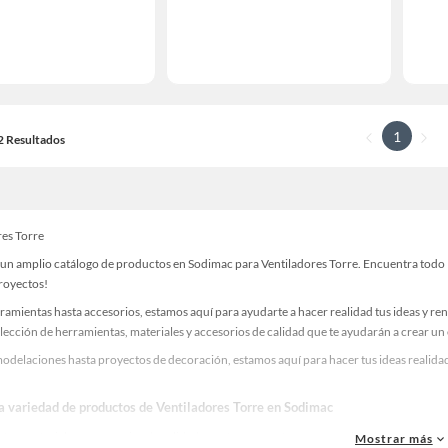
1
12 Resultados
res Torre
un amplio catálogo de productos en Sodimac para Ventiladores Torre. Encuentra todo lo
proyectos!
ramientas hasta accesorios, estamos aquí para ayudarte a hacer realidad tus ideas y re
lección de herramientas, materiales y accesorios de calidad que te ayudarán a crear un
odelaciones hasta proyectos de decoración, estamos aquí para hacer tus ideas realidad
la variedad de productos de Ventiladores Torre en Sodimac
as, materiales y accesorios de calidad para tus proyectos y renovación de espacios. ¡
Mostrar más