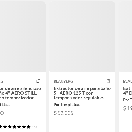
RG
BLAUBERG
BLA
or de aire silencioso
Extractor de aire para baño
Extr
ño 4'' AERO STILL
5'' AERO 125 T con
4''
on temporizador.
temporizador regulable.
Por T
i Ltda.
Por Trespi Ltda.
$ 1
00
$ 52.035
(3)