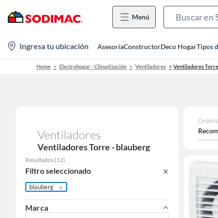
Menú
location-
Ingresa tu ubicación
Asesoría
Constructor
Deco Hogar
Tipos 
icon
Home
Electrohogar - Climatización
Ventiladores
Ventiladores Torr
Ordena
Recom
Ventiladores
Ventiladores Torre - blauberg
Resultados
(
12
)
Filtro seleccionado
blauberg
Marca