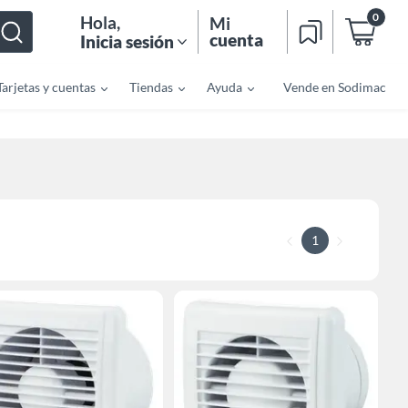
0
Hola
,
Mi
cuenta
Inicia sesión
Tarjetas y cuentas
Tiendas
Ayuda
Vende en Sodimac
1