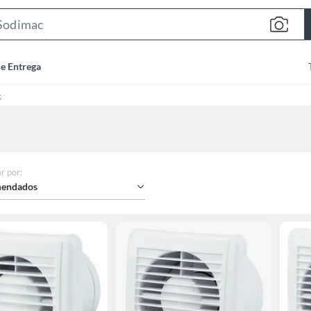
Search
Bar
de Entrega
e
r por
:
endados