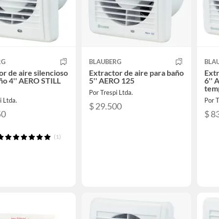
RG
BLAUBERG
BLA
or de aire silencioso
Extractor de aire para baño
Extr
ño 4'' AERO STILL
5'' AERO 125
6'' 
tem
Por Trespi Ltda.
i Ltda.
Por T
$ 29.500
50
$ 8
(1)