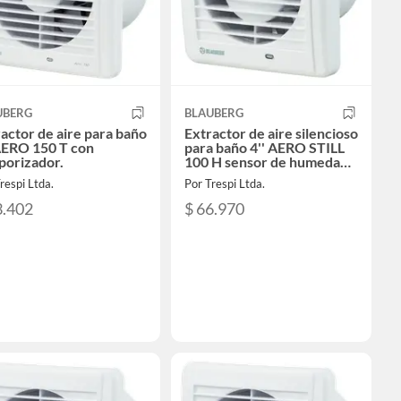
UBERG
BLAUBERG
actor de aire para baño
Extractor de aire silencioso
AERO 150 T con
para baño 4'' AERO STILL
porizador.
100 H sensor de humedad
y timer
respi Ltda.
Por Trespi Ltda.
3.402
$ 66.970