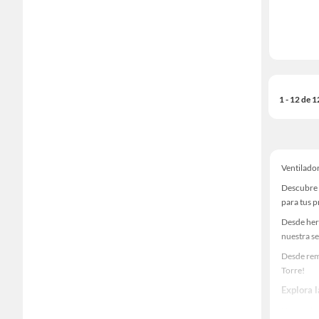
1 - 12 de 
Ventilado
Descubre 
para tus 
Desde her
nuestra se
Desde rem
Torre!
Explora 
Herramient