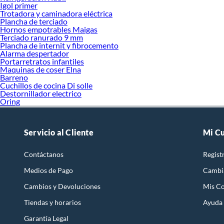
Igol primer
Trotadora y caminadora eléctrica
Plancha de terciado
Hornos empotrables Maigas
Terciado ranurado 9 mm
Plancha de internit y fibrocemento
Alarma despertador
Portarretratos infantiles
Maquinas de coser Elna
Barreno
Cuchillos de cocina Di solle
Destornillador electrico
Oring
Servicio al Cliente
Mi C
Contáctanos
Regist
Medios de Pago
Cambi
Cambios y Devoluciones
Mis C
Tiendas y horarios
Ayuda
Garantía Legal