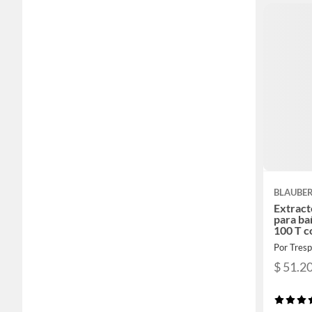
BLAUBE
Extract
para ba
100 T c
Por Tresp
$ 51.2