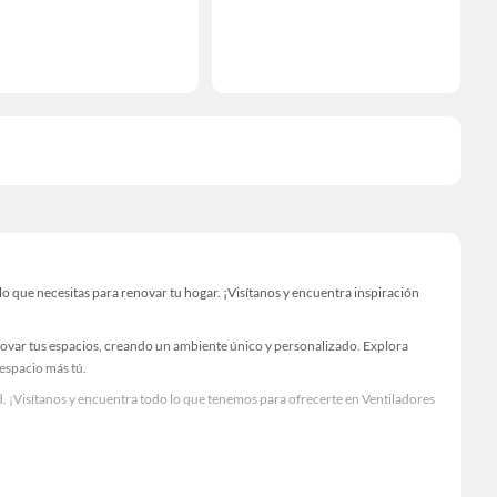
 que necesitas para renovar tu hogar. ¡Visítanos y encuentra inspiración
novar tus espacios, creando un ambiente único y personalizado. Explora
 espacio más tú.
. ¡Visítanos y encuentra todo lo que tenemos para ofrecerte en Ventiladores
Visítanos y descubre todo lo que tenemos para ofrecerte!