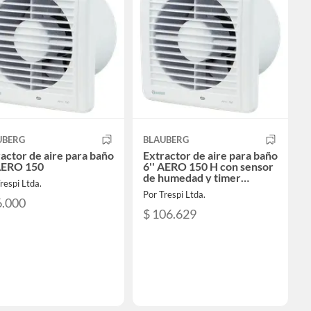
UBERG
BLAUBERG
actor de aire para baño
Extractor de aire para baño
 AERO 150
6'' AERO 150 H con sensor
de humedad y timer
respi Ltda.
regulable
Por Trespi Ltda.
6.000
$ 106.629