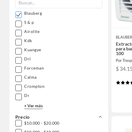
Blauberg
S & p
Airolite
BLAUBE
Kdk
Extract
para ba
Kuangye
100
Drl
Por Tresp
$ 34.1
Forceman
Calma
Crompton
Dr
+ Ver más
Precio
$10.000 - $20.000