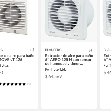
RG
BLAUBERG
BLA
or de aire para baño
Extractor de aire para baño
Extr
MOVENT 125
5'' AERO 125 H con sensor
6''
de humedad y timer
i Ltda.
Por T
regulable
Por Trespi Ltda.
00
$ 4
$ 64.569
(1)