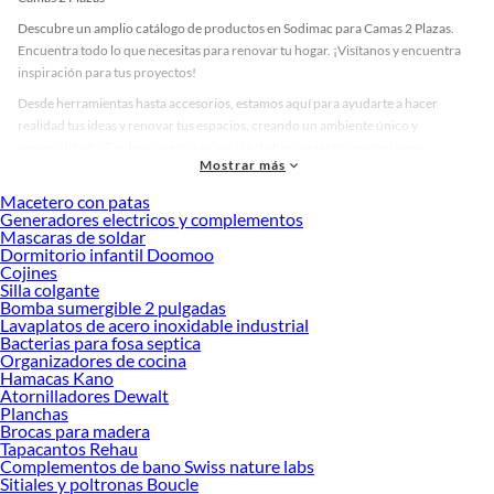
Descubre un amplio catálogo de productos en Sodimac para Camas 2 Plazas.
Encuentra todo lo que necesitas para renovar tu hogar. ¡Visítanos y encuentra
inspiración para tus proyectos!
Desde herramientas hasta accesorios, estamos aquí para ayudarte a hacer
realidad tus ideas y renovar tus espacios, creando un ambiente único y
personalizado. Explora nuestra selección de herramientas, materiales y
Mostrar más
accesorios de calidad que te ayudarán a crear un espacio más tú.
Macetero con patas
Desde remodelaciones hasta proyectos de decoración, estamos aquí para hacer
Generadores electricos y complementos
tus ideas realidad. ¡Visítanos y encuentra todo lo que tenemos para ofrecerte en
Mascaras de soldar
Camas 2 Plazas!
Dormitorio infantil Doomoo
Cojines
Explora la variedad de productos de Camas 2 Plazas en Sodimac
Silla colgante
Bomba sumergible 2 pulgadas
Herramientas, materiales y accesorios de calidad para tus proyectos y
Lavaplatos de acero inoxidable industrial
renovación de espacios. ¡Visítanos y descubre todo lo que tenemos para
Bacterias para fosa septica
ofrecerte!
Organizadores de cocina
Hamacas Kano
Encuentra una amplia variedad de productos de Camas 2 Plazas en Sodimac.
Atornilladores Dewalt
Encuentra todo lo necesario para tus proyectos de renovación y decoración.
Planchas
¡Visítanos y haz tus ideas realidad!
Brocas para madera
Tapacantos Rehau
Complementos de bano Swiss nature labs
Sitiales y poltronas Boucle