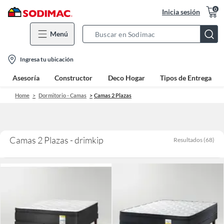
0
Inicia sesión
Menú
Search
Bar
location-
Ingresa tu ubicación
icon
Asesoría
Constructor
Deco Hogar
Tipos de Entrega
Home
Dormitorio - Camas
Camas 2 Plazas
Camas 2 Plazas - drimkip
Resultados
(
68
)