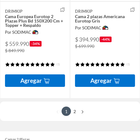
DRIMKIP
DRIMKIP
Cama Europea Eurotop 2
Cama 2 plazas Americana
Plazas Plus Bd 150X200 Cm +
Eurotop Gris
Topper + Respaldo
Por SODIMAC
Por SODIMAC
$ 394.990
-44%
$ 559.990
-34%
$ 699.990
$ 849.990
(1)
(1)
Agregar
Agregar
1
2
Camas 2 Plazas