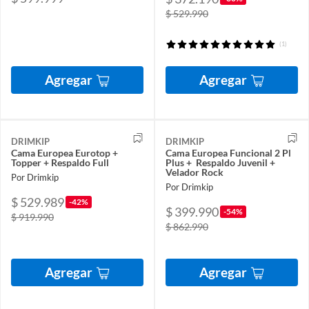
$ 529.990
(1)
Agregar
Agregar
DRIMKIP
DRIMKIP
Cama Europea Eurotop +
Cama Europea Funcional 2 Pl
Topper + Respaldo Full
Plus + Respaldo Juvenil +
Velador Rock
Por Drimkip
Por Drimkip
$ 529.989
-42%
$ 399.990
-54%
$ 919.990
$ 862.990
Agregar
Agregar