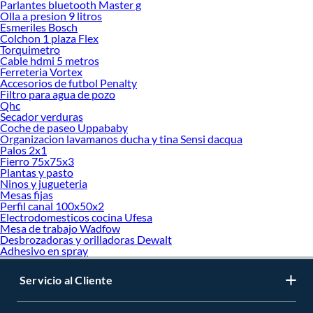
Parlantes bluetooth Master g
Olla a presion 9 litros
Esmeriles Bosch
Colchon 1 plaza Flex
Torquimetro
Cable hdmi 5 metros
Ferreteria Vortex
Accesorios de futbol Penalty
Filtro para agua de pozo
Qhc
Secador verduras
Coche de paseo Uppababy
Organizacion lavamanos ducha y tina Sensi dacqua
Palos 2x1
Fierro 75x75x3
Plantas y pasto
Ninos y jugueteria
Mesas fijas
Perfil canal 100x50x2
Electrodomesticos cocina Ufesa
Mesa de trabajo Wadfow
Desbrozadoras y orilladoras Dewalt
Adhesivo en spray
Servicio al Cliente