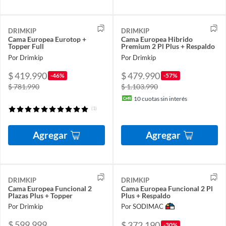
DRIMKIP
DRIMKIP
Cama Europea Eurotop +
Cama Europea Hibrido
Topper Full
Premium 2 Pl Plus + Respaldo
Por Drimkip
Por Drimkip
$ 419.990
$ 479.990
-46%
-57%
$ 781.990
$ 1.103.990
10
cuotas sin interés
(1)
Agregar
Agregar
DRIMKIP
DRIMKIP
Cama Europea Funcional 2
Cama Europea Funcional 2 Pl
Plazas Plus + Topper
Plus + Respaldo
Por Drimkip
Por SODIMAC
$ 599.999
$ 372.190
-30%