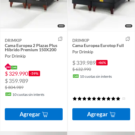
DRIMKIP
DRIMKIP
Cama Europea 2 Plazas Plus
Cama Europea Eurotop Full
Híbrido Premium 150X200
Por Drimkip
Por Drimkip
$ 339.989
-46%
$ 632.990
$ 329.990
-59%
10
cuotas sin interés
$ 359.989
$ 804.989
10
cuotas sin interés
(2)
Agregar
Agregar