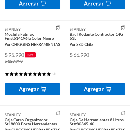
Agregar
Agregar
STANLEY
STANLEY
Mochila Fatmax
Baul Rodante Contractor 14G
Fmst514196la Color Negro
53L
Por OHIGGINS HERRAMIENTAS
Por SBD Chile
$ 95.990
$ 66.990
-26%
$ 129.990
(2)
Agregar
Agregar
STANLEY
STANLEY
Caja Carro Organizador
Caja De Herramientas 8 Litros
St18800 Porta Herramientas
Stst80345-40