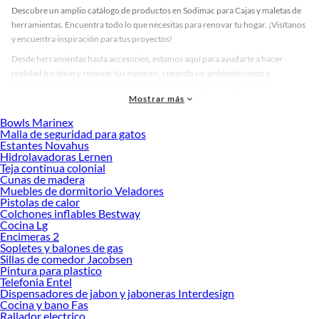
Descubre un amplio catálogo de productos en Sodimac para Cajas y maletas de
herramientas. Encuentra todo lo que necesitas para renovar tu hogar. ¡Visítanos
y encuentra inspiración para tus proyectos!
Desde herramientas hasta accesorios, estamos aquí para ayudarte a hacer
realidad tus ideas y renovar tus espacios, creando un ambiente único y
personalizado. Explora nuestra selección de herramientas, materiales y
Mostrar más
accesorios de calidad que te ayudarán a crear un espacio más tú.
Bowls Marinex
Desde remodelaciones hasta proyectos de decoración, estamos aquí para hacer
Malla de seguridad para gatos
tus ideas realidad. ¡Visítanos y encuentra todo lo que tenemos para ofrecerte en
Estantes Novahus
Cajas y maletas de herramientas!
Hidrolavadoras Lernen
Teja continua colonial
Explora la variedad de productos de Cajas y maletas de herramientas
Cunas de madera
en Sodimac
Muebles de dormitorio Veladores
Pistolas de calor
Herramientas, materiales y accesorios de calidad para tus proyectos y
Colchones inflables Bestway
renovación de espacios. ¡Visítanos y descubre todo lo que tenemos para
Cocina Lg
ofrecerte!
Encimeras 2
Sopletes y balones de gas
Encuentra una amplia variedad de productos de Cajas y maletas de herramientas
Sillas de comedor Jacobsen
en Sodimac. Encuentra todo lo necesario para tus proyectos de renovación y
Pintura para plastico
Telefonia Entel
decoración. ¡Visítanos y haz tus ideas realidad!
Dispensadores de jabon y jaboneras Interdesign
Cocina y bano Fas
Rallador electrico