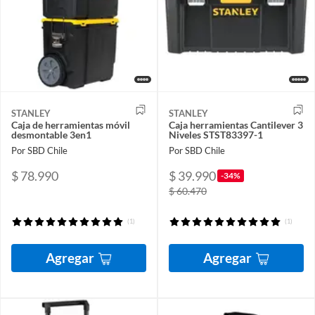
STANLEY
STANLEY
Caja de herramientas móvil
Caja herramientas Cantilever 3
desmontable 3en1
Niveles STST83397-1
Por SBD Chile
Por SBD Chile
$ 78.990
$ 39.990
-34%
$ 60.470
(1)
(1)
Agregar
Agregar