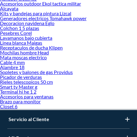
Accesorios outdoor Ekol tactica militar
Alcayata
Kits y bandejas para pintura Lizcal
Generadores electricos Tomahawk power
Decoracion navidena Eglo
Colchon 1 5 plazas
Pesebres Corel
Lavamanos bajo cubierta
Linea blanca Maigas
Receptaculos de ducha Klipen
Mochilas hombre Head
Mata moscas electrico
Cable 4 mm
Alambre 18
Sopletes y balones de gas Providus
Picador de verduras
Rieles telescopicos 50 cm
Smart tv Master g
Terminal hi he 1 2
Accesorios para ventanas
Brazo para monitor
Closet 6
Servicio al Cliente