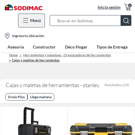
0
Inicia sesión
Menú
Search
Bar
location-
Ingresa tu ubicación
icon
Asesoría
Constructor
Deco Hogar
Tipos de Entrega
Home
Herramientas y máquinas - Organizadores de herramientas
Cajas y maletas de herramientas
Cajas y maletas de herramientas - stanley
Resultados
(
24
)
Envio Plus
Llega mañana