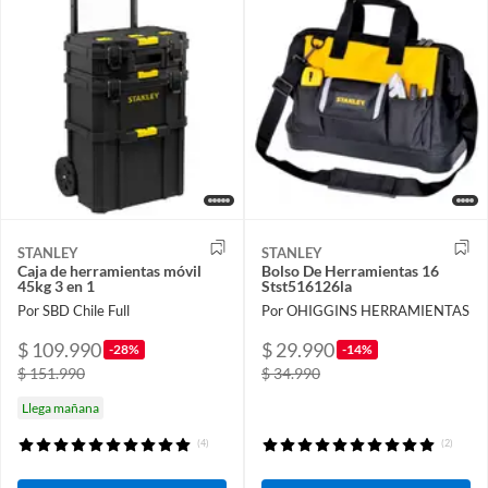
STANLEY
STANLEY
Caja de herramientas móvil
Bolso De Herramientas 16
45kg 3 en 1
Stst516126la
Por SBD Chile Full
Por OHIGGINS HERRAMIENTAS
$ 109.990
$ 29.990
-28%
-14%
$ 151.990
$ 34.990
Llega mañana
(4)
(2)