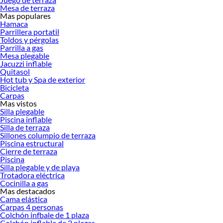
ofrecerte!
Mesa de terraza
Mas populares
Encuentra una amplia variedad de productos de Trotadoras y caminadoras en
Hamaca
Sodimac. Encuentra todo lo necesario para tus proyectos de renovación y
Parrillera portatil
Toldos y pérgolas
decoración. ¡Visítanos y haz tus ideas realidad!
Parrilla a gas
Mesa plegable
Jacuzzi inflable
Quitasol
Hot tub y Spa de exterior
Bicicleta
Carpas
Mas vistos
Silla plegable
Piscina inflable
Silla de terraza
Sillones columpio de terraza
Piscina estructural
Cierre de terraza
Piscina
Silla plegable y de playa
Trotadora eléctrica
Cocinilla a gas
Mas destacados
Cama elástica
Carpas 4 personas
Colchón infbale de 1 plaza
Colchón inflable de 2 plazas