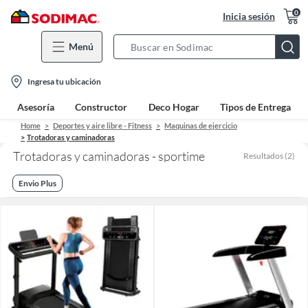
0
Inicia sesión
Menú
Search
Bar
location-
Ingresa tu ubicación
icon
Asesoría
Constructor
Deco Hogar
Tipos de Entrega
Home
Deportes y aire libre - Fitness
Maquinas de ejercicio
Trotadoras y caminadoras
Trotadoras y caminadoras - sportime
Resultados
(
2
)
Envio Plus