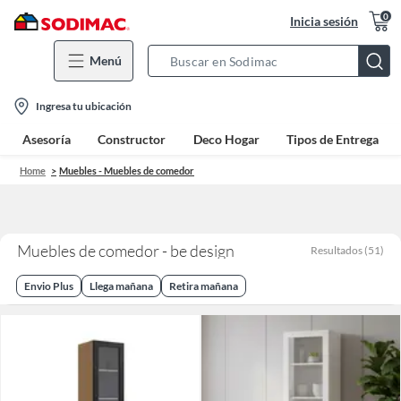
0
Inicia sesión
Menú
Search
Bar
location-
Ingresa tu ubicación
icon
Asesoría
Constructor
Deco Hogar
Tipos de Entrega
Home
Muebles - Muebles de comedor
Muebles de comedor - be design
Resultados
(
51
)
Envio Plus
Llega mañana
Retira mañana