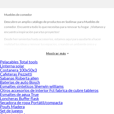
Muebles de comedor
Descubre un amplio catálogo de productos en Sodimac para Muebles de
comedor. Encuentra todo lo que necesitas para renovar tu hogar. ¡Visítanos y
encuentra inspiración para tus proyectos!
Desde herramientas hasta accesorios, estamos aquí para ayudarte a hacer
realidad tus ideas y renovar tus espacios, creando un ambiente único y
personalizado. Explora nuestra selección de herramientas, materiales y
Mostrar más
accesorios de calidad que te ayudarán a crear un espacio más tú.
Pelacables Total tools
Desde remodelaciones hasta proyectos de decoración, estamos aquí para hacer
Linterna solar
tus ideas realidad. ¡Visítanos y encuentra todo lo que tenemos para ofrecerte en
Costanera 100x50x3
Muebles de comedor!
Cafeteras Pezzetti
Sabanas Roberta allen
Explora la variedad de productos de Muebles de comedor en Sodimac
Baterias de auto Bosch
Esmaltes sinteticos Sherwin williams
Herramientas, materiales y accesorios de calidad para tus proyectos y
Otros accesorios de interior Fct fabrica de cubre tableros
renovación de espacios. ¡Visítanos y descubre todo lo que tenemos para
Esmaltes de agua True
ofrecerte!
Loncheras Buffer flask
Secadora de ropa Portátil/compacta
Encuentra una amplia variedad de productos de Muebles de comedor en
Poufs Madera
Sodimac. Encuentra todo lo necesario para tus proyectos de renovación y
Set de juegos
decoración. ¡Visítanos y haz tus ideas realidad!