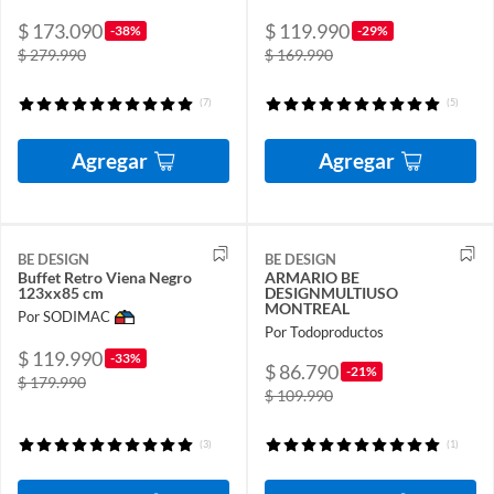
$ 173.090
$ 119.990
-38%
-29%
$ 279.990
$ 169.990
(7)
(5)
Agregar
Agregar
BE DESIGN
BE DESIGN
Buffet Retro Viena Negro
ARMARIO BE
123xx85 cm
DESIGNMULTIUSO
MONTREAL
Por SODIMAC
Por Todoproductos
$ 119.990
-33%
$ 86.790
-21%
$ 179.990
$ 109.990
(3)
(1)