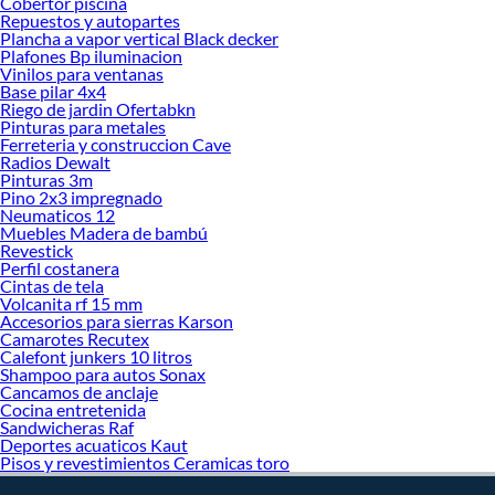
Cobertor piscina
Repuestos y autopartes
Plancha a vapor vertical Black decker
Plafones Bp iluminacion
Vinilos para ventanas
Base pilar 4x4
Riego de jardin Ofertabkn
Pinturas para metales
Ferreteria y construccion Cave
Radios Dewalt
Pinturas 3m
Pino 2x3 impregnado
Neumaticos 12
Muebles Madera de bambú
Revestick
Perfil costanera
Cintas de tela
Volcanita rf 15 mm
Accesorios para sierras Karson
Camarotes Recutex
Calefont junkers 10 litros
Shampoo para autos Sonax
Cancamos de anclaje
Cocina entretenida
Sandwicheras Raf
Deportes acuaticos Kaut
Pisos y revestimientos Ceramicas toro