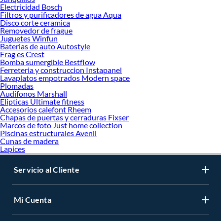
Electricidad Bosch
Filtros y purificadores de agua Aqua
Disco corte ceramica
Removedor de frague
Juguetes Winfun
Baterias de auto Autostyle
Frag es Crest
Bomba sumergible Bestflow
Ferreteria y construccion Instapanel
Lavaplatos empotrados Modern space
Plomadas
Audifonos Marshall
Elipticas Ultimate fitness
Accesorios calefont Rheem
Chapas de puertas y cerraduras Fixser
Marcos de foto Just home collection
Piscinas estructurales Avenli
Cunas de madera
Lapices
Servicio al Cliente
Mi Cuenta