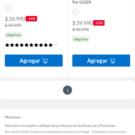
Por GUIZA
$ 26.990
-10%
$ 39.990
-13%
$ 29.990
$ 45.990
Llega hoy
Llega hoy
(6)
Agregar
Agregar
1
Plumones
Descubre un amplio catálogo de productos en Sodimac para Plumones.
Encuentra todo lo que necesitas para renovar tu hogar. ¡Visítanos y encuentra