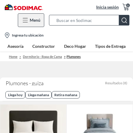
0
Inicia sesión
Menú
Search
Bar
location-
Ingresa tu ubicación
icon
Asesoría
Constructor
Deco Hogar
Tipos de Entrega
Home
Dormitorio - Ropa de Cama
Plumones
Plumones - guiza
Resultados
(
8
)
Llega hoy
Llega mañana
Retira mañana