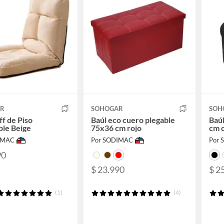
AR
SOHOGAR
SOH
ff de Piso
Baúl eco cuero plegable
Baúl
ble Beige
75x36 cm rojo
cm 
IMAC
Por SODIMAC
Por
90
$ 23.990
$ 2
(1)
(4)