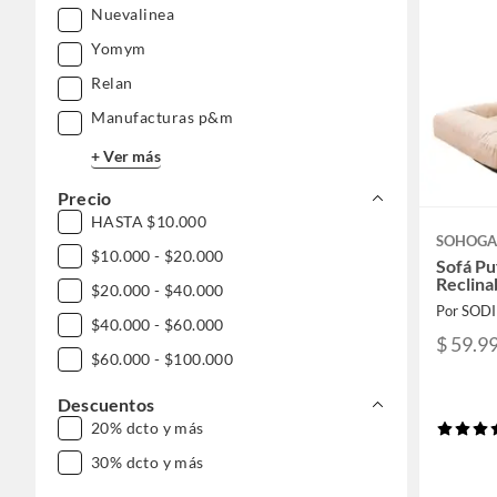
Nuevalinea
Yomym
Relan
Manufacturas p&m
+ Ver más
Precio
HASTA $10.000
SOHOG
$10.000 - $20.000
Sofá Pu
Reclina
$20.000 - $40.000
Por SOD
$40.000 - $60.000
$ 59.9
$60.000 - $100.000
Descuentos
20% dcto y más
30% dcto y más