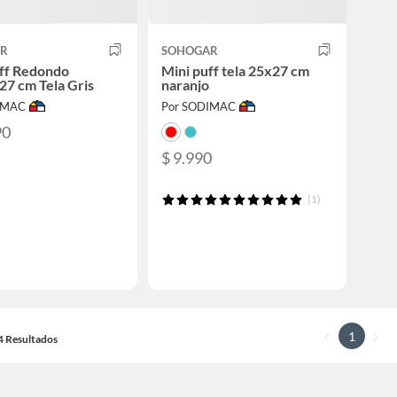
AR
SOHOGAR
uff Redondo
Mini puff tela 25x27 cm
7 cm Tela Gris
naranjo
IMAC
Por SODIMAC
90
$ 9.990
(1)
1
14 Resultados