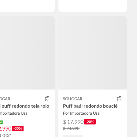
OGAR
SOHOGAR
 puff redondo tela rojo
Puff baúl redondo bouclé
Importadora Usa
Por Importadora Usa
$ 17.990
-28%
2.990
$ 24.990
-35%
3.990