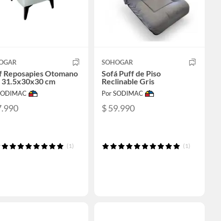
OGAR
SOHOGAR
f Reposapies Otomano
Sofá Puff de Piso
s 31.5x30x30 cm
Reclinable Gris
 SODIMAC
Por SODIMAC
7.990
$ 59.990
(1)
(1)