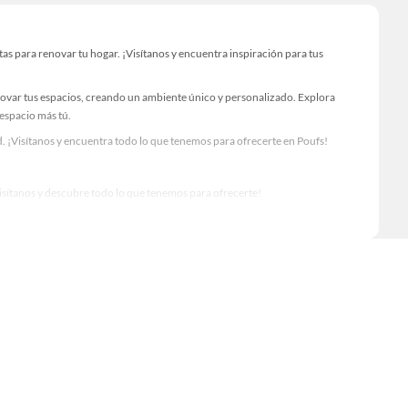
s para renovar tu hogar. ¡Visítanos y encuentra inspiración para tus
novar tus espacios, creando un ambiente único y personalizado. Explora
 espacio más tú.
. ¡Visítanos y encuentra todo lo que tenemos para ofrecerte en Poufs!
Visítanos y descubre todo lo que tenemos para ofrecerte!
ra tus proyectos de renovación y decoración. ¡Visítanos y haz tus ideas