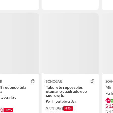
AR
SOHOGAR
SOH
ff redondo tela
Taburete reposapiés
Mini
sa
otomano cuadrado eco
Por 
cuero gris
rtadora Usa
Por Importadora Usa
$ 1
$ 21.990
-15%
90
-35%
$ 1