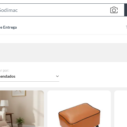
Search
Bar
de Entrega
r por
:
endados