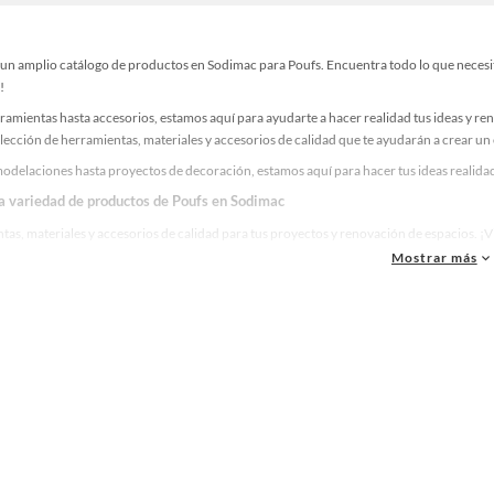
un amplio catálogo de productos en Sodimac para Poufs. Encuentra todo lo que necesita
!
ramientas hasta accesorios, estamos aquí para ayudarte a hacer realidad tus ideas y re
lección de herramientas, materiales y accesorios de calidad que te ayudarán a crear un
odelaciones hasta proyectos de decoración, estamos aquí para hacer tus ideas realidad
la variedad de productos de Poufs en Sodimac
as, materiales y accesorios de calidad para tus proyectos y renovación de espacios. ¡
Mostrar más
 una amplia variedad de productos de Poufs en Sodimac. Encuentra todo lo necesario pa