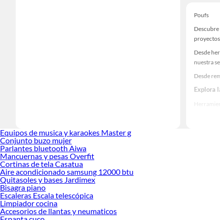
Poufs
Descubre 
proyectos
Desde her
nuestra se
Desde rem
Explora 
Herramient
Encuentra
realidad!
Equipos de musica y karaokes Master g
Conjunto buzo mujer
Parlantes bluetooth Aiwa
Mancuernas y pesas Overfit
Cortinas de tela Casatua
Aire acondicionado samsung 12000 btu
Quitasoles y bases Jardimex
Bisagra piano
Escaleras Escala telescópica
Limpiador cocina
Accesorios de llantas y neumaticos
Espanta cuco