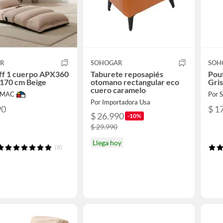
AR
SOHOGAR
SOH
ff 1 cuerpo APX360
Taburete reposapiés
Pou
170 cm Beige
otomano rectangular eco
Gri
cuero caramelo
IMAC
Por
Por Importadora Usa
90
$ 1
$ 26.990
-10%
$ 29.990
Llega hoy
(8)