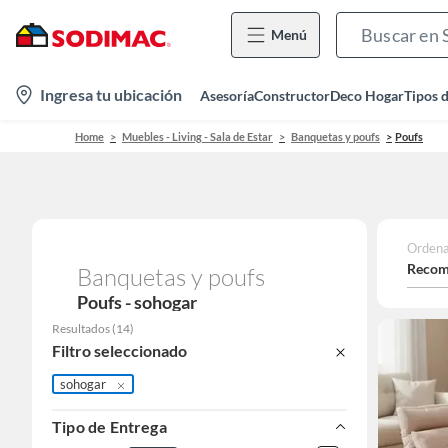
Menú
location-
Ingresa tu ubicación
Asesoría
Constructor
Deco Hogar
Tipos 
icon
Home
Muebles - Living - Sala de Estar
Banquetas y poufs
Poufs
Ordena
Recom
Banquetas y poufs
Poufs - sohogar
Resultados
(
14
)
Filtro seleccionado
sohogar
Tipo de Entrega