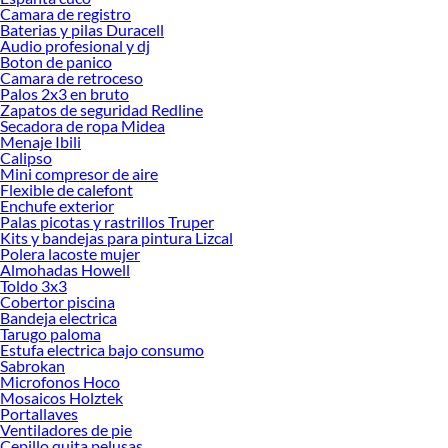
Camara de registro
Baterias y pilas Duracell
Audio profesional y dj
Boton de panico
Camara de retroceso
Palos 2x3 en bruto
Zapatos de seguridad Redline
Secadora de ropa Midea
Menaje Ibili
Calipso
Mini compresor de aire
Flexible de calefont
Enchufe exterior
Palas picotas y rastrillos Truper
Kits y bandejas para pintura Lizcal
Polera lacoste mujer
Almohadas Howell
Toldo 3x3
Cobertor piscina
Bandeja electrica
Tarugo paloma
Estufa electrica bajo consumo
Sabrokan
Microfonos Hoco
Mosaicos Holztek
Portallaves
Ventiladores de pie
Cepillo quita pelusas