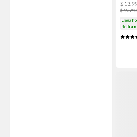
$ 13.9
$ 19.990
Llega h
Retira 