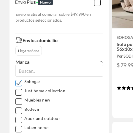
Nuevo
Envío gratis al comprar sobre $49.990 en
productos seleccionados.
SOHOG
Envío a domicilio
Sofá pu
56x10x
Llega mañana
Por SOD
Marca
$ 79.9
Sohogar
Just home collection
Muebles new
Bodevir
Auckland outdoor
Latam home