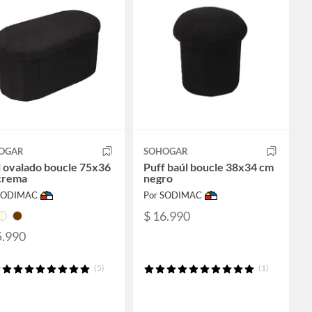
OGAR
SOHOGAR
 ovalado boucle 75x36
Puff baúl boucle 38x34 cm
crema
negro
 SODIMAC
Por SODIMAC
$ 16.990
5.990
(5)
(1)