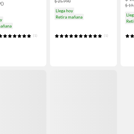
$ 25.990
90
$ 19
Llega hoy
Lleg
Retira mañana
oy
Ret
mañana
(1)
(1)