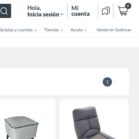
0
Hola
,
Mi
cuenta
Inicia sesión
Tarjetas y cuentas
Tiendas
Ayuda
Vende en Sodimac
1