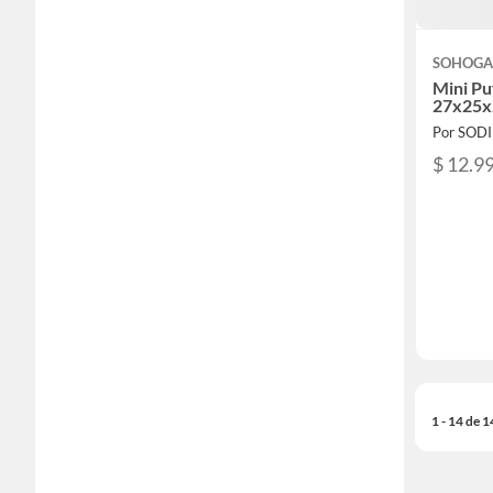
SOHOG
Mini P
27x25x2
Por SOD
$ 12.9
1 - 14 de 