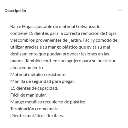
s
Por ley, tienes hasta
10 días para devolver un producto
si te arrepientes
?
de la compra.
Descripción
Debe estar en perfecto estado, con todas sus etiquetas, sellos intactos y
sin uso, tal como te lo entregamos. Ten en cuenta que lo debes haber
Barre Hojas ajustable de material Galvanizado,
comprado por internet y que hay ciertas categorías que no tienen este
derecho:
contiene 15 dientes para la correcta remoción de hojas
y escombros provenientes del jardín. Fácil y cómodo de
Productos que, por su naturaleza, no puedan ser devueltos,
utilizar gracias a su mango plástico que evita su mal
puedan deteriorarse o caducar con rapidez.
deslizamiento que puedan provocar lesiones en las
Confeccionados a la medida.
manos. También contiene un agujero para su posterior
De uso personal.
almacenamiento.
En sodimac.cl te damos
30 días desde que recibes el producto
. Debe
Material metálico resistente.
estar en perfecto estado, con todas sus etiquetas y sin uso, tal como te lo
Manilla de seguridad para plegar.
entregamos.
15 dientes de capacidad.
Productos digitales que se entregan a través de una descarga
Fácil de manipular.
electrónica, por ejemplo, cupones de experiencia o programas
Mango metálico recubierto de plástico.
para el computador.
Terminación cromo mate.
Productos a pedido o confeccionados a medida.
Dientes metálicos flexibles.
Productos que han sido informados como imperfectos, usados,
reparados, abiertos, de segunda selección, remanufacturados o