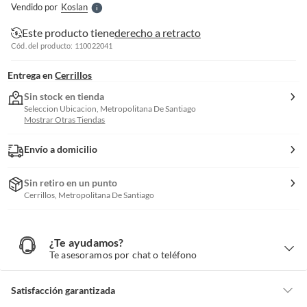
Vendido por
Koslan
S
Este producto tiene
derecho a retracto
Cód. del producto: 110022041
Entrega en
Cerrillos
Sin stock en tienda
Seleccion Ubicacion, Metropolitana De Santiago
Mostrar Otras Tiendas
Envío a domicilio
Sin retiro en un punto
Cerrillos, Metropolitana De Santiago
¿Te ayudamos?
¿
T
Te asesoramos por chat o teléfono
e
a
y
u
d
Satisfacción garantizada
a
m
o