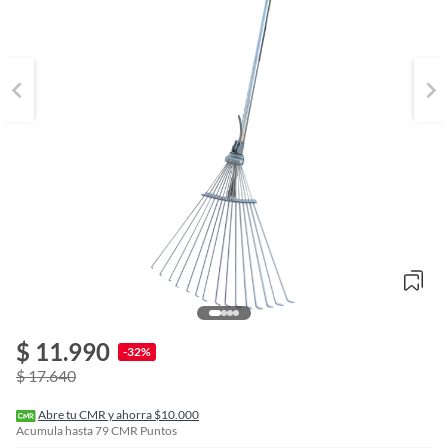
o
f
$ 11.990
n
-32%
I
$ 17.640
r
e
l
Abre tu CMR y ahorra $10.000
l
Acumula hasta
79
CMR Puntos
e