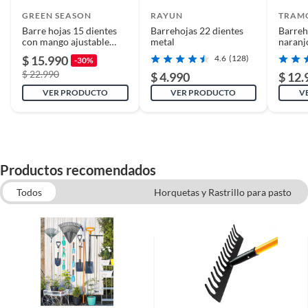
GREEN SEASON
RAYUN
TRAM
Barre hojas 15 dientes
Barrehojas 22 dientes
Barreh
con mango ajustable
metal
naranj
Green Seasons
revers
$ 15.990
4.6
(128)
-30%
$ 22.990
$ 4.990
$ 12.
VER PRODUCTO
VER PRODUCTO
V
Productos recomendados
Todos
Horquetas y Rastrillo para pasto
Palas, Picotas y Rastrillos
Escobas y palas